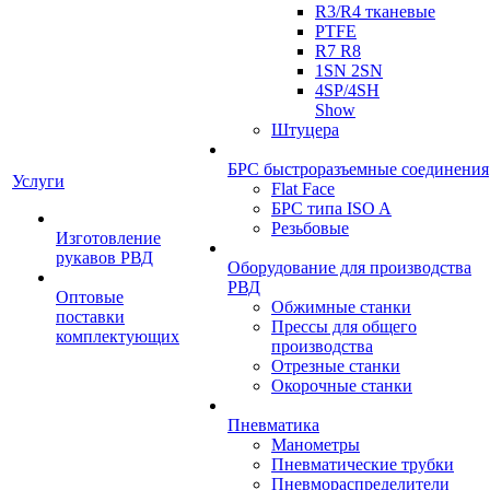
R3/R4 тканевые
PTFE
R7 R8
1SN 2SN
4SP/4SH
Show
Штуцера
БРС быстроразъемные соединения
Услуги
Flat Face
БРС типа ISO A
Резьбовые
Изготовление
рукавов РВД
Оборудование для производства
РВД
Оптовые
Обжимные станки
поставки
Прессы для общего
комплектующих
производства
Отрезные станки
Окорочные станки
Пневматика
Манометры
Пневматические трубки
Пневмораспределители