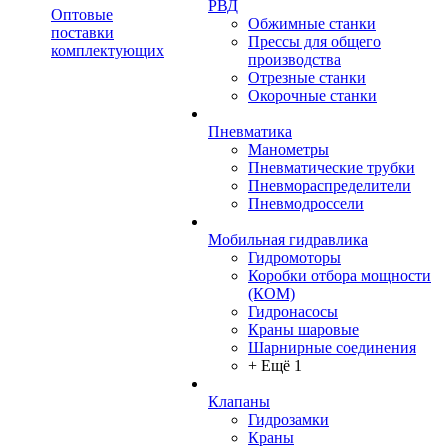
РВД
Оптовые
Обжимные станки
поставки
Прессы для общего
комплектующих
производства
Отрезные станки
Окорочные станки
Пневматика
Манометры
Пневматические трубки
Пневмораспределители
Пневмодроссели
Мобильная гидравлика
Гидромоторы
Коробки отбора мощности
(КОМ)
Гидронасосы
Краны шаровые
Шарнирные соединения
+ Ещё 1
Клапаны
Гидрозамки
Краны