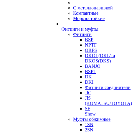
С металлонавивкой
Компактные
Морозостойкие
Фитинги и муфты
Фитинги
BSP
NPTF
ORFS
DKOL(DKL) и
DKOS(DKS)
BANJO
BSPT
DK
DKI
Фитинги соединители
JIC
JIS
(KOMATSU/TOYOTA)
SF
Show
Муфты обжимные
1SN
2SN