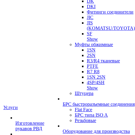
DK
DKI
Фитинги соединители
JIC
JIS
(KOMATSU/TOYOTA)
SF
Show
Муфты обжимные
1SN
2SN
R3/R4 тканевые
PTFE
R7 R8
1SN 2SN
4SP/4SH
Show
Штуцера
БРС быстроразъемные соединения
Услуги
Flat Face
БРС типа ISO A
Резьбовые
Изготовление
рукавов РВД
Оборудование для производства