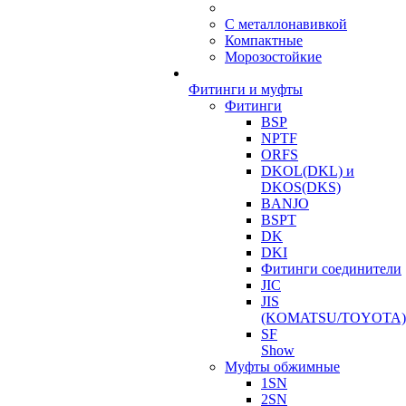
С металлонавивкой
Компактные
Морозостойкие
Фитинги и муфты
Фитинги
BSP
NPTF
ORFS
DKOL(DKL) и
DKOS(DKS)
BANJO
BSPT
DK
DKI
Фитинги соединители
JIC
JIS
(KOMATSU/TOYOTA)
SF
Show
Муфты обжимные
1SN
2SN