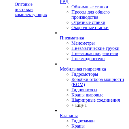
РВД
Оптовые
Обжимные станки
поставки
Прессы для общего
комплектующих
производства
Отрезные станки
Окорочные станки
Пневматика
Манометры
Пневматические трубки
Пневмораспределители
Пневмодроссели
Мобильная гидравлика
Гидромоторы
Коробки отбора мощности
(КОМ)
Гидронасосы
Краны шаровые
Шарнирные соединения
+ Ещё 1
Клапаны
Гидрозамки
Краны