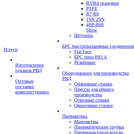
R3/R4 тканевые
PTFE
R7 R8
1SN 2SN
4SP/4SH
Show
Штуцера
БРС быстроразъемные соединения
Услуги
Flat Face
БРС типа ISO A
Резьбовые
Изготовление
рукавов РВД
Оборудование для производства
РВД
Оптовые
Обжимные станки
поставки
Прессы для общего
комплектующих
производства
Отрезные станки
Окорочные станки
Пневматика
Манометры
Пневматические трубки
Пневмораспределители