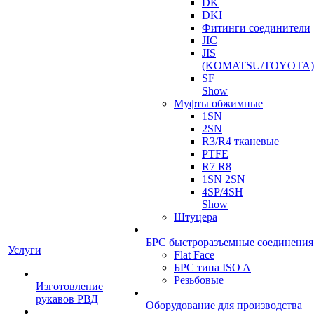
DK
DKI
Фитинги соединители
JIC
JIS
(KOMATSU/TOYOTA)
SF
Show
Муфты обжимные
1SN
2SN
R3/R4 тканевые
PTFE
R7 R8
1SN 2SN
4SP/4SH
Show
Штуцера
БРС быстроразъемные соединения
Услуги
Flat Face
БРС типа ISO A
Резьбовые
Изготовление
рукавов РВД
Оборудование для производства