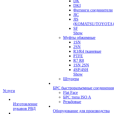
DK
DKI
Фитинги соединители
JIC
JIS
(KOMATSU/TOYOTA)
SF
Show
Муфты обжимные
1SN
2SN
R3/R4 тканевые
PTFE
R7 R8
1SN 2SN
4SP/4SH
Show
Штуцера
БРС быстроразъемные соединения
Услуги
Flat Face
БРС типа ISO A
Резьбовые
Изготовление
рукавов РВД
Оборудование для производства