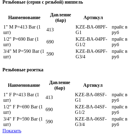
Резьбовые (серия с резьбой) ниппель
Давление
Наименование
Артикул
(бар)
1" М P=413 Bar (1
KZE-BA-08PF-
прайс в
413
шт)
G1
руб
1/2" P=690 Bar (1
KZE-BA-04PF-
прайс в
690
шт)
G1/2
руб
3/4" М P=590 Bar (1
KZE-BA-06PF-
прайс в
590
шт)
G3/4
руб
Резьбовые розетка
Давление
Наименование
Артикул
(бар)
1" F P=413 Bar (1
KZE-BA-08SF-
прайс в
413
шт)
G1
руб
1/2" F P=690 Bar (1
KZE-BA-04SF-
прайс в
690
шт)
G1/2
руб
3/4" F P=590 Bar (1
KZE-BA-06SF-
прайс в
590
шт)
G3/4
руб
Показать