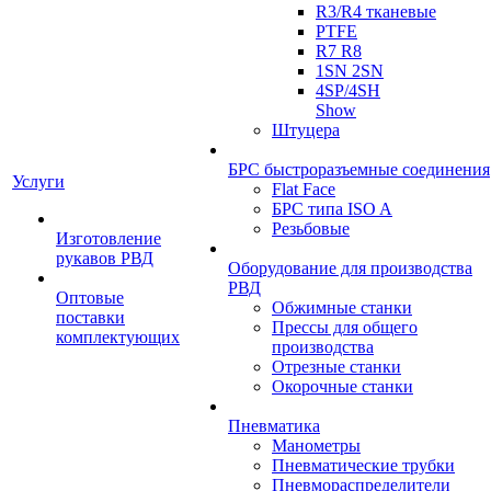
R3/R4 тканевые
PTFE
R7 R8
1SN 2SN
4SP/4SH
Show
Штуцера
БРС быстроразъемные соединения
Услуги
Flat Face
БРС типа ISO A
Резьбовые
Изготовление
рукавов РВД
Оборудование для производства
РВД
Оптовые
Обжимные станки
поставки
Прессы для общего
комплектующих
производства
Отрезные станки
Окорочные станки
Пневматика
Манометры
Пневматические трубки
Пневмораспределители