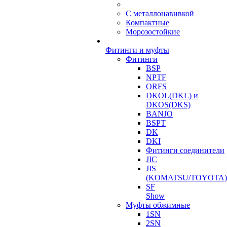
С металлонавивкой
Компактные
Морозостойкие
Фитинги и муфты
Фитинги
BSP
NPTF
ORFS
DKOL(DKL) и
DKOS(DKS)
BANJO
BSPT
DK
DKI
Фитинги соединители
JIC
JIS
(KOMATSU/TOYOTA)
SF
Show
Муфты обжимные
1SN
2SN