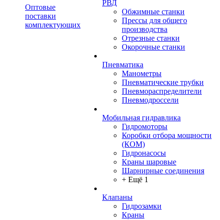
РВД
Оптовые
Обжимные станки
поставки
Прессы для общего
комплектующих
производства
Отрезные станки
Окорочные станки
Пневматика
Манометры
Пневматические трубки
Пневмораспределители
Пневмодроссели
Мобильная гидравлика
Гидромоторы
Коробки отбора мощности
(КОМ)
Гидронасосы
Краны шаровые
Шарнирные соединения
+ Ещё 1
Клапаны
Гидрозамки
Краны