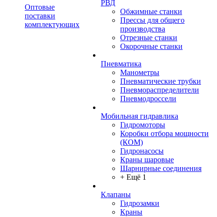
РВД
Оптовые
Обжимные станки
поставки
Прессы для общего
комплектующих
производства
Отрезные станки
Окорочные станки
Пневматика
Манометры
Пневматические трубки
Пневмораспределители
Пневмодроссели
Мобильная гидравлика
Гидромоторы
Коробки отбора мощности
(КОМ)
Гидронасосы
Краны шаровые
Шарнирные соединения
+ Ещё 1
Клапаны
Гидрозамки
Краны