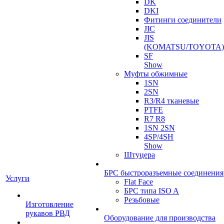
DK
DKI
Фитинги соединители
JIC
JIS
(KOMATSU/TOYOTA)
SF
Show
Муфты обжимные
1SN
2SN
R3/R4 тканевые
PTFE
R7 R8
1SN 2SN
4SP/4SH
Show
Штуцера
БРС быстроразъемные соединения
Услуги
Flat Face
БРС типа ISO A
Резьбовые
Изготовление
рукавов РВД
Оборудование для производства