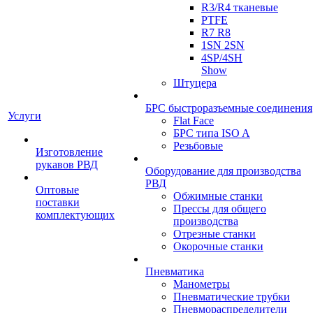
R3/R4 тканевые
PTFE
R7 R8
1SN 2SN
4SP/4SH
Show
Штуцера
БРС быстроразъемные соединения
Услуги
Flat Face
БРС типа ISO A
Резьбовые
Изготовление
рукавов РВД
Оборудование для производства
РВД
Оптовые
Обжимные станки
поставки
Прессы для общего
комплектующих
производства
Отрезные станки
Окорочные станки
Пневматика
Манометры
Пневматические трубки
Пневмораспределители