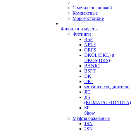
С металлонавивкой
Компактные
Морозостойкие
Фитинги и муфты
Фитинги
BSP
NPTF
ORFS
DKOL(DKL) и
DKOS(DKS)
BANJO
BSPT
DK
DKI
Фитинги соединители
JIC
JIS
(KOMATSU/TOYOTA)
SF
Show
Муфты обжимные
1SN
2SN