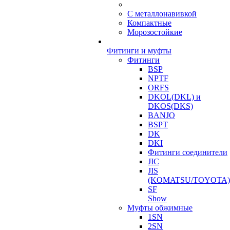
С металлонавивкой
Компактные
Морозостойкие
Фитинги и муфты
Фитинги
BSP
NPTF
ORFS
DKOL(DKL) и
DKOS(DKS)
BANJO
BSPT
DK
DKI
Фитинги соединители
JIC
JIS
(KOMATSU/TOYOTA)
SF
Show
Муфты обжимные
1SN
2SN