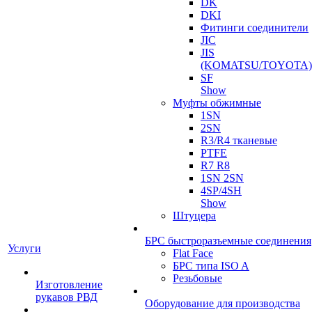
DK
DKI
Фитинги соединители
JIC
JIS
(KOMATSU/TOYOTA)
SF
Show
Муфты обжимные
1SN
2SN
R3/R4 тканевые
PTFE
R7 R8
1SN 2SN
4SP/4SH
Show
Штуцера
БРС быстроразъемные соединения
Услуги
Flat Face
БРС типа ISO A
Резьбовые
Изготовление
рукавов РВД
Оборудование для производства