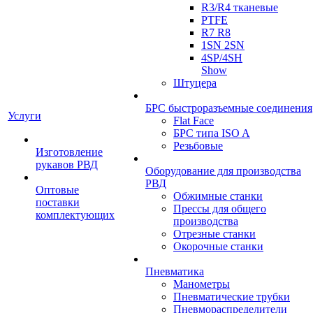
R3/R4 тканевые
PTFE
R7 R8
1SN 2SN
4SP/4SH
Show
Штуцера
БРС быстроразъемные соединения
Услуги
Flat Face
БРС типа ISO A
Резьбовые
Изготовление
рукавов РВД
Оборудование для производства
РВД
Оптовые
Обжимные станки
поставки
Прессы для общего
комплектующих
производства
Отрезные станки
Окорочные станки
Пневматика
Манометры
Пневматические трубки
Пневмораспределители