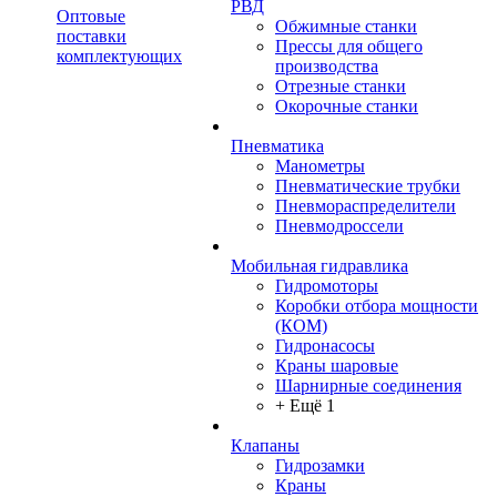
РВД
Оптовые
Обжимные станки
поставки
Прессы для общего
комплектующих
производства
Отрезные станки
Окорочные станки
Пневматика
Манометры
Пневматические трубки
Пневмораспределители
Пневмодроссели
Мобильная гидравлика
Гидромоторы
Коробки отбора мощности
(КОМ)
Гидронасосы
Краны шаровые
Шарнирные соединения
+ Ещё 1
Клапаны
Гидрозамки
Краны