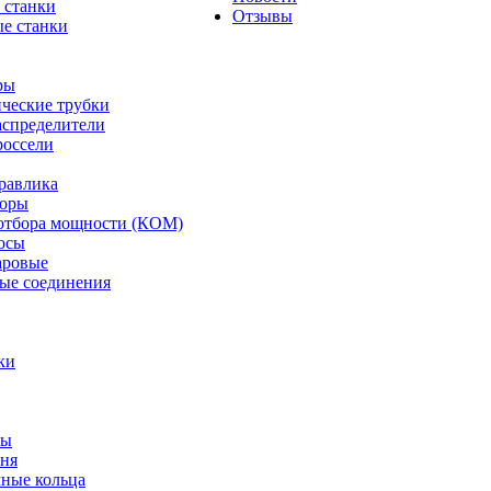
 станки
Отзывы
е станки
ры
ческие трубки
спределители
оссели
равлика
торы
отбора мощности (КОМ)
осы
аровые
ые соединения
ки
ты
ня
мные кольца