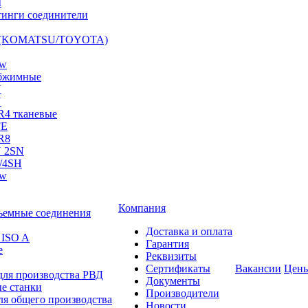
I
инги соединители
S (KOMATSU/TOYOTA)
ow
бжимные
N
N
R4 тканевые
FE
R8
 2SN
/4SH
ow
Компания
ъемные соединения
Доставка и оплата
 ISO A
Гарантия
е
Реквизиты
Сертификаты
Вакансии
Цен
для производства РВД
Документы
е станки
Производители
ля общего производства
Новости