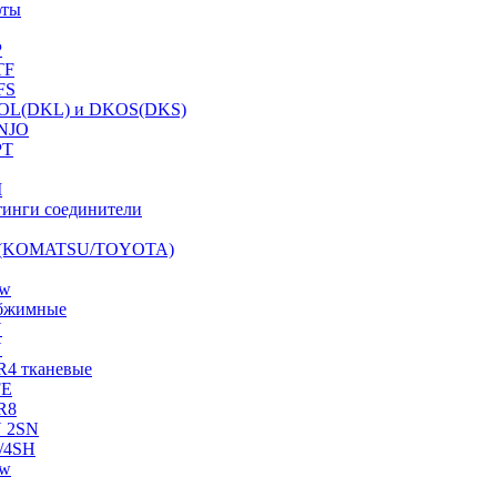
фты
P
TF
FS
OL(DKL) и DKOS(DKS)
NJO
PT
I
инги соединители
S (KOMATSU/TOYOTA)
ow
бжимные
N
N
R4 тканевые
FE
R8
 2SN
/4SH
ow