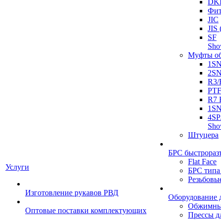
DK
Фит
JIC
JI
SF
Sh
Муфты о
1S
2S
R3/
PT
R7 
1SN
4SP
Sh
Штуцера
БРС быстрораз
Flat Face
Услуги
БРС типа
Резьбовы
Изготовление рукавов РВД
Оборудование 
Обжимны
Оптовые поставки комплектующих
Прессы д