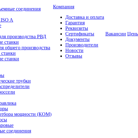
Компания
ъемные соединения
Доставка и оплата
 ISO A
Гарантия
е
Реквизиты
Сертификаты
Вакансии
Цен
для производства РВД
Документы
е станки
Производители
ля общего производства
Новости
 станки
Отзывы
е станки
ры
ческие трубки
спределители
оссели
равлика
торы
отбора мощности (КОМ)
осы
аровые
ые соединения