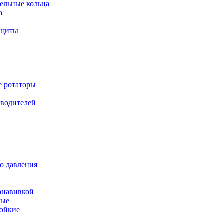
ельные кольца
а
ащиты
е ротаторы
зводителей
о давления
онавивкой
ные
ойкие