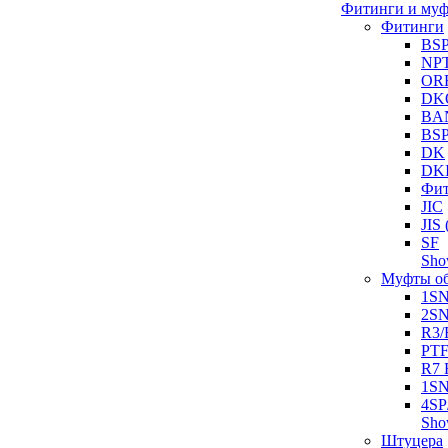
Фитинги и му
Фитинги
BS
NP
OR
DK
BA
BS
DK
DK
Фит
JIC
JI
SF
Sh
Муфты о
1S
2S
R3/
PT
R7 
1SN
4SP
Sh
Штуцера