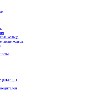
ки
ты
ня
мные кольца
ельные кольца
а
ащиты
е ротаторы
зводителей