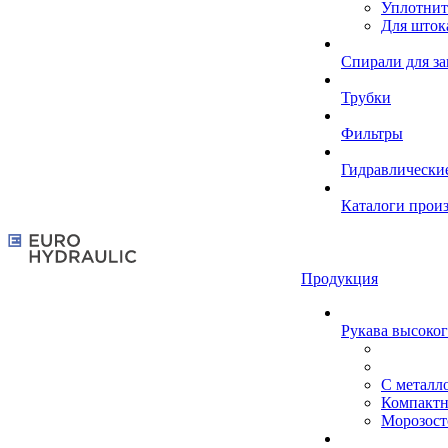
Уплотнит
Для шток
Спирали для з
Трубки
Фильтры
Гидравлически
Каталоги прои
Продукция
Рукава высоког
С металл
Компакт
Морозост