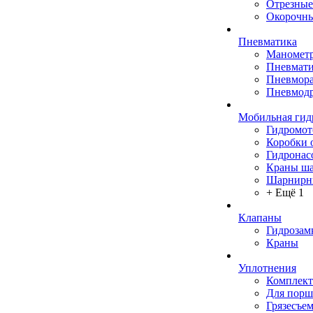
Отрезные
Окорочны
Пневматика
Маномет
Пневмати
Пневмора
Пневмодр
Мобильная гид
Гидромо
Коробки 
Гидронас
Краны ш
Шарнирн
+ Ещё 1
Клапаны
Гидрозам
Краны
Уплотнения
Комплек
Для порш
Грязесъе