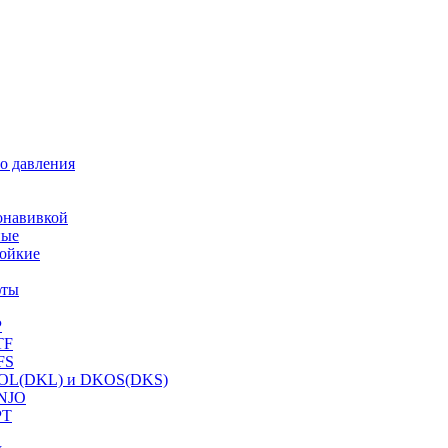
о давления
онавивкой
ные
ойкие
фты
P
TF
FS
OL(DKL) и DKOS(DKS)
NJO
PT