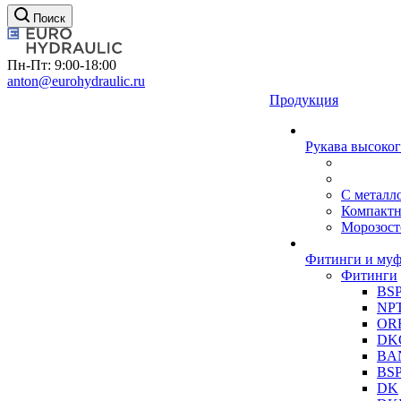
Поиск
Пн-Пт: 9:00-18:00
anton@eurohydraulic.ru
Продукция
Рукава высоког
С металл
Компакт
Морозост
Фитинги и му
Фитинги
BS
NP
OR
DK
BA
BS
DK