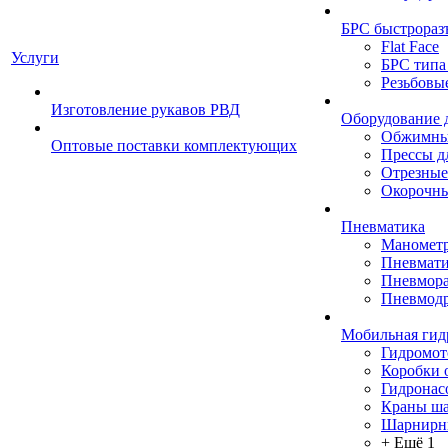
БРС быстрораз
Flat Face
Услуги
БРС типа
Резьбовы
Изготовление рукавов РВД
Оборудование 
Обжимны
Оптовые поставки комплектующих
Прессы д
Отрезные
Окорочны
Пневматика
Маномет
Пневмати
Пневмора
Пневмодр
Мобильная гид
Гидромо
Коробки 
Гидронас
Краны ш
Шарнирн
+ Ещё 1