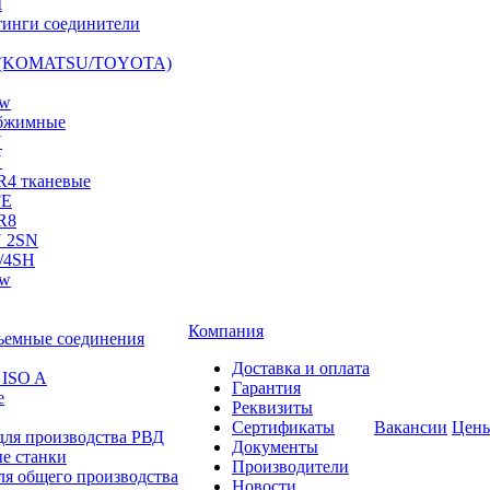
I
инги соединители
S (KOMATSU/TOYOTA)
ow
бжимные
N
N
R4 тканевые
FE
R8
 2SN
/4SH
ow
Компания
ъемные соединения
Доставка и оплата
 ISO A
Гарантия
е
Реквизиты
Сертификаты
Вакансии
Цен
для производства РВД
Документы
е станки
Производители
ля общего производства
Новости