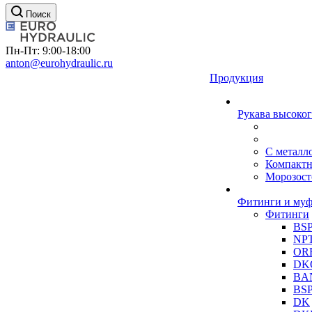
Поиск
Пн-Пт: 9:00-18:00
anton@eurohydraulic.ru
Продукция
Рукава высоког
С металл
Компакт
Морозост
Фитинги и му
Фитинги
BS
NP
OR
DK
BA
BS
DK