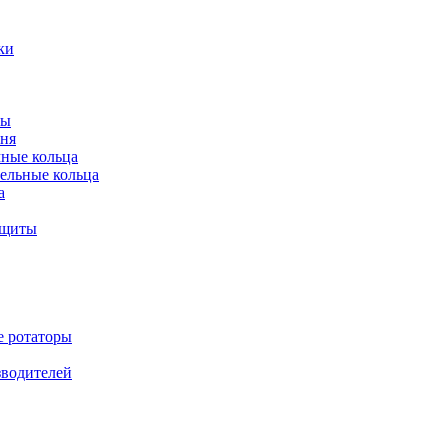
ки
ты
ня
мные кольца
ельные кольца
а
ащиты
е ротаторы
зводителей