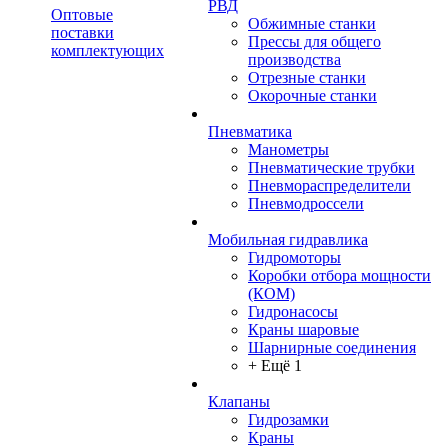
РВД
Оптовые
Обжимные станки
поставки
Прессы для общего
комплектующих
производства
Отрезные станки
Окорочные станки
Пневматика
Манометры
Пневматические трубки
Пневмораспределители
Пневмодроссели
Мобильная гидравлика
Гидромоторы
Коробки отбора мощности
(КОМ)
Гидронасосы
Краны шаровые
Шарнирные соединения
+ Ещё 1
Клапаны
Гидрозамки
Краны