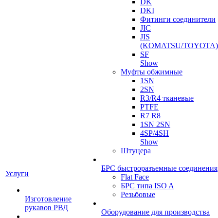
DK
DKI
Фитинги соединители
JIC
JIS
(KOMATSU/TOYOTA)
SF
Show
Муфты обжимные
1SN
2SN
R3/R4 тканевые
PTFE
R7 R8
1SN 2SN
4SP/4SH
Show
Штуцера
БРС быстроразъемные соединения
Услуги
Flat Face
БРС типа ISO A
Резьбовые
Изготовление
рукавов РВД
Оборудование для производства