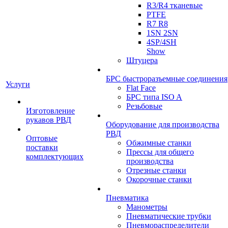
R3/R4 тканевые
PTFE
R7 R8
1SN 2SN
4SP/4SH
Show
Штуцера
БРС быстроразъемные соединения
Услуги
Flat Face
БРС типа ISO A
Резьбовые
Изготовление
рукавов РВД
Оборудование для производства
РВД
Оптовые
Обжимные станки
поставки
Прессы для общего
комплектующих
производства
Отрезные станки
Окорочные станки
Пневматика
Манометры
Пневматические трубки
Пневмораспределители