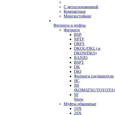
С металлонавивкой
Компактные
Морозостойкие
Фитинги и муфты
Фитинги
BSP
NPTF
ORFS
DKOL(DKL) и
DKOS(DKS)
BANJO
BSPT
DK
DKI
Фитинги соединители
JIC
JIS
(KOMATSU/TOYOTA)
SF
Show
Муфты обжимные
1SN
2SN