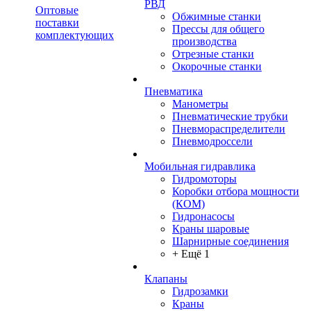
РВД
Оптовые
Обжимные станки
поставки
Прессы для общего
комплектующих
производства
Отрезные станки
Окорочные станки
Пневматика
Манометры
Пневматические трубки
Пневмораспределители
Пневмодроссели
Мобильная гидравлика
Гидромоторы
Коробки отбора мощности
(КОМ)
Гидронасосы
Краны шаровые
Шарнирные соединения
+ Ещё 1
Клапаны
Гидрозамки
Краны