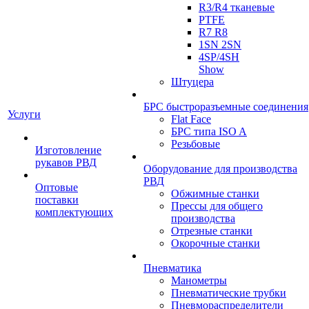
R3/R4 тканевые
PTFE
R7 R8
1SN 2SN
4SP/4SH
Show
Штуцера
БРС быстроразъемные соединения
Услуги
Flat Face
БРС типа ISO A
Резьбовые
Изготовление
рукавов РВД
Оборудование для производства
РВД
Оптовые
Обжимные станки
поставки
Прессы для общего
комплектующих
производства
Отрезные станки
Окорочные станки
Пневматика
Манометры
Пневматические трубки
Пневмораспределители