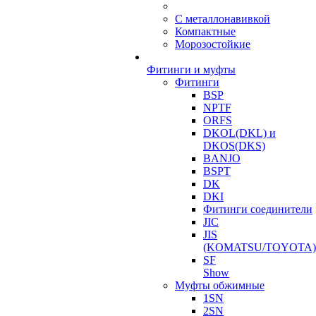
С металлонавивкой
Компактные
Морозостойкие
Фитинги и муфты
Фитинги
BSP
NPTF
ORFS
DKOL(DKL) и
DKOS(DKS)
BANJO
BSPT
DK
DKI
Фитинги соединители
JIC
JIS
(KOMATSU/TOYOTA)
SF
Show
Муфты обжимные
1SN
2SN