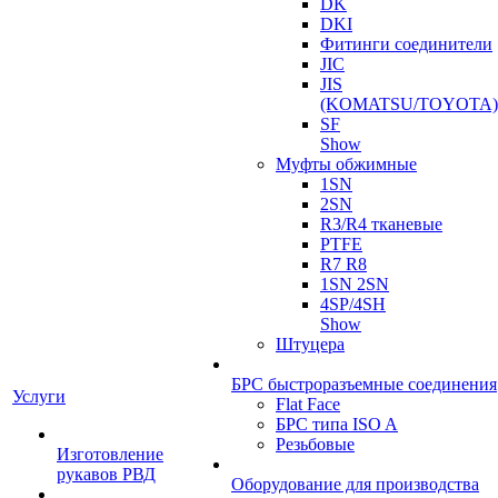
DK
DKI
Фитинги соединители
JIC
JIS
(KOMATSU/TOYOTA)
SF
Show
Муфты обжимные
1SN
2SN
R3/R4 тканевые
PTFE
R7 R8
1SN 2SN
4SP/4SH
Show
Штуцера
БРС быстроразъемные соединения
Услуги
Flat Face
БРС типа ISO A
Резьбовые
Изготовление
рукавов РВД
Оборудование для производства