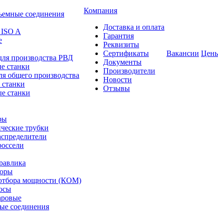
Компания
ъемные соединения
Доставка и оплата
 ISO A
Гарантия
е
Реквизиты
Сертификаты
Вакансии
Цен
для производства РВД
Документы
е станки
Производители
ля общего производства
Новости
 станки
Отзывы
е станки
ры
ческие трубки
спределители
оссели
равлика
торы
отбора мощности (КОМ)
осы
аровые
ые соединения