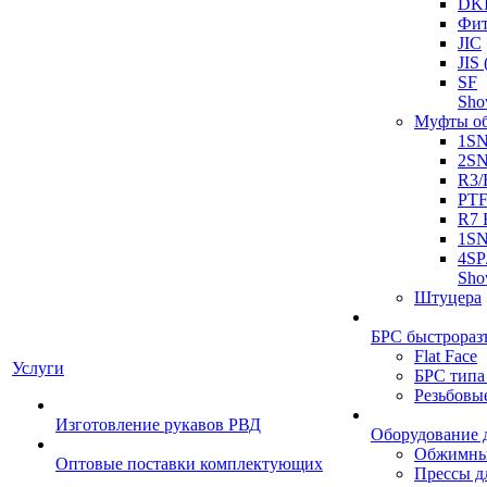
DK
Фит
JIC
JI
SF
Sh
Муфты о
1S
2S
R3/
PT
R7 
1SN
4SP
Sh
Штуцера
БРС быстрораз
Flat Face
Услуги
БРС типа
Резьбовы
Изготовление рукавов РВД
Оборудование 
Обжимны
Оптовые поставки комплектующих
Прессы д