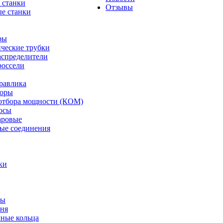
 станки
Отзывы
е станки
ры
ческие трубки
спределители
оссели
равлика
торы
отбора мощности (КОМ)
осы
аровые
ые соединения
ки
ты
ня
мные кольца