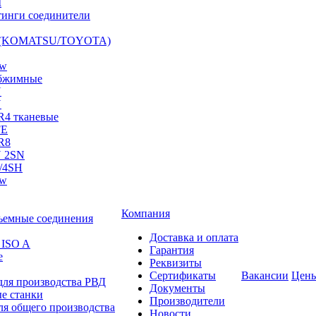
I
инги соединители
S (KOMATSU/TOYOTA)
ow
бжимные
N
N
R4 тканевые
FE
R8
 2SN
/4SH
ow
Компания
ъемные соединения
Доставка и оплата
 ISO A
Гарантия
е
Реквизиты
Сертификаты
Вакансии
Цен
для производства РВД
Документы
е станки
Производители
ля общего производства
Новости