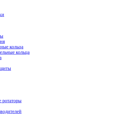
ки
ты
ня
мные кольца
ельные кольца
а
ащиты
е ротаторы
зводителей