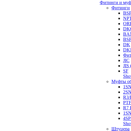
Фитинги и му
Фитинги
BS
NP
OR
DK
BA
BS
DK
DK
Фит
JIC
JI
SF
Sh
Муфты о
1S
2S
R3/
PT
R7 
1SN
4SP
Sh
Штуцера