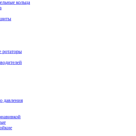
ельные кольца
а
ащиты
е ротаторы
зводителей
о давления
онавивкой
ные
ойкие