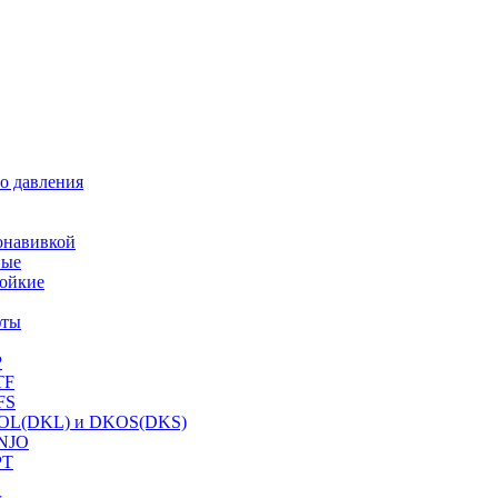
о давления
онавивкой
ные
ойкие
фты
P
TF
FS
OL(DKL) и DKOS(DKS)
NJO
PT