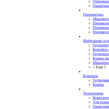
Отрезные
Окорочны
Пневматика
Маномет
Пневмати
Пневмора
Пневмодр
Мобильная гид
Гидромо
Коробки 
Гидронас
Краны ш
Шарнирн
+ Ещё 1
Клапаны
Гидрозам
Краны
Уплотнения
Комплек
Для порш
Грязесъе