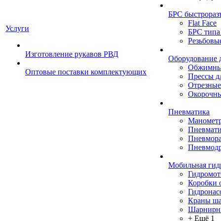
БРС быстрораз
Flat Face
Услуги
БРС типа
Резьбовы
Изготовление рукавов РВД
Оборудование 
Обжимны
Оптовые поставки комплектующих
Прессы д
Отрезные
Окорочны
Пневматика
Маномет
Пневмати
Пневмора
Пневмодр
Мобильная гид
Гидромо
Коробки 
Гидронас
Краны ш
Шарнирн
+ Ещё 1