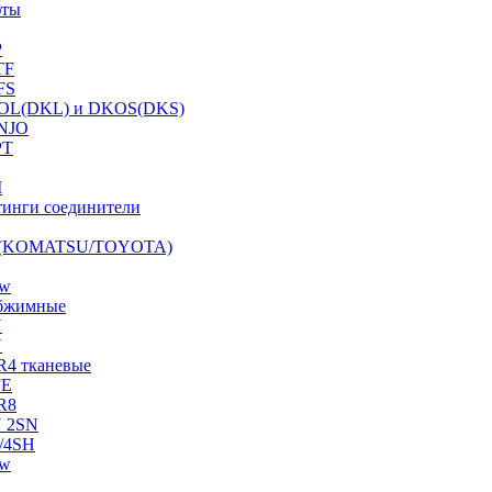
фты
P
TF
FS
OL(DKL) и DKOS(DKS)
NJO
PT
I
инги соединители
S (KOMATSU/TOYOTA)
ow
бжимные
N
N
R4 тканевые
FE
R8
 2SN
/4SH
ow