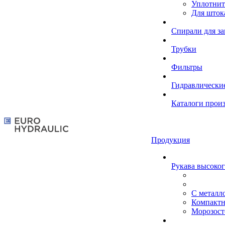
Уплотнит
Для шток
Спирали для з
Трубки
Фильтры
Гидравлически
Каталоги прои
Продукция
Рукава высоког
С металл
Компакт
Морозост