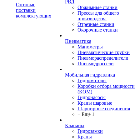
РВД
Оптовые
Обжимные станки
поставки
Прессы для общего
комплектующих
производства
Отрезные станки
Окорочные станки
Пневматика
Манометры
Пневматические трубки
Пневмораспределители
Пневмодроссели
Мобильная гидравлика
Гидромоторы
Коробки отбора мощности
(КОМ)
Гидронасосы
Краны шаровые
Шарнирные соединения
+ Ещё 1
Клапаны
Гидрозамки
Краны