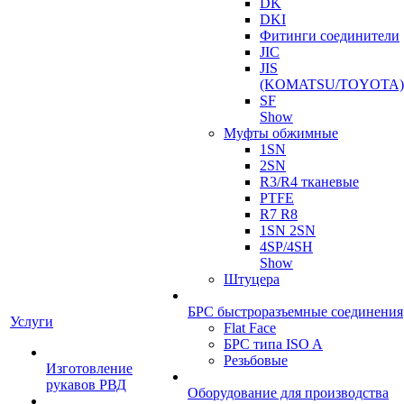
DK
DKI
Фитинги соединители
JIC
JIS
(KOMATSU/TOYOTA)
SF
Show
Муфты обжимные
1SN
2SN
R3/R4 тканевые
PTFE
R7 R8
1SN 2SN
4SP/4SH
Show
Штуцера
БРС быстроразъемные соединения
Услуги
Flat Face
БРС типа ISO A
Резьбовые
Изготовление
рукавов РВД
Оборудование для производства