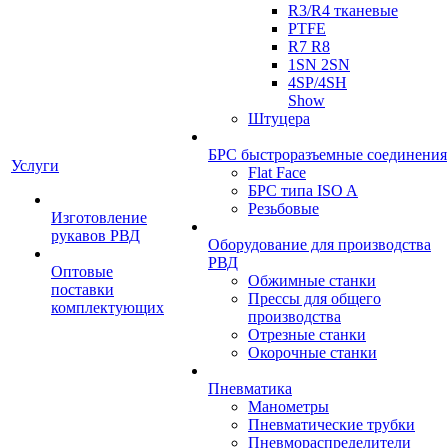
R3/R4 тканевые
PTFE
R7 R8
1SN 2SN
4SP/4SH
Show
Штуцера
БРС быстроразъемные соединения
Услуги
Flat Face
БРС типа ISO A
Резьбовые
Изготовление
рукавов РВД
Оборудование для производства
РВД
Оптовые
Обжимные станки
поставки
Прессы для общего
комплектующих
производства
Отрезные станки
Окорочные станки
Пневматика
Манометры
Пневматические трубки
Пневмораспределители