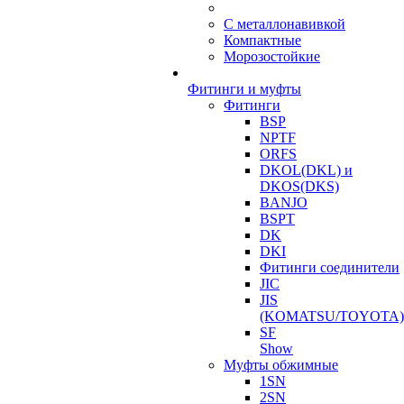
С металлонавивкой
Компактные
Морозостойкие
Фитинги и муфты
Фитинги
BSP
NPTF
ORFS
DKOL(DKL) и
DKOS(DKS)
BANJO
BSPT
DK
DKI
Фитинги соединители
JIC
JIS
(KOMATSU/TOYOTA)
SF
Show
Муфты обжимные
1SN
2SN