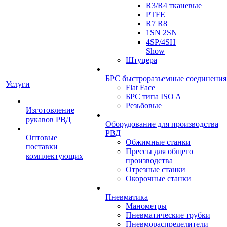
R3/R4 тканевые
PTFE
R7 R8
1SN 2SN
4SP/4SH
Show
Штуцера
БРС быстроразъемные соединения
Услуги
Flat Face
БРС типа ISO A
Резьбовые
Изготовление
рукавов РВД
Оборудование для производства
РВД
Оптовые
Обжимные станки
поставки
Прессы для общего
комплектующих
производства
Отрезные станки
Окорочные станки
Пневматика
Манометры
Пневматические трубки
Пневмораспределители