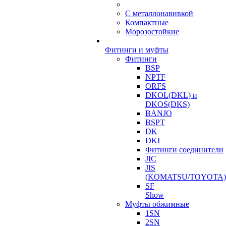
С металлонавивкой
Компактные
Морозостойкие
Фитинги и муфты
Фитинги
BSP
NPTF
ORFS
DKOL(DKL) и
DKOS(DKS)
BANJO
BSPT
DK
DKI
Фитинги соединители
JIC
JIS
(KOMATSU/TOYOTA)
SF
Show
Муфты обжимные
1SN
2SN