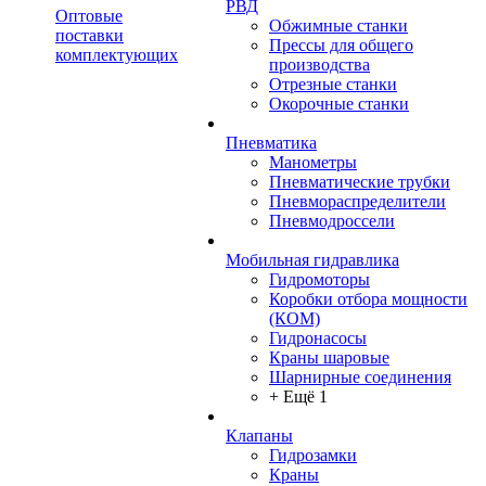
РВД
Оптовые
Обжимные станки
поставки
Прессы для общего
комплектующих
производства
Отрезные станки
Окорочные станки
Пневматика
Манометры
Пневматические трубки
Пневмораспределители
Пневмодроссели
Мобильная гидравлика
Гидромоторы
Коробки отбора мощности
(КОМ)
Гидронасосы
Краны шаровые
Шарнирные соединения
+ Ещё 1
Клапаны
Гидрозамки
Краны