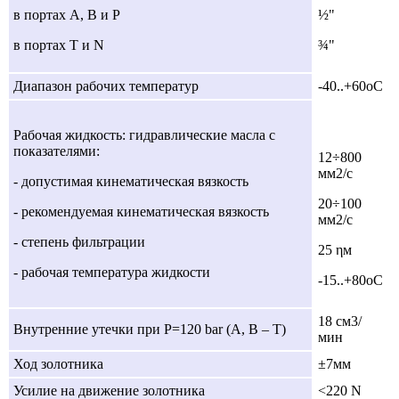
в портах А, В и Р
½"
в портах Т и N
¾"
Диапазон рабочих температур
-40..+60оC
Рабочая жидкость: гидравлические масла с
показателями:
12÷800
мм2/с
- допустимая кинематическая вязкость
20÷100
- рекомендуемая кинематическая вязкость
мм2/с
- степень фильтрации
25 ηм
- рабочая температура жидкости
-15..+80оС
18 cм3/
Внутренние утечки при Р=120 bar (А, В – Т)
мин
Ход золотника
±7мм
Усилие на движение золотника
<220 N