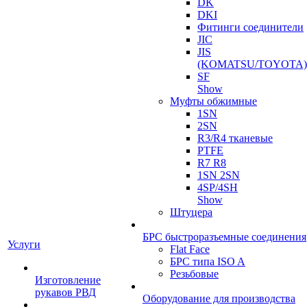
DK
DKI
Фитинги соединители
JIC
JIS
(KOMATSU/TOYOTA)
SF
Show
Муфты обжимные
1SN
2SN
R3/R4 тканевые
PTFE
R7 R8
1SN 2SN
4SP/4SH
Show
Штуцера
БРС быстроразъемные соединения
Услуги
Flat Face
БРС типа ISO A
Резьбовые
Изготовление
рукавов РВД
Оборудование для производства