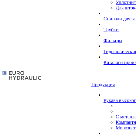
Уплотнит
Для шток
Спирали для з
Трубки
Фильтры
Гидравлически
Каталоги прои
Продукция
Рукава высоког
С металл
Компакт
Морозост