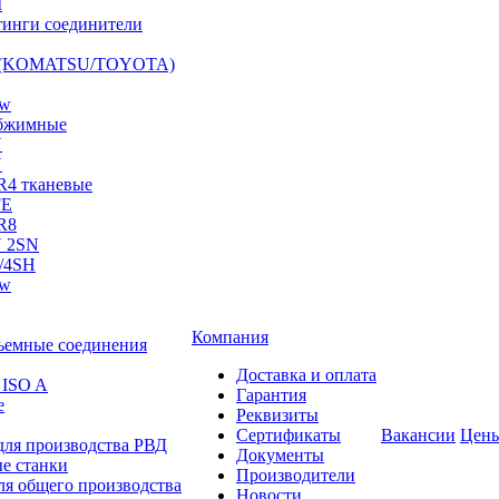
I
инги соединители
S (KOMATSU/TOYOTA)
ow
бжимные
N
N
R4 тканевые
FE
R8
 2SN
/4SH
ow
Компания
ъемные соединения
Доставка и оплата
 ISO A
Гарантия
е
Реквизиты
Сертификаты
Вакансии
Цен
для производства РВД
Документы
е станки
Производители
ля общего производства
Новости