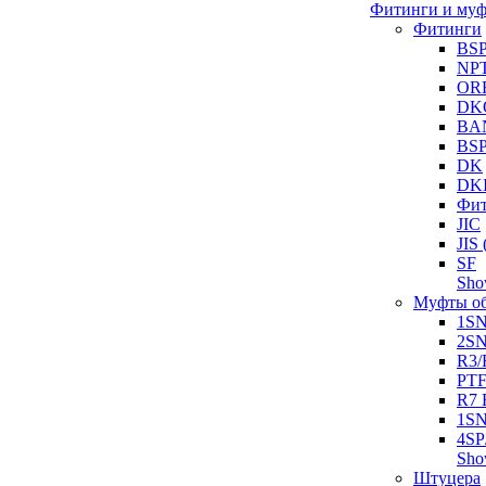
Фитинги и му
Фитинги
BS
NP
OR
DK
BA
BS
DK
DK
Фит
JIC
JI
SF
Sh
Муфты о
1S
2S
R3/
PT
R7 
1SN
4SP
Sh
Штуцера