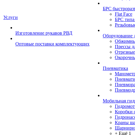
БРС быстрораз
Flat Face
Услуги
БРС типа
Резьбовы
Изготовление рукавов РВД
Оборудование 
Обжимны
Оптовые поставки комплектующих
Прессы д
Отрезные
Окорочны
Пневматика
Маномет
Пневмати
Пневмора
Пневмодр
Мобильная гид
Гидромо
Коробки 
Гидронас
Краны ш
Шарнирн
+ Ещё 1