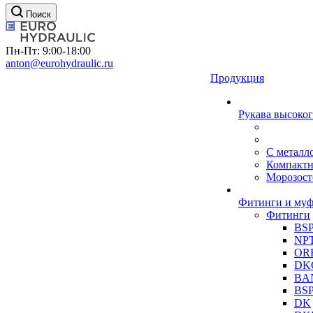
Поиск
Пн-Пт: 9:00-18:00
anton@eurohydraulic.ru
Продукция
Рукава высоког
С металл
Компакт
Морозост
Фитинги и му
Фитинги
BS
NP
OR
DK
BA
BS
DK