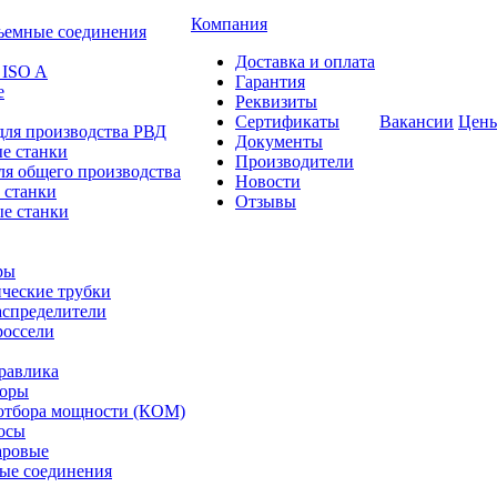
Компания
ъемные соединения
Доставка и оплата
 ISO A
Гарантия
е
Реквизиты
Сертификаты
Вакансии
Цен
для производства РВД
Документы
е станки
Производители
ля общего производства
Новости
 станки
Отзывы
е станки
ры
ческие трубки
спределители
оссели
равлика
торы
отбора мощности (КОМ)
осы
аровые
ые соединения