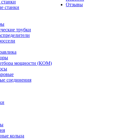
 станки
Отзывы
е станки
ры
ческие трубки
спределители
оссели
равлика
торы
отбора мощности (КОМ)
осы
аровые
ые соединения
ки
ты
ня
мные кольца