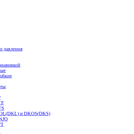
о давления
онавивкой
ные
ойкие
фты
P
TF
FS
OL(DKL) и DKOS(DKS)
NJO
PT