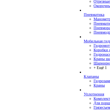
Отрезные
Окорочны
Пневматика
Маномет
Пневмати
Пневмора
Пневмодр
Мобильная гид
Гидромо
Коробки 
Гидронас
Краны ш
Шарнирн
+ Ещё 1
Клапаны
Гидрозам
Краны
Уплотнения
Комплек
Для порш
Грязесъе