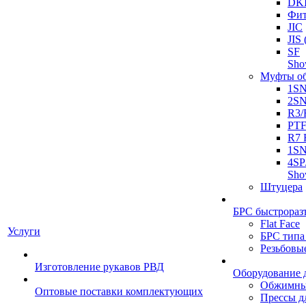
DK
Фит
JIC
JI
SF
Sh
Муфты о
1S
2S
R3/
PT
R7 
1SN
4SP
Sh
Штуцера
БРС быстрораз
Flat Face
Услуги
БРС типа
Резьбовы
Изготовление рукавов РВД
Оборудование 
Обжимны
Оптовые поставки комплектующих
Прессы д