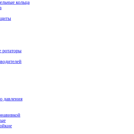
ельные кольца
а
ащиты
е ротаторы
зводителей
о давления
онавивкой
ные
ойкие