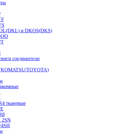
фты
P
TF
FS
OL(DKL) и DKOS(DKS)
NJO
PT
I
инги соединители
S (KOMATSU/TOYOTA)
ow
бжимные
N
N
R4 тканевые
FE
R8
 2SN
/4SH
ow