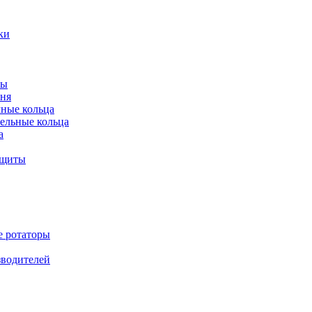
ки
ты
ня
мные кольца
ельные кольца
а
ащиты
е ротаторы
зводителей