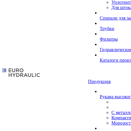
Уплотнит
Для шток
Спирали для з
Трубки
Фильтры
Гидравлически
Каталоги прои
Продукция
Рукава высоког
С металл
Компакт
Морозост