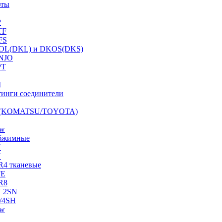
фты
P
TF
FS
OL(DKL) и DKOS(DKS)
NJO
PT
I
инги соединители
S (KOMATSU/TOYOTA)
ow
бжимные
N
N
R4 тканевые
FE
R8
 2SN
/4SH
ow