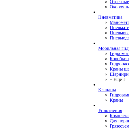
Отрезные
Окорочны
Пневматика
Маномет
Пневмати
Пневмора
Пневмодр
Мобильная гид
Гидромо
Коробки 
Гидронас
Краны ш
Шарнирн
+ Ещё 1
Клапаны
Гидрозам
Краны
Уплотнения
Комплек
Для порш
Грязесъе