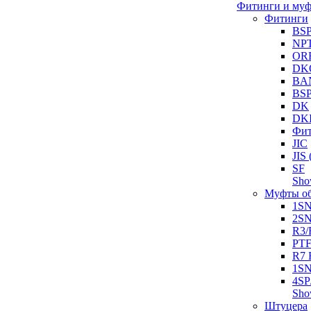
Фитинги и му
Фитинги
BS
NP
OR
DK
BA
BS
DK
DK
Фит
JIC
JI
SF
Sh
Муфты о
1S
2S
R3/
PT
R7 
1SN
4SP
Sh
Штуцера