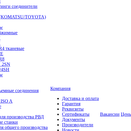
I
инги соединители
S (KOMATSU/TOYOTA)
ow
бжимные
N
N
R4 тканевые
FE
R8
 2SN
/4SH
ow
Компания
ъемные соединения
Доставка и оплата
 ISO A
Гарантия
е
Реквизиты
Сертификаты
Вакансии
Цен
для производства РВД
Документы
е станки
Производители
ля общего производства
Новости