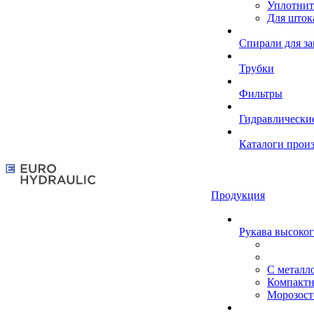
Уплотнит
Для шток
Спирали для з
Трубки
Фильтры
Гидравлически
Каталоги прои
Продукция
Рукава высоког
С металл
Компакт
Морозост