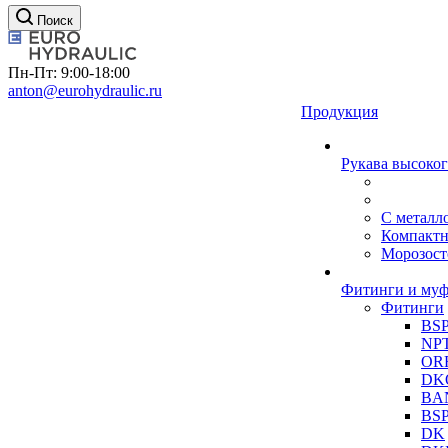
Поиск
Пн-Пт: 9:00-18:00
anton@eurohydraulic.ru
Продукция
Рукава высоког
С металл
Компакт
Морозост
Фитинги и му
Фитинги
BS
NP
OR
DK
BA
BS
DK