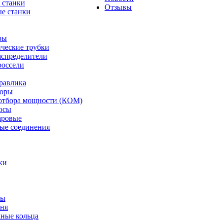
 станки
Отзывы
е станки
ры
ческие трубки
спределители
оссели
равлика
торы
отбора мощности (КОМ)
осы
аровые
ые соединения
ки
ты
ня
мные кольца