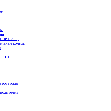
ки
ты
ня
мные кольца
ельные кольца
а
ащиты
е ротаторы
зводителей