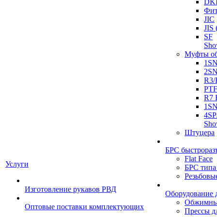
DK
Фит
JIC
JI
SF
Sh
Муфты о
1S
2S
R3/
PT
R7 
1SN
4SP
Sh
Штуцера
БРС быстрораз
Flat Face
Услуги
БРС типа
Резьбовы
Изготовление рукавов РВД
Оборудование 
Обжимны
Оптовые поставки комплектующих
Прессы д