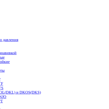
о давления
онавивкой
ные
ойкие
фты
P
TF
FS
OL(DKL) и DKOS(DKS)
NJO
PT