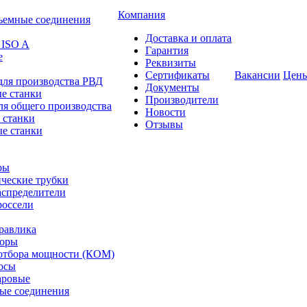
Компания
ъемные соединения
Доставка и оплата
 ISO A
Гарантия
е
Реквизиты
Сертификаты
Вакансии
Цен
для производства РВД
Документы
е станки
Производители
ля общего производства
Новости
 станки
Отзывы
е станки
ры
ческие трубки
спределители
оссели
равлика
торы
отбора мощности (КОМ)
осы
аровые
ые соединения