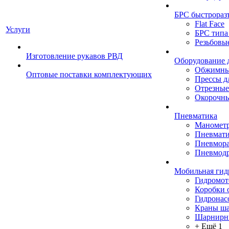
БРС быстрораз
Flat Face
Услуги
БРС типа
Резьбовы
Изготовление рукавов РВД
Оборудование 
Обжимны
Оптовые поставки комплектующих
Прессы д
Отрезные
Окорочны
Пневматика
Маномет
Пневмати
Пневмора
Пневмодр
Мобильная гид
Гидромо
Коробки 
Гидронас
Краны ш
Шарнирн
+ Ещё 1