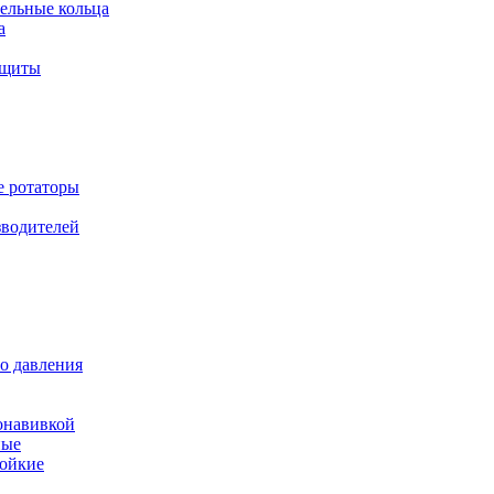
ельные кольца
а
ащиты
е ротаторы
зводителей
о давления
онавивкой
ные
ойкие