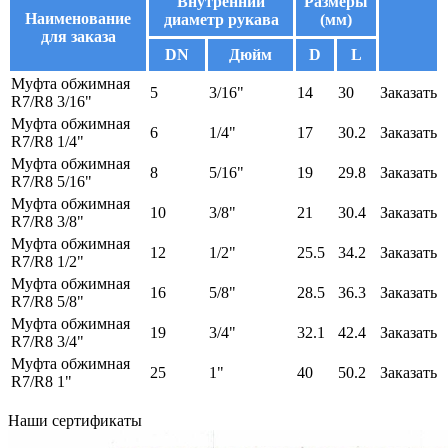
Внутренний
Размеры
Наименование
диаметр рукава
(мм)
для заказа
DN
Дюйм
D
L
Муфта обжимная
5
3/16"
14
30
Заказать
R7/R8 3/16"
Муфта обжимная
6
1/4"
17
30.2
Заказать
R7/R8 1/4"
Муфта обжимная
8
5/16"
19
29.8
Заказать
R7/R8 5/16"
Муфта обжимная
10
3/8"
21
30.4
Заказать
R7/R8 3/8"
Муфта обжимная
12
1/2"
25.5
34.2
Заказать
R7/R8 1/2"
Муфта обжимная
16
5/8"
28.5
36.3
Заказать
R7/R8 5/8"
Муфта обжимная
19
3/4"
32.1
42.4
Заказать
R7/R8 3/4"
Муфта обжимная
25
1"
40
50.2
Заказать
R7/R8 1"
Наши сертификаты