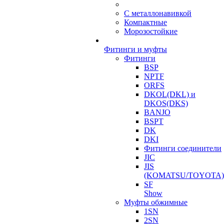
С металлонавивкой
Компактные
Морозостойкие
Фитинги и муфты
Фитинги
BSP
NPTF
ORFS
DKOL(DKL) и
DKOS(DKS)
BANJO
BSPT
DK
DKI
Фитинги соединители
JIC
JIS
(KOMATSU/TOYOTA)
SF
Show
Муфты обжимные
1SN
2SN