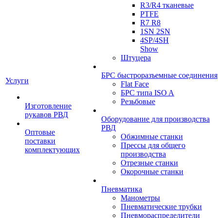
R3/R4 тканевые
PTFE
R7 R8
1SN 2SN
4SP/4SH
Show
Штуцера
БРС быстроразъемные соединения
Услуги
Flat Face
БРС типа ISO A
Резьбовые
Изготовление
рукавов РВД
Оборудование для производства
РВД
Оптовые
Обжимные станки
поставки
Прессы для общего
комплектующих
производства
Отрезные станки
Окорочные станки
Пневматика
Манометры
Пневматические трубки
Пневмораспределители