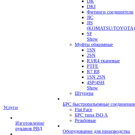
DK
DKI
Фитинги соединители
JIC
JIS
(KOMATSU/TOYOTA)
SF
Show
Муфты обжимные
1SN
2SN
R3/R4 тканевые
PTFE
R7 R8
1SN 2SN
4SP/4SH
Show
Штуцера
БРС быстроразъемные соединения
Услуги
Flat Face
БРС типа ISO A
Резьбовые
Изготовление
рукавов РВД
Оборудование для производства