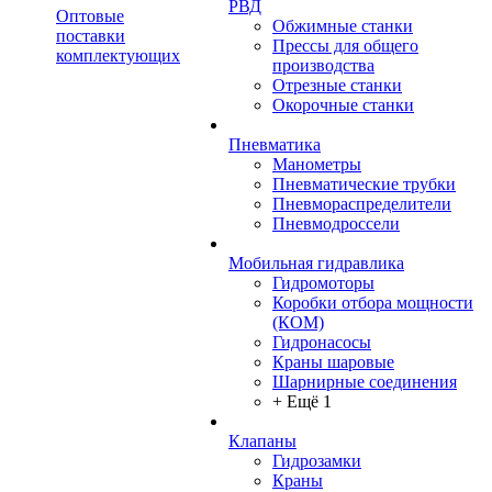
РВД
Оптовые
Обжимные станки
поставки
Прессы для общего
комплектующих
производства
Отрезные станки
Окорочные станки
Пневматика
Манометры
Пневматические трубки
Пневмораспределители
Пневмодроссели
Мобильная гидравлика
Гидромоторы
Коробки отбора мощности
(КОМ)
Гидронасосы
Краны шаровые
Шарнирные соединения
+ Ещё 1
Клапаны
Гидрозамки
Краны