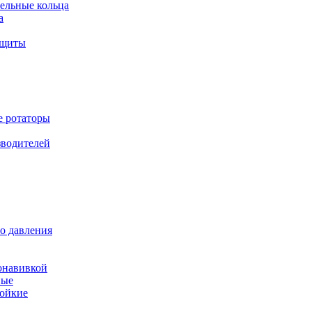
ельные кольца
а
ащиты
е ротаторы
зводителей
о давления
онавивкой
ные
ойкие