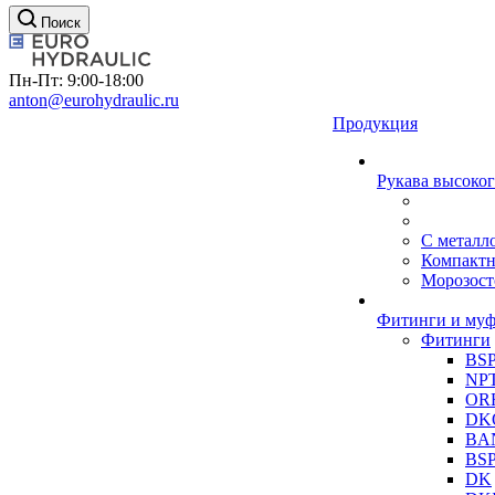
Поиск
Пн-Пт: 9:00-18:00
anton@eurohydraulic.ru
Продукция
Рукава высоког
С металл
Компакт
Морозост
Фитинги и му
Фитинги
BS
NP
OR
DK
BA
BS
DK