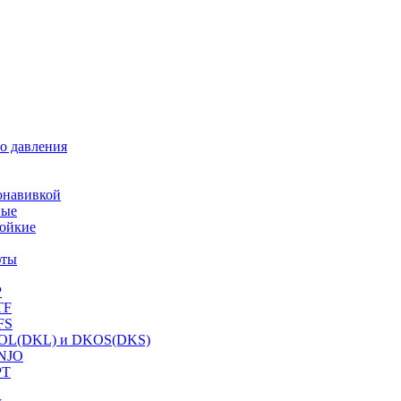
о давления
онавивкой
ные
ойкие
фты
P
TF
FS
OL(DKL) и DKOS(DKS)
NJO
PT