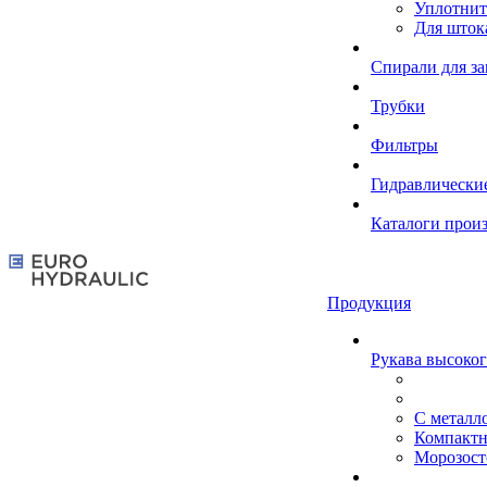
Уплотнит
Для шток
Спирали для з
Трубки
Фильтры
Гидравлически
Каталоги прои
Продукция
Рукава высоког
С металл
Компакт
Морозост