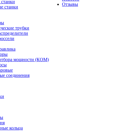
 станки
Отзывы
е станки
ры
ческие трубки
спределители
оссели
равлика
торы
отбора мощности (КОМ)
осы
аровые
ые соединения
ки
ты
ня
мные кольца