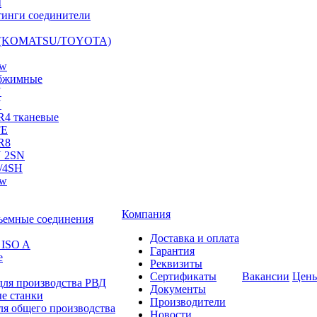
I
инги соединители
S (KOMATSU/TOYOTA)
ow
бжимные
N
N
R4 тканевые
FE
R8
 2SN
/4SH
ow
Компания
ъемные соединения
Доставка и оплата
 ISO A
Гарантия
е
Реквизиты
Сертификаты
Вакансии
Цен
для производства РВД
Документы
е станки
Производители
ля общего производства
Новости