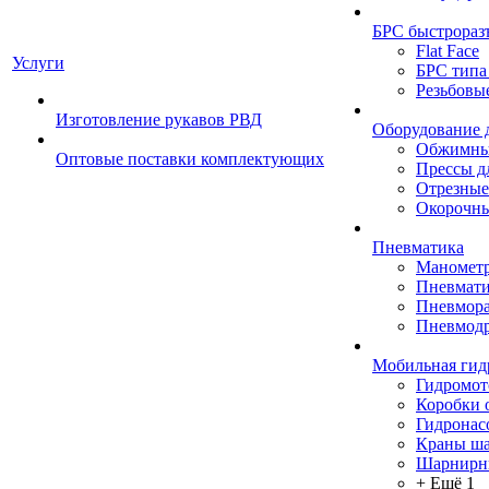
БРС быстрораз
Flat Face
Услуги
БРС типа
Резьбовы
Изготовление рукавов РВД
Оборудование 
Обжимны
Оптовые поставки комплектующих
Прессы д
Отрезные
Окорочны
Пневматика
Маномет
Пневмати
Пневмора
Пневмодр
Мобильная гид
Гидромо
Коробки 
Гидронас
Краны ш
Шарнирн
+ Ещё 1