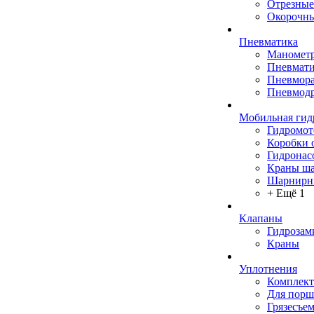
Отрезные
Окорочны
Пневматика
Маномет
Пневмати
Пневмора
Пневмодр
Мобильная гид
Гидромо
Коробки 
Гидронас
Краны ш
Шарнирн
+ Ещё 1
Клапаны
Гидрозам
Краны
Уплотнения
Комплек
Для порш
Грязесъе