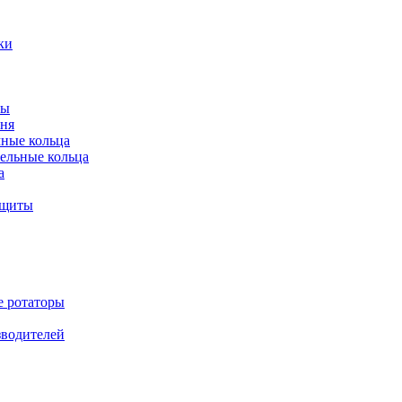
ки
ты
ня
мные кольца
ельные кольца
а
ащиты
е ротаторы
зводителей