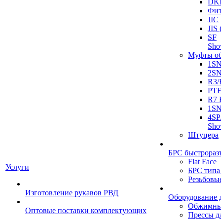
DK
Фит
JIC
JI
SF
Sh
Муфты о
1S
2S
R3/
PT
R7 
1SN
4SP
Sh
Штуцера
БРС быстрораз
Flat Face
Услуги
БРС типа
Резьбовы
Изготовление рукавов РВД
Оборудование 
Обжимны
Оптовые поставки комплектующих
Прессы д