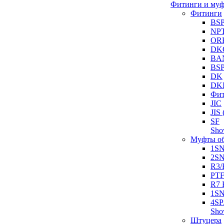
Фитинги и му
Фитинги
BS
NP
OR
DK
BA
BS
DK
DK
Фит
JIC
JI
SF
Sh
Муфты о
1S
2S
R3/
PT
R7 
1SN
4SP
Sh
Штуцера