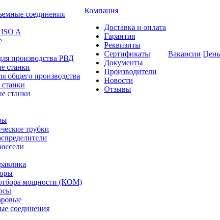
Компания
ъемные соединения
Доставка и оплата
 ISO A
Гарантия
е
Реквизиты
Сертификаты
Вакансии
Цен
для производства РВД
Документы
е станки
Производители
ля общего производства
Новости
 станки
Отзывы
е станки
ры
ческие трубки
спределители
оссели
равлика
торы
отбора мощности (КОМ)
осы
аровые
ые соединения