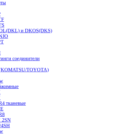
фты
P
TF
FS
OL(DKL) и DKOS(DKS)
NJO
PT
I
инги соединители
S (KOMATSU/TOYOTA)
ow
бжимные
N
N
R4 тканевые
FE
R8
 2SN
/4SH
ow