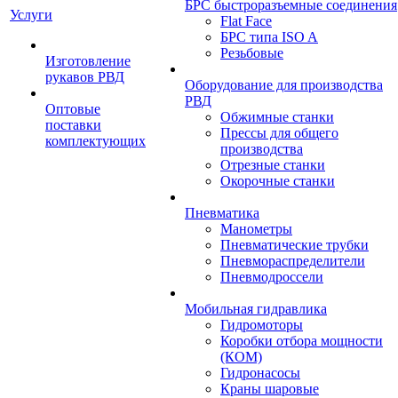
БРС быстроразъемные соединения
Услуги
Flat Face
БРС типа ISO A
Резьбовые
Изготовление
рукавов РВД
Оборудование для производства
РВД
Оптовые
Обжимные станки
поставки
Прессы для общего
комплектующих
производства
Отрезные станки
Окорочные станки
Пневматика
Манометры
Пневматические трубки
Пневмораспределители
Пневмодроссели
Мобильная гидравлика
Гидромоторы
Коробки отбора мощности
(КОМ)
Гидронасосы
Краны шаровые