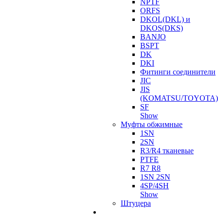
NPTF
ORFS
DKOL(DKL) и
DKOS(DKS)
BANJO
BSPT
DK
DKI
Фитинги соединители
JIC
JIS
(KOMATSU/TOYOTA)
SF
Show
Муфты обжимные
1SN
2SN
R3/R4 тканевые
PTFE
R7 R8
1SN 2SN
4SP/4SH
Show
Штуцера