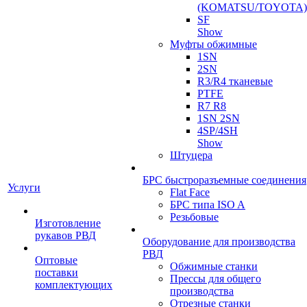
(KOMATSU/TOYOTA)
SF
Show
Муфты обжимные
1SN
2SN
R3/R4 тканевые
PTFE
R7 R8
1SN 2SN
4SP/4SH
Show
Штуцера
БРС быстроразъемные соединения
Услуги
Flat Face
БРС типа ISO A
Резьбовые
Изготовление
рукавов РВД
Оборудование для производства
РВД
Оптовые
Обжимные станки
поставки
Прессы для общего
комплектующих
производства
Отрезные станки