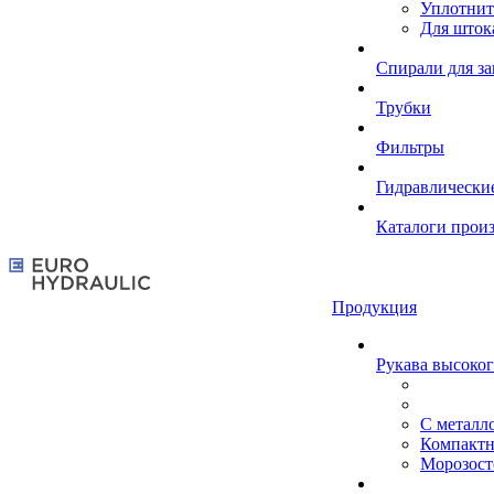
Уплотнит
Для шток
Спирали для з
Трубки
Фильтры
Гидравлически
Каталоги прои
Продукция
Рукава высоког
С металл
Компакт
Морозост