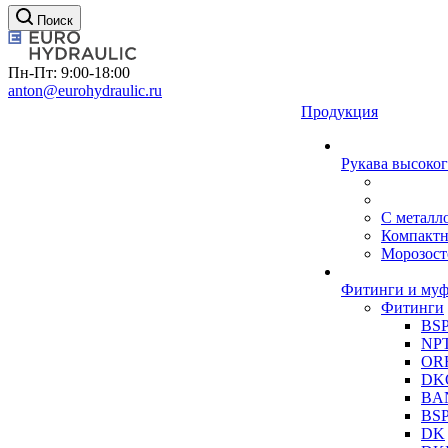
Поиск
Пн-Пт: 9:00-18:00
anton@eurohydraulic.ru
Продукция
Рукава высоког
С металл
Компакт
Морозост
Фитинги и му
Фитинги
BS
NP
OR
DK
BA
BS
DK