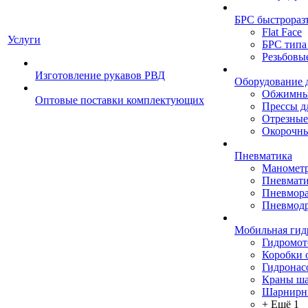
БРС быстрораз
Flat Face
Услуги
БРС типа
Резьбовы
Изготовление рукавов РВД
Оборудование 
Обжимны
Оптовые поставки комплектующих
Прессы д
Отрезные
Окорочны
Пневматика
Маномет
Пневмати
Пневмора
Пневмодр
Мобильная гид
Гидромо
Коробки 
Гидронас
Краны ш
Шарнирн
+ Ещё 1