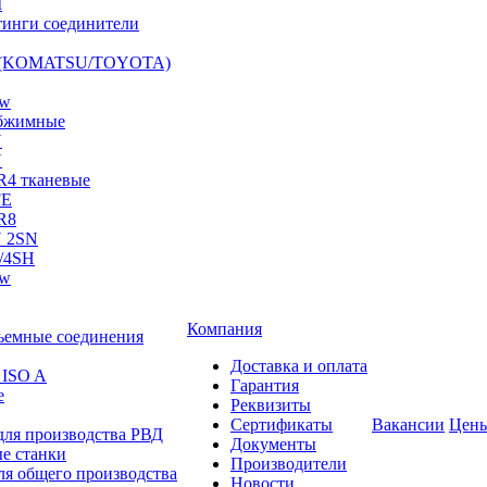
I
инги соединители
S (KOMATSU/TOYOTA)
ow
бжимные
N
N
R4 тканевые
FE
R8
 2SN
/4SH
ow
Компания
ъемные соединения
Доставка и оплата
 ISO A
Гарантия
е
Реквизиты
Сертификаты
Вакансии
Цен
для производства РВД
Документы
е станки
Производители
ля общего производства
Новости