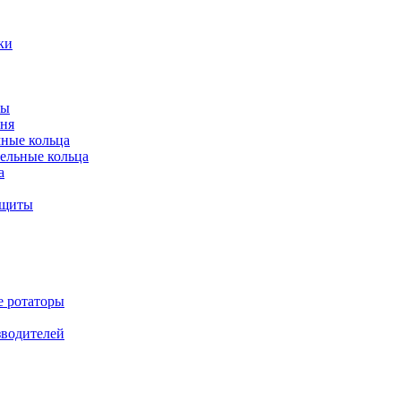
ки
ты
ня
мные кольца
ельные кольца
а
ащиты
е ротаторы
зводителей