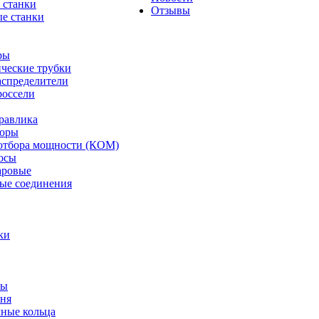
 станки
Отзывы
е станки
ры
ческие трубки
спределители
оссели
равлика
торы
отбора мощности (КОМ)
осы
аровые
ые соединения
ки
ты
ня
мные кольца