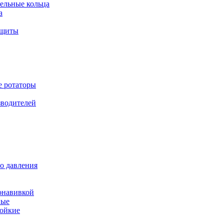
ельные кольца
а
ащиты
е ротаторы
зводителей
о давления
онавивкой
ные
ойкие