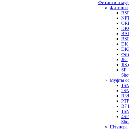
Фитинги и му
Фитинги
BS
NP
OR
DK
BA
BS
DK
DK
Фит
JIC
JI
SF
Sh
Муфты о
1S
2S
R3/
PT
R7 
1SN
4SP
Sh
Штуцера