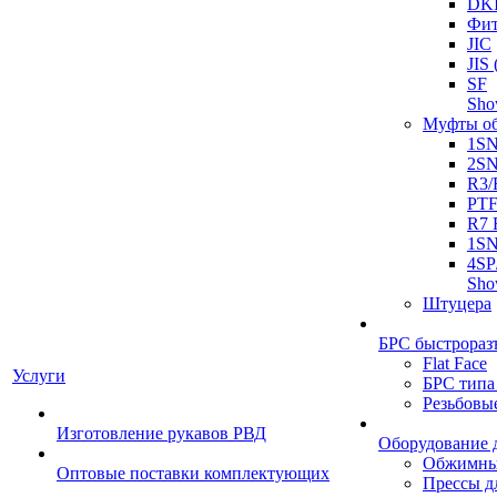
DK
Фит
JIC
JI
SF
Sh
Муфты о
1S
2S
R3/
PT
R7 
1SN
4SP
Sh
Штуцера
БРС быстрораз
Flat Face
Услуги
БРС типа
Резьбовы
Изготовление рукавов РВД
Оборудование 
Обжимны
Оптовые поставки комплектующих
Прессы д