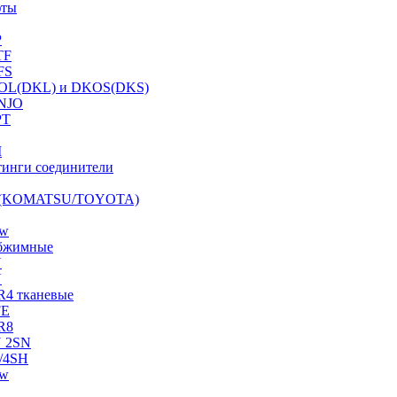
фты
P
TF
FS
OL(DKL) и DKOS(DKS)
NJO
PT
I
инги соединители
S (KOMATSU/TOYOTA)
ow
бжимные
N
N
R4 тканевые
FE
R8
 2SN
/4SH
ow