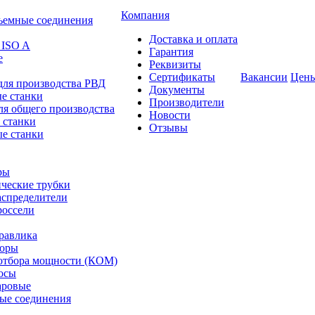
Компания
ъемные соединения
Доставка и оплата
 ISO A
Гарантия
е
Реквизиты
Сертификаты
Вакансии
Цен
для производства РВД
Документы
е станки
Производители
ля общего производства
Новости
 станки
Отзывы
е станки
ры
ческие трубки
спределители
оссели
равлика
торы
отбора мощности (КОМ)
осы
аровые
ые соединения