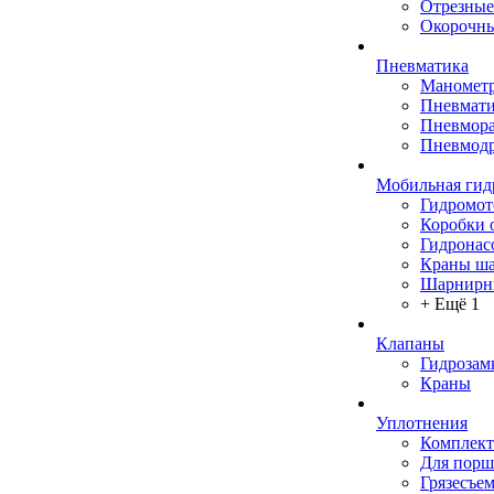
Отрезные
Окорочны
Пневматика
Маномет
Пневмати
Пневмора
Пневмодр
Мобильная гид
Гидромо
Коробки 
Гидронас
Краны ш
Шарнирн
+ Ещё 1
Клапаны
Гидрозам
Краны
Уплотнения
Комплек
Для порш
Грязесъе