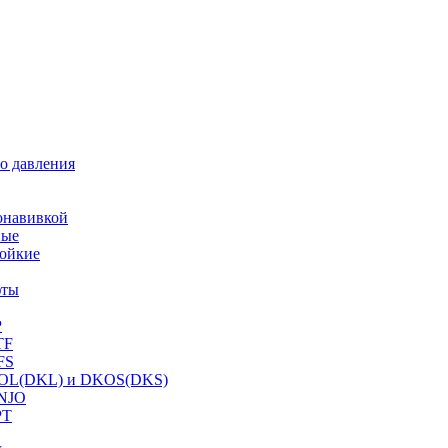
о давления
онавивкой
ные
ойкие
фты
P
TF
FS
OL(DKL) и DKOS(DKS)
NJO
PT