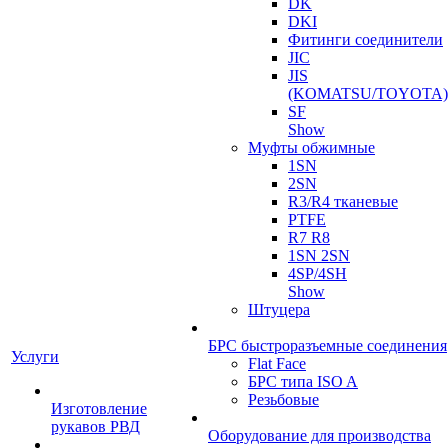
DK
DKI
Фитинги соединители
JIC
JIS
(KOMATSU/TOYOTA)
SF
Show
Муфты обжимные
1SN
2SN
R3/R4 тканевые
PTFE
R7 R8
1SN 2SN
4SP/4SH
Show
Штуцера
БРС быстроразъемные соединения
Услуги
Flat Face
БРС типа ISO A
Резьбовые
Изготовление
рукавов РВД
Оборудование для производства