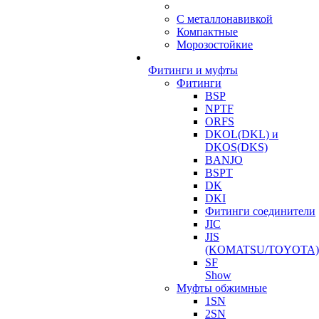
С металлонавивкой
Компактные
Морозостойкие
Фитинги и муфты
Фитинги
BSP
NPTF
ORFS
DKOL(DKL) и
DKOS(DKS)
BANJO
BSPT
DK
DKI
Фитинги соединители
JIC
JIS
(KOMATSU/TOYOTA)
SF
Show
Муфты обжимные
1SN
2SN