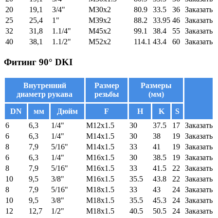
20
19,1
3/4"
M30x2
80.9
33.5
36
Заказать
25
25,4
1"
M39x2
88.2
33.95
46
Заказать
32
31,8
1.1/4"
M45x2
99.1
38.4
55
Заказать
40
38,1
1.1/2"
M52x2
114.1
43.4
60
Заказать
Фитинг 90° DKI
Внутренний
Размер
Размеры
диаметр рукава
резьбы
(мм)
DN
мм
Дюйм
F
H
K
S
6
6,3
1/4"
M12x1.5
30
37.5
17
Заказать
6
6,3
1/4"
M14x1.5
30
38
19
Заказать
8
7,9
5/16"
M14x1.5
33
41
19
Заказать
6
6,3
1/4"
M16x1.5
30
38.5
19
Заказать
8
7,9
5/16"
M16x1.5
33
41.5
22
Заказать
10
9,5
3/8"
M16x1.5
35.5
43.8
22
Заказать
8
7,9
5/16"
M18x1.5
33
43
24
Заказать
10
9,5
3/8"
M18x1.5
35.5
45.3
24
Заказать
12
12,7
1/2"
M18x1.5
40.5
50.5
24
Заказать