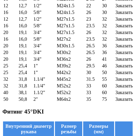
12
12,7
1/2"
M24x1.5
22
30
Заказать
16
16,0
5/8"
M24x1.5
26
30
Заказать
12
12,7
1/2"
M27x1.5
23
32
Заказать
16
16,0
5/8"
M27x1.5
23.5
32
Заказать
20
19,1
3/4"
M27x1.5
26
32
Заказать
16
16,0
5/8"
M27x2
23.5
32
Заказать
20
19,1
3/4"
M30x1.5
26.5
36
Заказать
20
19,1
3/4"
M30x2
26.5
36
Заказать
20
19,1
3/4"
M36x2
26
41
Заказать
25
25,4
1"
M39x2
29.5
46
Заказать
25
25,4
1"
M42x2
30
50
Заказать
32
31,8
1.1/4"
M45x2
31.5
55
Заказать
32
31,8
1.1/4"
M52x2
33
60
Заказать
40
38,1
1.1/2"
M52x2
33
60
Заказать
50
50,8
2"
M64x2
35
75
Заказать
Фитинг 45°DKI
Внутренний диаметр
Размер
Размеры
рукава
резьбы
(мм)