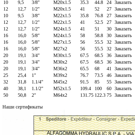
10
9,5
3/8"
M20x1.5
35.3
44.8
24
Заказать
12
12,7
1/2"
M20x1.5
41
52
27
Заказать
10
9,5
3/8"
M22x1.5
35.8
76.8
27
Заказать
12
12,7
1/2"
M22x1.5
41
52.5
27
Заказать
12
12,7
1/2"
M24x1.5
41
51
30
Заказать
16
16,0
5/8"
M24x1.5
58
58.8
30
Заказать
16
16,0
5/8"
M27x1.5
56
55.5
32
Заказать
16
16,0
5/8"
M27x2
56
55.5
32
Заказать
20
19,1
3/4"
M30x1.5
67.5
68.5
36
Заказать
20
19,1
3/4"
M30x2
67.5
68.5
36
Заказать
20
19,1
3/4"
M36x2
65.5
68
41
Заказать
25
25,4
1"
M39x2
76.7
73.5
46
Заказать
32
31,8
1.1/4"
M45x2
91.5
85
55
Заказать
40
38,1
1.1/2"
M52x1.5
109.4
100
60
Заказать
50
50,8
2"
M64x2
131.75
122.3
75
Заказать
Наши сертификаты