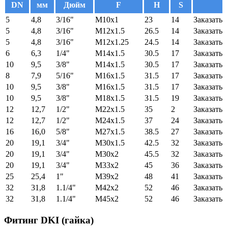
DN
мм
Дюйм
F
H
S
5
4,8
3/16"
M10x1
23
14
Заказать
5
4,8
3/16"
M12x1.5
26.5
14
Заказать
5
4,8
3/16"
M12x1.25
24.5
14
Заказать
6
6,3
1/4"
M14x1.5
30.5
17
Заказать
10
9,5
3/8"
M14x1.5
30.5
17
Заказать
8
7,9
5/16"
M16x1.5
31.5
17
Заказать
10
9,5
3/8"
M16x1.5
31.5
17
Заказать
10
9,5
3/8"
M18x1.5
31.5
19
Заказать
12
12,7
1/2"
M22x1.5
35
2
Заказать
12
12,7
1/2"
M24x1.5
37
24
Заказать
16
16,0
5/8"
M27x1.5
38.5
27
Заказать
20
19,1
3/4"
M30x1.5
42.5
32
Заказать
20
19,1
3/4"
M30x2
45.5
32
Заказать
20
19,1
3/4"
M33x2
45
36
Заказать
25
25,4
1"
M39x2
48
41
Заказать
32
31,8
1.1/4"
M42x2
52
46
Заказать
32
31,8
1.1/4"
M45x2
52
46
Заказать
Фитинг DKI (гайка)