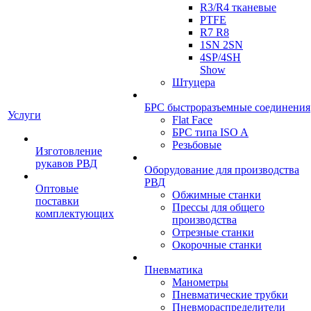
R3/R4 тканевые
PTFE
R7 R8
1SN 2SN
4SP/4SH
Show
Штуцера
БРС быстроразъемные соединения
Услуги
Flat Face
БРС типа ISO A
Резьбовые
Изготовление
рукавов РВД
Оборудование для производства
РВД
Оптовые
Обжимные станки
поставки
Прессы для общего
комплектующих
производства
Отрезные станки
Окорочные станки
Пневматика
Манометры
Пневматические трубки
Пневмораспределители