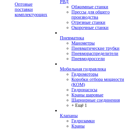
РВД
Оптовые
Обжимные станки
поставки
Прессы для общего
комплектующих
производства
Отрезные станки
Окорочные станки
Пневматика
Манометры
Пневматические трубки
Пневмораспределители
Пневмодроссели
Мобильная гидравлика
Гидромоторы
Коробки отбора мощности
(КОМ)
Гидронасосы
Краны шаровые
Шарнирные соединения
+ Ещё 1
Клапаны
Гидрозамки
Краны