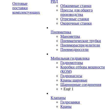
РВД
Оптовые
Обжимные станки
поставки
Прессы для общего
комплектующих
производства
Отрезные станки
Окорочные станки
Пневматика
Манометры
Пневматические трубки
Пневмораспределители
Пневмодроссели
Мобильная гидравлика
Гидромоторы
Коробки отбора мощности
(КОМ)
Гидронасосы
Краны шаровые
Шарнирные соединения
+ Ещё 1
Клапаны
Гидрозамки
Краны