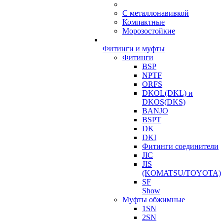
С металлонавивкой
Компактные
Морозостойкие
Фитинги и муфты
Фитинги
BSP
NPTF
ORFS
DKOL(DKL) и
DKOS(DKS)
BANJO
BSPT
DK
DKI
Фитинги соединители
JIC
JIS
(KOMATSU/TOYOTA)
SF
Show
Муфты обжимные
1SN
2SN