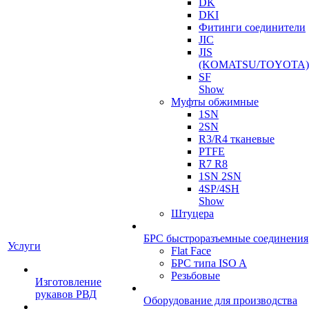
DK
DKI
Фитинги соединители
JIC
JIS
(KOMATSU/TOYOTA)
SF
Show
Муфты обжимные
1SN
2SN
R3/R4 тканевые
PTFE
R7 R8
1SN 2SN
4SP/4SH
Show
Штуцера
БРС быстроразъемные соединения
Услуги
Flat Face
БРС типа ISO A
Резьбовые
Изготовление
рукавов РВД
Оборудование для производства