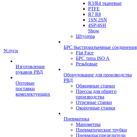
R3/R4 тканевые
PTFE
R7 R8
1SN 2SN
4SP/4SH
Show
Штуцера
БРС быстроразъемные соединения
Услуги
Flat Face
БРС типа ISO A
Резьбовые
Изготовление
рукавов РВД
Оборудование для производства
РВД
Оптовые
Обжимные станки
поставки
Прессы для общего
комплектующих
производства
Отрезные станки
Окорочные станки
Пневматика
Манометры
Пневматические трубки
Пневмораспределители