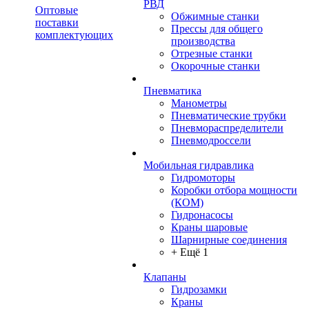
РВД
Оптовые
Обжимные станки
поставки
Прессы для общего
комплектующих
производства
Отрезные станки
Окорочные станки
Пневматика
Манометры
Пневматические трубки
Пневмораспределители
Пневмодроссели
Мобильная гидравлика
Гидромоторы
Коробки отбора мощности
(КОМ)
Гидронасосы
Краны шаровые
Шарнирные соединения
+ Ещё 1
Клапаны
Гидрозамки
Краны