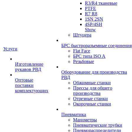
R3/R4 тканевые
PTFE
R7 R8
1SN 2SN
4SP/4SH
Show
Штуцера
БРС быстроразъемные соединения
Услуги
Flat Face
БРС типа ISO A
Резьбовые
Изготовление
рукавов РВД
Оборудование для производства
РВД
Оптовые
Обжимные станки
поставки
Прессы для общего
комплектующих
производства
Отрезные станки
Окорочные станки
Пневматика
Манометры
Пневматические трубки
Пневмораспределители