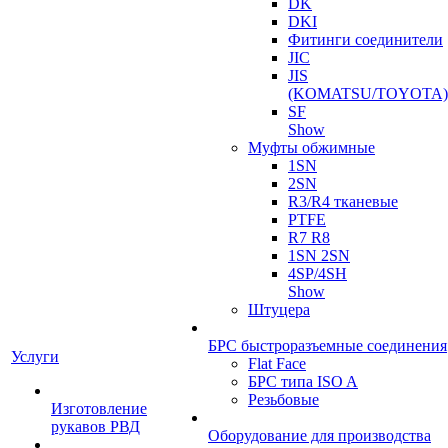
DK
DKI
Фитинги соединители
JIC
JIS
(KOMATSU/TOYOTA)
SF
Show
Муфты обжимные
1SN
2SN
R3/R4 тканевые
PTFE
R7 R8
1SN 2SN
4SP/4SH
Show
Штуцера
БРС быстроразъемные соединения
Услуги
Flat Face
БРС типа ISO A
Резьбовые
Изготовление
рукавов РВД
Оборудование для производства