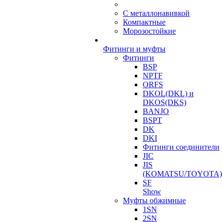
С металлонавивкой
Компактные
Морозостойкие
Фитинги и муфты
Фитинги
BSP
NPTF
ORFS
DKOL(DKL) и
DKOS(DKS)
BANJO
BSPT
DK
DKI
Фитинги соединители
JIC
JIS
(KOMATSU/TOYOTA)
SF
Show
Муфты обжимные
1SN
2SN