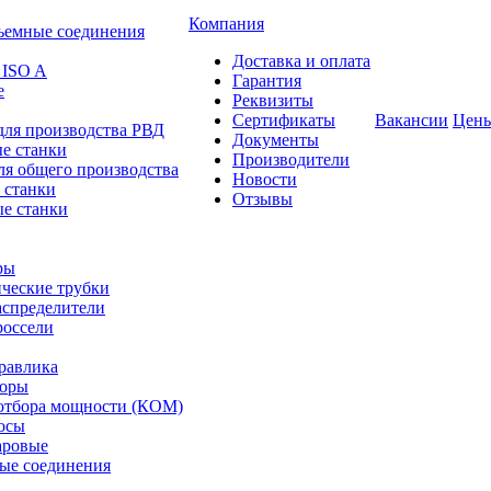
Компания
ъемные соединения
Доставка и оплата
 ISO A
Гарантия
е
Реквизиты
Сертификаты
Вакансии
Цен
для производства РВД
Документы
е станки
Производители
ля общего производства
Новости
 станки
Отзывы
е станки
ры
ческие трубки
спределители
оссели
равлика
торы
отбора мощности (КОМ)
осы
аровые
ые соединения