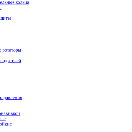
ельные кольца
а
ащиты
е ротаторы
зводителей
о давления
онавивкой
ные
ойкие