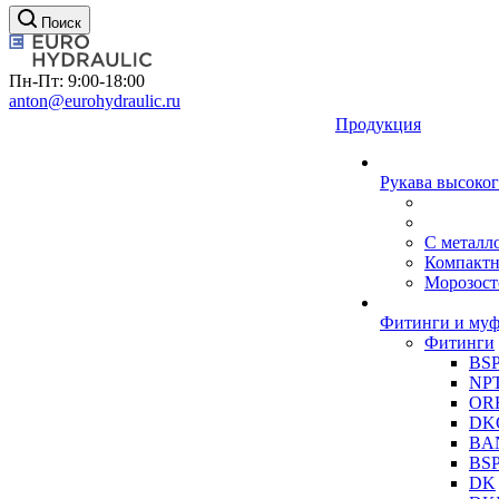
Поиск
Пн-Пт: 9:00-18:00
anton@eurohydraulic.ru
Продукция
Рукава высоког
С металл
Компакт
Морозост
Фитинги и му
Фитинги
BS
NP
OR
DK
BA
BS
DK