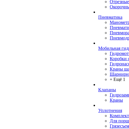
Отрезные
Окорочны
Пневматика
Маномет
Пневмати
Пневмора
Пневмодр
Мобильная гид
Гидромо
Коробки 
Гидронас
Краны ш
Шарнирн
+ Ещё 1
Клапаны
Гидрозам
Краны
Уплотнения
Комплек
Для порш
Грязесъе