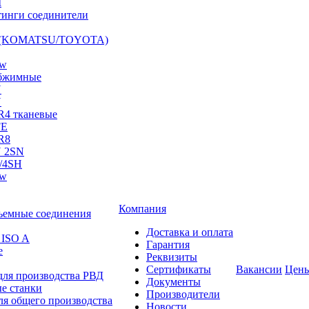
I
инги соединители
S (KOMATSU/TOYOTA)
ow
бжимные
N
N
R4 тканевые
FE
R8
 2SN
/4SH
ow
Компания
ъемные соединения
Доставка и оплата
 ISO A
Гарантия
е
Реквизиты
Сертификаты
Вакансии
Цен
для производства РВД
Документы
е станки
Производители
ля общего производства
Новости