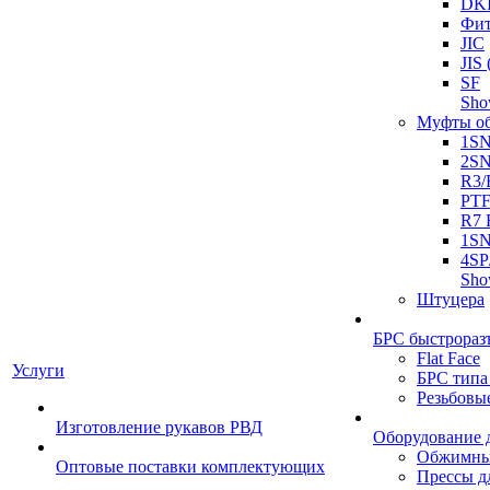
DK
Фит
JIC
JI
SF
Sh
Муфты о
1S
2S
R3/
PT
R7 
1SN
4SP
Sh
Штуцера
БРС быстрораз
Flat Face
Услуги
БРС типа
Резьбовы
Изготовление рукавов РВД
Оборудование 
Обжимны
Оптовые поставки комплектующих
Прессы д