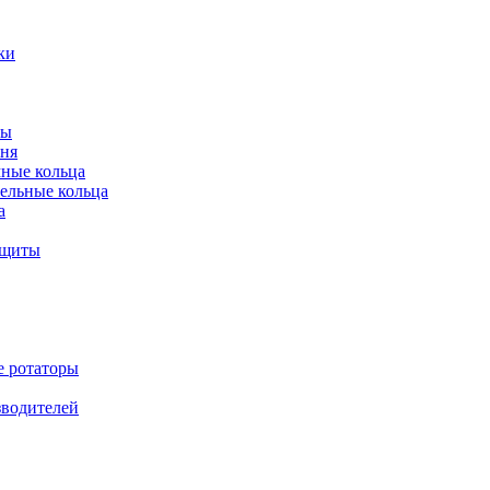
ки
ты
ня
мные кольца
ельные кольца
а
ащиты
е ротаторы
зводителей