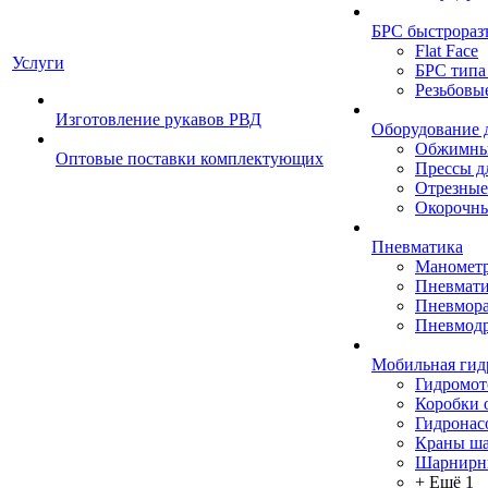
БРС быстрораз
Flat Face
Услуги
БРС типа
Резьбовы
Изготовление рукавов РВД
Оборудование 
Обжимны
Оптовые поставки комплектующих
Прессы д
Отрезные
Окорочны
Пневматика
Маномет
Пневмати
Пневмора
Пневмодр
Мобильная гид
Гидромо
Коробки 
Гидронас
Краны ш
Шарнирн
+ Ещё 1