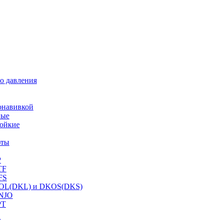
о давления
онавивкой
ные
ойкие
фты
P
TF
FS
OL(DKL) и DKOS(DKS)
NJO
PT