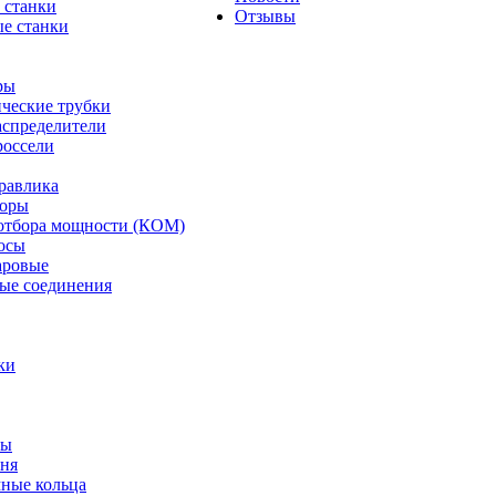
 станки
Отзывы
е станки
ры
ческие трубки
спределители
оссели
равлика
торы
отбора мощности (КОМ)
осы
аровые
ые соединения
ки
ты
ня
мные кольца