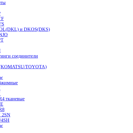
фты
P
TF
FS
OL(DKL) и DKOS(DKS)
NJO
PT
I
инги соединители
S (KOMATSU/TOYOTA)
ow
бжимные
N
N
R4 тканевые
FE
R8
 2SN
/4SH
ow