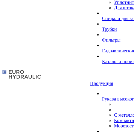
Уплотнит
Для шток
Спирали для з
Трубки
Фильтры
Гидравлически
Каталоги прои
Продукция
Рукава высоког
С металл
Компакт
Морозост