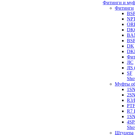
Фитинги и му
Фитинги
BS
NP
OR
DK
BA
BS
DK
DK
Фит
JIC
JI
SF
Sh
Муфты о
1S
2S
R3/
PT
R7 
1SN
4SP
Sh
Штуцера