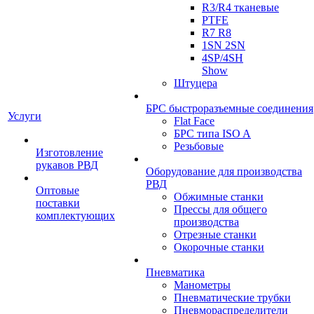
R3/R4 тканевые
PTFE
R7 R8
1SN 2SN
4SP/4SH
Show
Штуцера
БРС быстроразъемные соединения
Услуги
Flat Face
БРС типа ISO A
Резьбовые
Изготовление
рукавов РВД
Оборудование для производства
РВД
Оптовые
Обжимные станки
поставки
Прессы для общего
комплектующих
производства
Отрезные станки
Окорочные станки
Пневматика
Манометры
Пневматические трубки
Пневмораспределители