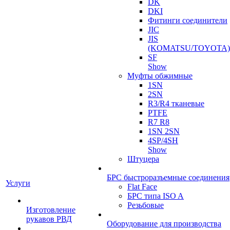
DK
DKI
Фитинги соединители
JIC
JIS
(KOMATSU/TOYOTA)
SF
Show
Муфты обжимные
1SN
2SN
R3/R4 тканевые
PTFE
R7 R8
1SN 2SN
4SP/4SH
Show
Штуцера
БРС быстроразъемные соединения
Услуги
Flat Face
БРС типа ISO A
Резьбовые
Изготовление
рукавов РВД
Оборудование для производства