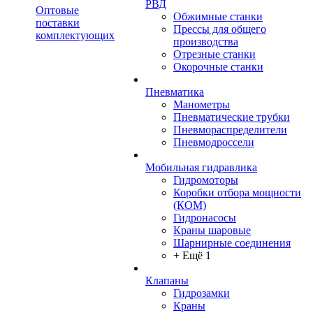
РВД
Оптовые
Обжимные станки
поставки
Прессы для общего
комплектующих
производства
Отрезные станки
Окорочные станки
Пневматика
Манометры
Пневматические трубки
Пневмораспределители
Пневмодроссели
Мобильная гидравлика
Гидромоторы
Коробки отбора мощности
(КОМ)
Гидронасосы
Краны шаровые
Шарнирные соединения
+ Ещё 1
Клапаны
Гидрозамки
Краны