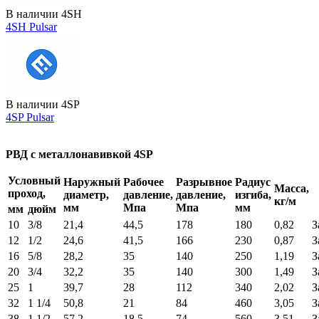
В наличии
4SH
4SH Pulsar
В наличии
4SP
4SP Pulsar
РВД с металлонавивкой 4SP
Условный
Наружный
Рабочее
Разрывное
Радиус
Масса,
проход,
диаметр,
давление,
давление,
изгиба,
кг/м
мм
Мпа
Мпа
мм
мм
дюйм
10
3/8
21,4
44,5
178
180
0,82
З
12
1/2
24,6
41,5
166
230
0,87
З
16
5/8
28,2
35
140
250
1,19
З
20
3/4
32,2
35
140
300
1,49
З
25
1
39,7
28
112
340
2,02
З
32
1 1/4
50,8
21
84
460
3,05
З
38
1 1/2
57,2
18,5
74
560
3,51
З