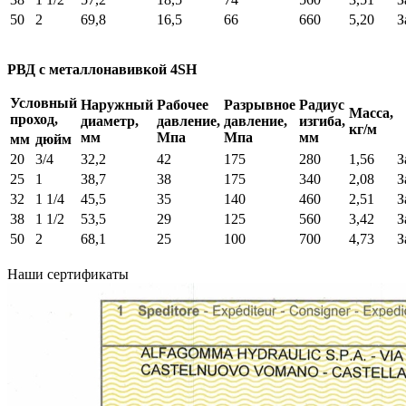
50
2
69,8
16,5
66
660
5,20
З
РВД с металлонавивкой 4SH
Условный
Наружный
Рабочее
Разрывное
Радиус
Масса,
проход,
диаметр,
давление,
давление,
изгиба,
кг/м
мм
Мпа
Мпа
мм
мм
дюйм
20
3/4
32,2
42
175
280
1,56
З
25
1
38,7
38
175
340
2,08
З
32
1 1/4
45,5
35
140
460
2,51
З
38
1 1/2
53,5
29
125
560
3,42
З
50
2
68,1
25
100
700
4,73
З
Наши сертификаты