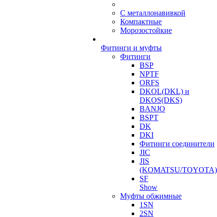
С металлонавивкой
Компактные
Морозостойкие
Фитинги и муфты
Фитинги
BSP
NPTF
ORFS
DKOL(DKL) и
DKOS(DKS)
BANJO
BSPT
DK
DKI
Фитинги соединители
JIC
JIS
(KOMATSU/TOYOTA)
SF
Show
Муфты обжимные
1SN
2SN