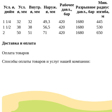
Мин.
Рабочее
Усл. ø,
Усл.
Внутр.
Наруж.
Разрывное
радиус
давл.,
дюйм
ø, мм
ø, мм
ø, мм
давл., бар
изгиба,
бар
м
1 1/4
32
32
49,3
420
1680
445
1 1/2
38
38
56,5
420
1680
530
2
50
51
71
420
1680
650
Доставка и оплата
Оплата товаров
Способы оплаты товаров и услуг нашей компании: