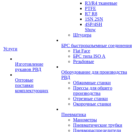
R3/R4 тканевые
PTFE
R7 R8
1SN 2SN
4SP/4SH
Show
Штуцера
БРС быстроразъемные соединения
Услуги
Flat Face
БРС типа ISO A
Резьбовые
Изготовление
рукавов РВД
Оборудование для производства
РВД
Оптовые
Обжимные станки
поставки
Прессы для общего
комплектующих
производства
Отрезные станки
Окорочные станки
Пневматика
Манометры
Пневматические трубки
Пневмораспределители