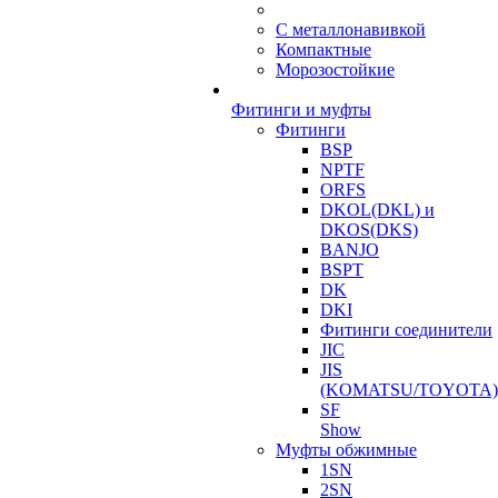
С металлонавивкой
Компактные
Морозостойкие
Фитинги и муфты
Фитинги
BSP
NPTF
ORFS
DKOL(DKL) и
DKOS(DKS)
BANJO
BSPT
DK
DKI
Фитинги соединители
JIC
JIS
(KOMATSU/TOYOTA)
SF
Show
Муфты обжимные
1SN
2SN