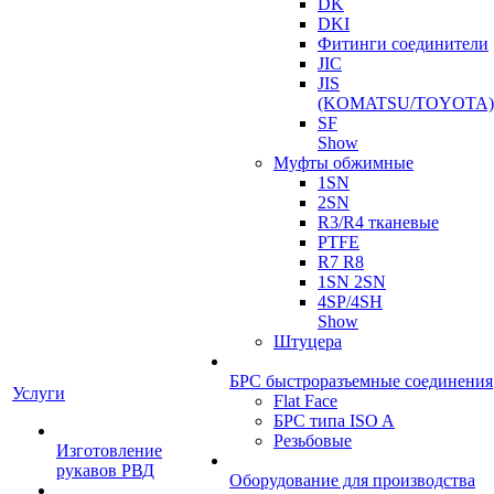
DK
DKI
Фитинги соединители
JIC
JIS
(KOMATSU/TOYOTA)
SF
Show
Муфты обжимные
1SN
2SN
R3/R4 тканевые
PTFE
R7 R8
1SN 2SN
4SP/4SH
Show
Штуцера
БРС быстроразъемные соединения
Услуги
Flat Face
БРС типа ISO A
Резьбовые
Изготовление
рукавов РВД
Оборудование для производства