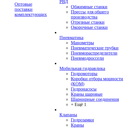
РВД
Оптовые
Обжимные станки
поставки
Прессы для общего
комплектующих
производства
Отрезные станки
Окорочные станки
Пневматика
Манометры
Пневматические трубки
Пневмораспределители
Пневмодроссели
Мобильная гидравлика
Гидромоторы
Коробки отбора мощности
(КОМ)
Гидронасосы
Краны шаровые
Шарнирные соединения
+ Ещё 1
Клапаны
Гидрозамки
Краны