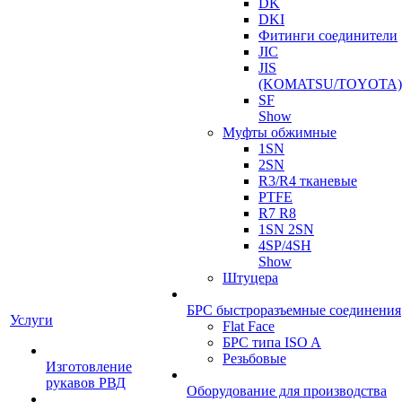
DK
DKI
Фитинги соединители
JIC
JIS
(KOMATSU/TOYOTA)
SF
Show
Муфты обжимные
1SN
2SN
R3/R4 тканевые
PTFE
R7 R8
1SN 2SN
4SP/4SH
Show
Штуцера
БРС быстроразъемные соединения
Услуги
Flat Face
БРС типа ISO A
Резьбовые
Изготовление
рукавов РВД
Оборудование для производства