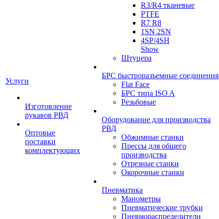
R3/R4 тканевые
PTFE
R7 R8
1SN 2SN
4SP/4SH
Show
Штуцера
БРС быстроразъемные соединения
Услуги
Flat Face
БРС типа ISO A
Резьбовые
Изготовление
рукавов РВД
Оборудование для производства
РВД
Оптовые
Обжимные станки
поставки
Прессы для общего
комплектующих
производства
Отрезные станки
Окорочные станки
Пневматика
Манометры
Пневматические трубки
Пневмораспределители