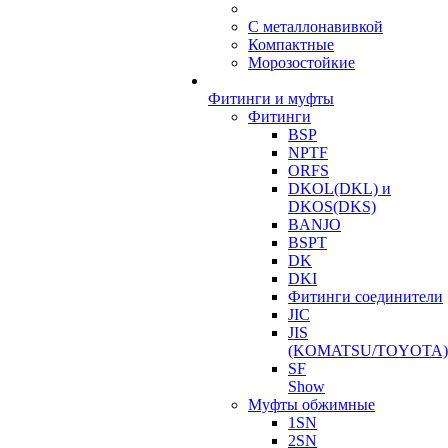
С металлонавивкой
Компактные
Морозостойкие
Фитинги и муфты
Фитинги
BSP
NPTF
ORFS
DKOL(DKL) и
DKOS(DKS)
BANJO
BSPT
DK
DKI
Фитинги соединители
JIC
JIS
(KOMATSU/TOYOTA)
SF
Show
Муфты обжимные
1SN
2SN