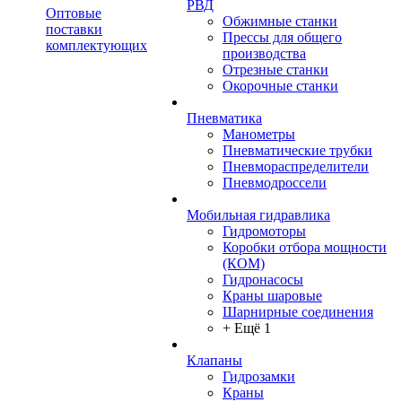
РВД
Оптовые
Обжимные станки
поставки
Прессы для общего
комплектующих
производства
Отрезные станки
Окорочные станки
Пневматика
Манометры
Пневматические трубки
Пневмораспределители
Пневмодроссели
Мобильная гидравлика
Гидромоторы
Коробки отбора мощности
(КОМ)
Гидронасосы
Краны шаровые
Шарнирные соединения
+ Ещё 1
Клапаны
Гидрозамки
Краны