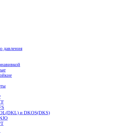
о давления
онавивкой
ные
ойкие
фты
P
TF
FS
OL(DKL) и DKOS(DKS)
NJO
PT