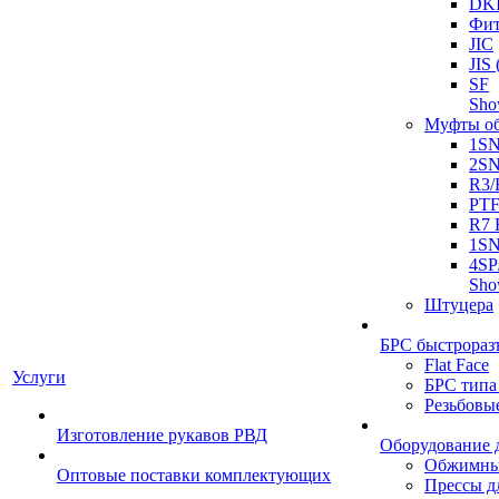
DK
Фит
JIC
JI
SF
Sh
Муфты о
1S
2S
R3/
PT
R7 
1SN
4SP
Sh
Штуцера
БРС быстрораз
Flat Face
Услуги
БРС типа
Резьбовы
Изготовление рукавов РВД
Оборудование 
Обжимны
Оптовые поставки комплектующих
Прессы д