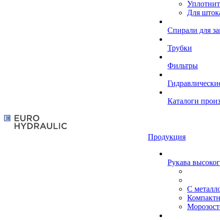
Уплотнит
Для шток
Спирали для з
Трубки
Фильтры
Гидравлически
Каталоги прои
Продукция
Рукава высоког
С металл
Компакт
Морозост