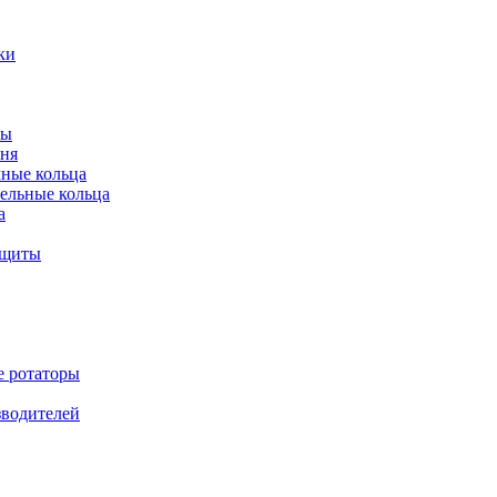
ки
ты
ня
мные кольца
ельные кольца
а
ащиты
е ротаторы
зводителей