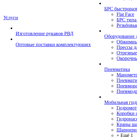
БРС быстрораз
Flat Face
Услуги
БРС типа
Резьбовы
Изготовление рукавов РВД
Оборудование 
Обжимны
Оптовые поставки комплектующих
Прессы д
Отрезные
Окорочны
Пневматика
Маномет
Пневмати
Пневмора
Пневмодр
Мобильная гид
Гидромо
Коробки 
Гидронас
Краны ш
Шарнирн
+ Ещё 1