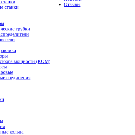
 станки
Отзывы
е станки
ры
ческие трубки
спределители
оссели
равлика
торы
отбора мощности (КОМ)
осы
аровые
ые соединения
ки
ты
ня
мные кольца