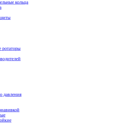
ельные кольца
а
ащиты
е ротаторы
зводителей
о давления
онавивкой
ные
ойкие