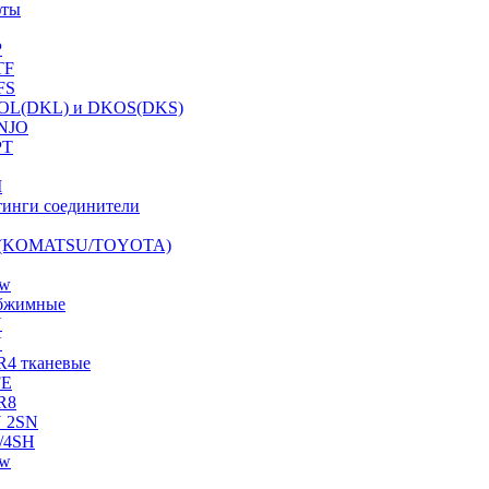
фты
P
TF
FS
OL(DKL) и DKOS(DKS)
NJO
PT
I
инги соединители
S (KOMATSU/TOYOTA)
ow
бжимные
N
N
R4 тканевые
FE
R8
 2SN
/4SH
ow