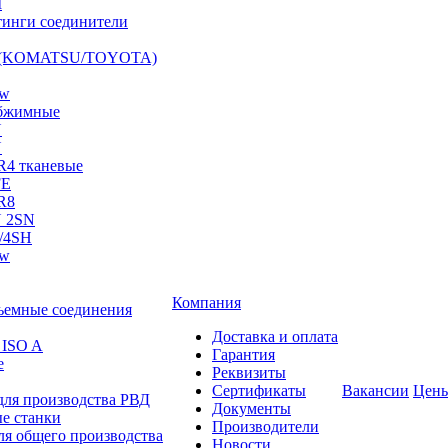
I
инги соединители
S (KOMATSU/TOYOTA)
ow
бжимные
N
N
R4 тканевые
FE
R8
 2SN
/4SH
ow
Компания
ъемные соединения
Доставка и оплата
 ISO A
Гарантия
е
Реквизиты
Сертификаты
Вакансии
Цен
для производства РВД
Документы
е станки
Производители
ля общего производства
Новости