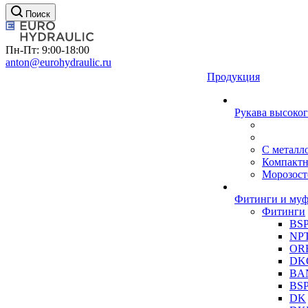
Поиск
Пн-Пт: 9:00-18:00
anton@eurohydraulic.ru
Продукция
Рукава высоког
С металл
Компакт
Морозост
Фитинги и му
Фитинги
BS
NP
OR
DK
BA
BS
DK