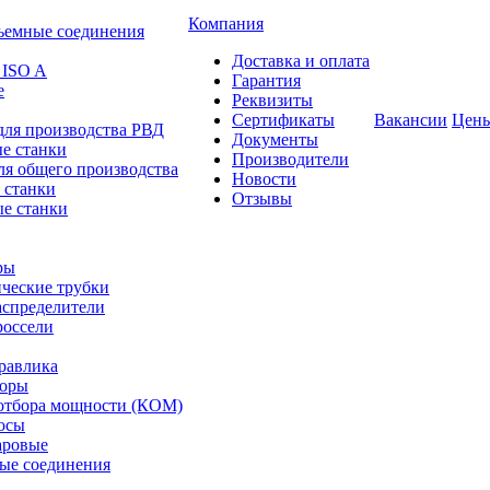
Компания
ъемные соединения
Доставка и оплата
 ISO A
Гарантия
е
Реквизиты
Сертификаты
Вакансии
Цен
для производства РВД
Документы
е станки
Производители
ля общего производства
Новости
 станки
Отзывы
е станки
ры
ческие трубки
спределители
оссели
равлика
торы
отбора мощности (КОМ)
осы
аровые
ые соединения