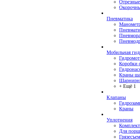
Отрезные
Окорочны
Пневматика
Маномет
Пневмати
Пневмора
Пневмодр
Мобильная гид
Гидромо
Коробки 
Гидронас
Краны ш
Шарнирн
+ Ещё 1
Клапаны
Гидрозам
Краны
Уплотнения
Комплек
Для порш
Грязесъе