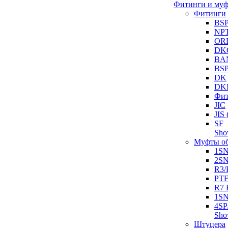
Фитинги и му
Фитинги
BS
NP
OR
DK
BA
BS
DK
DK
Фит
JIC
JI
SF
Sh
Муфты о
1S
2S
R3/
PT
R7 
1SN
4SP
Sh
Штуцера