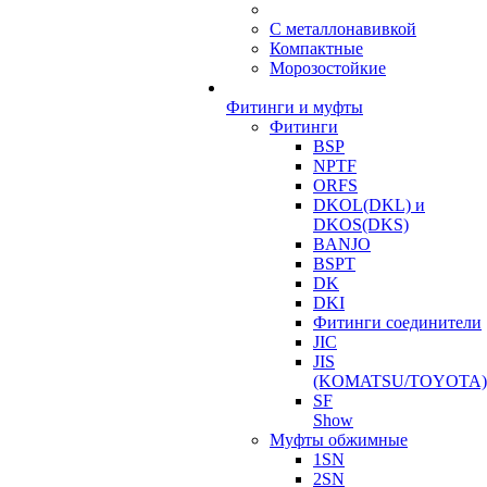
С металлонавивкой
Компактные
Морозостойкие
Фитинги и муфты
Фитинги
BSP
NPTF
ORFS
DKOL(DKL) и
DKOS(DKS)
BANJO
BSPT
DK
DKI
Фитинги соединители
JIC
JIS
(KOMATSU/TOYOTA)
SF
Show
Муфты обжимные
1SN
2SN