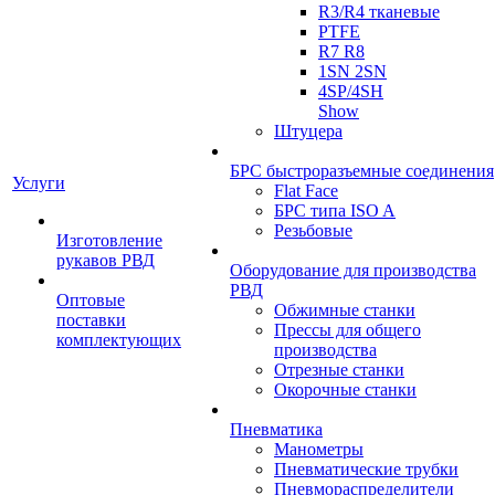
R3/R4 тканевые
PTFE
R7 R8
1SN 2SN
4SP/4SH
Show
Штуцера
БРС быстроразъемные соединения
Услуги
Flat Face
БРС типа ISO A
Резьбовые
Изготовление
рукавов РВД
Оборудование для производства
РВД
Оптовые
Обжимные станки
поставки
Прессы для общего
комплектующих
производства
Отрезные станки
Окорочные станки
Пневматика
Манометры
Пневматические трубки
Пневмораспределители