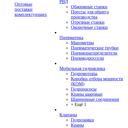
РВД
Оптовые
Обжимные станки
поставки
Прессы для общего
комплектующих
производства
Отрезные станки
Окорочные станки
Пневматика
Манометры
Пневматические трубки
Пневмораспределители
Пневмодроссели
Мобильная гидравлика
Гидромоторы
Коробки отбора мощности
(КОМ)
Гидронасосы
Краны шаровые
Шарнирные соединения
+ Ещё 1
Клапаны
Гидрозамки
Краны