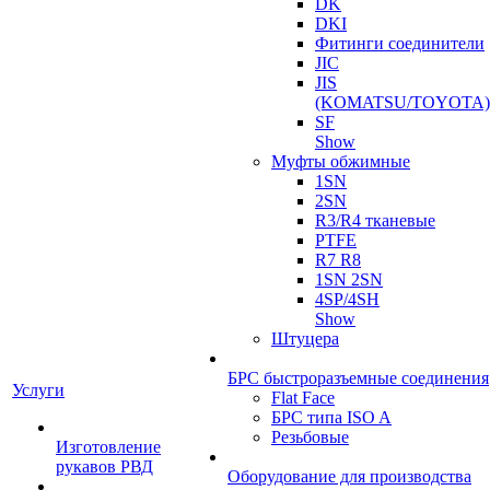
DK
DKI
Фитинги соединители
JIC
JIS
(KOMATSU/TOYOTA)
SF
Show
Муфты обжимные
1SN
2SN
R3/R4 тканевые
PTFE
R7 R8
1SN 2SN
4SP/4SH
Show
Штуцера
БРС быстроразъемные соединения
Услуги
Flat Face
БРС типа ISO A
Резьбовые
Изготовление
рукавов РВД
Оборудование для производства