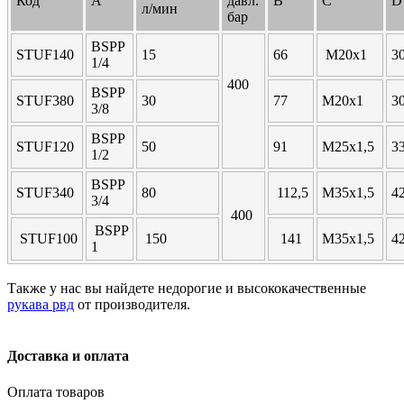
Код
A
давл.
B
C
D
л/мин
бар
BSPP
STUF140
15
66
M20x1
3
1/4
400
BSPP
STUF380
30
77
M20x1
3
3/8
BSPP
STUF120
50
91
M25x1,5
3
1/2
BSPP
STUF340
80
112,5
M35x1,5
4
3/4
400
BSPP
STUF100
150
141
M35x1,5
4
1
Также у нас вы найдете недорогие и высококачественные
рукава рвд
от производителя.
Доставка и оплата
Оплата товаров