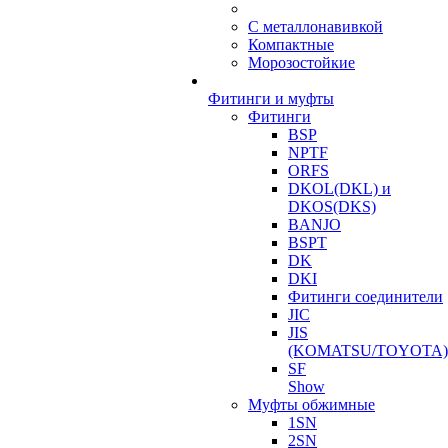
С металлонавивкой
Компактные
Морозостойкие
Фитинги и муфты
Фитинги
BSP
NPTF
ORFS
DKOL(DKL) и
DKOS(DKS)
BANJO
BSPT
DK
DKI
Фитинги соединители
JIC
JIS
(KOMATSU/TOYOTA)
SF
Show
Муфты обжимные
1SN
2SN