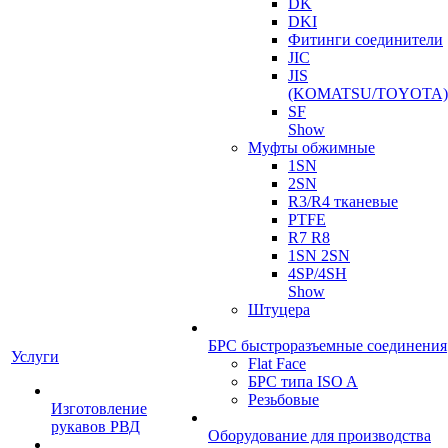
DK
DKI
Фитинги соединители
JIC
JIS
(KOMATSU/TOYOTA)
SF
Show
Муфты обжимные
1SN
2SN
R3/R4 тканевые
PTFE
R7 R8
1SN 2SN
4SP/4SH
Show
Штуцера
БРС быстроразъемные соединения
Услуги
Flat Face
БРС типа ISO A
Резьбовые
Изготовление
рукавов РВД
Оборудование для производства