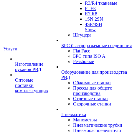
R3/R4 тканевые
PTFE
R7 R8
1SN 2SN
4SP/4SH
Show
Штуцера
БРС быстроразъемные соединения
Услуги
Flat Face
БРС типа ISO A
Резьбовые
Изготовление
рукавов РВД
Оборудование для производства
РВД
Оптовые
Обжимные станки
поставки
Прессы для общего
комплектующих
производства
Отрезные станки
Окорочные станки
Пневматика
Манометры
Пневматические трубки
Пневмораспределители