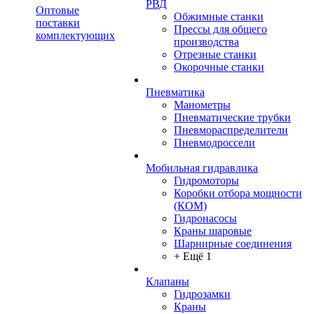
РВД
Оптовые
Обжимные станки
поставки
Прессы для общего
комплектующих
производства
Отрезные станки
Окорочные станки
Пневматика
Манометры
Пневматические трубки
Пневмораспределители
Пневмодроссели
Мобильная гидравлика
Гидромоторы
Коробки отбора мощности
(КОМ)
Гидронасосы
Краны шаровые
Шарнирные соединения
+ Ещё 1
Клапаны
Гидрозамки
Краны