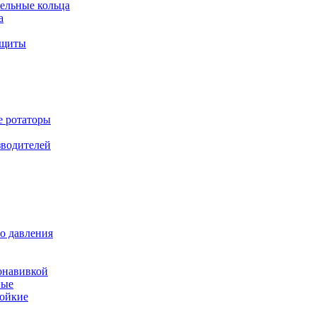
ельные кольца
а
ащиты
е ротаторы
зводителей
о давления
онавивкой
ные
ойкие