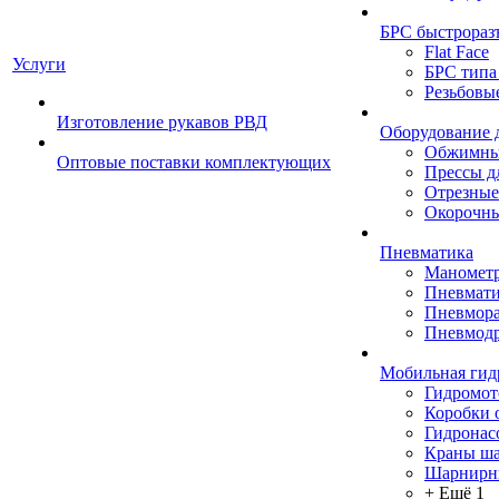
БРС быстрораз
Flat Face
Услуги
БРС типа
Резьбовы
Изготовление рукавов РВД
Оборудование 
Обжимны
Оптовые поставки комплектующих
Прессы д
Отрезные
Окорочны
Пневматика
Маномет
Пневмати
Пневмора
Пневмодр
Мобильная гид
Гидромо
Коробки 
Гидронас
Краны ш
Шарнирн
+ Ещё 1