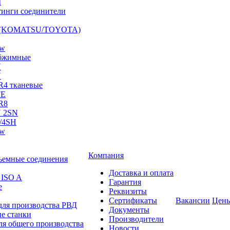
I
инги соединители
S (KOMATSU/TOYOTA)
ow
бжимные
N
N
R4 тканевые
FE
R8
 2SN
/4SH
ow
Компания
ъемные соединения
Доставка и оплата
 ISO A
Гарантия
е
Реквизиты
Сертификаты
Вакансии
Цен
для производства РВД
Документы
е станки
Производители
ля общего производства
Новости