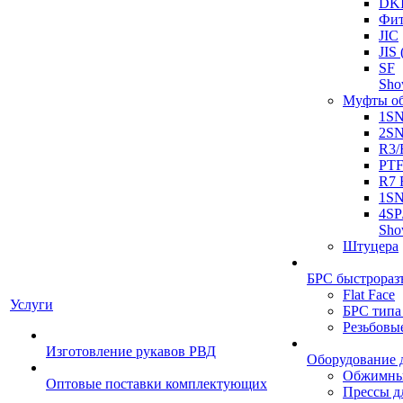
DK
Фит
JIC
JI
SF
Sh
Муфты о
1S
2S
R3/
PT
R7 
1SN
4SP
Sh
Штуцера
БРС быстрораз
Flat Face
Услуги
БРС типа
Резьбовы
Изготовление рукавов РВД
Оборудование 
Обжимны
Оптовые поставки комплектующих
Прессы д