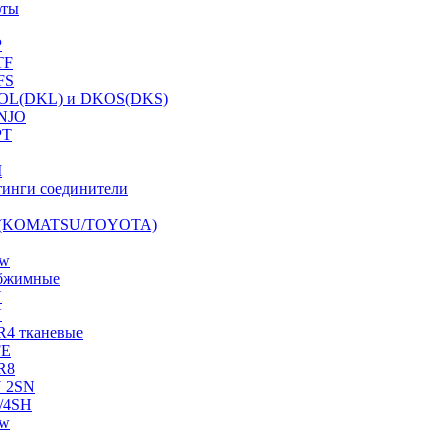
фты
P
TF
FS
OL(DKL) и DKOS(DKS)
NJO
PT
I
инги соединители
S (KOMATSU/TOYOTA)
ow
бжимные
N
N
R4 тканевые
FE
R8
 2SN
/4SH
ow