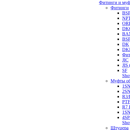
Фитинги и му
Фитинги
BS
NP
OR
DK
BA
BS
DK
DK
Фит
JIC
JI
SF
Sh
Муфты о
1S
2S
R3/
PT
R7 
1SN
4SP
Sh
Штуцера