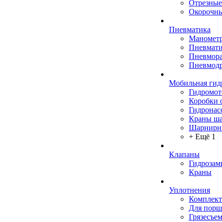
Отрезные
Окорочны
Пневматика
Маномет
Пневмати
Пневмора
Пневмодр
Мобильная гид
Гидромо
Коробки 
Гидронас
Краны ш
Шарнирн
+ Ещё 1
Клапаны
Гидрозам
Краны
Уплотнения
Комплек
Для порш
Грязесъе