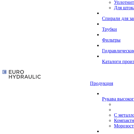
Уплотнит
Для шток
Спирали для з
Трубки
Фильтры
Гидравлически
Каталоги прои
Продукция
Рукава высоког
С металл
Компакт
Морозост