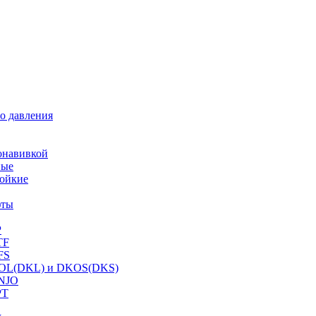
о давления
онавивкой
ные
ойкие
фты
P
TF
FS
OL(DKL) и DKOS(DKS)
NJO
PT