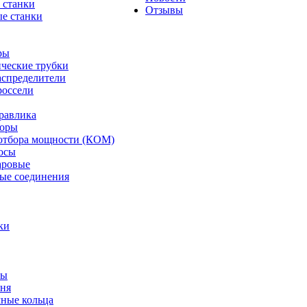
 станки
Отзывы
е станки
ры
ческие трубки
спределители
оссели
равлика
торы
отбора мощности (КОМ)
осы
аровые
ые соединения
ки
ты
ня
мные кольца