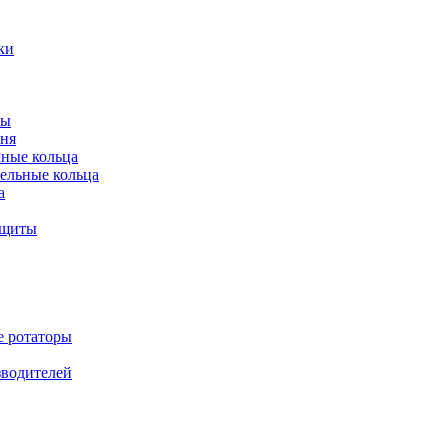
ки
ты
ня
мные кольца
ельные кольца
а
ащиты
е ротаторы
зводителей