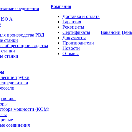
Компания
ъемные соединения
Доставка и оплата
 ISO A
Гарантия
е
Реквизиты
Сертификаты
Вакансии
Цен
для производства РВД
Документы
е станки
Производители
ля общего производства
Новости
 станки
Отзывы
е станки
ры
ческие трубки
спределители
оссели
равлика
торы
отбора мощности (КОМ)
осы
аровые
ые соединения