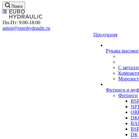
Поиск
Пн-Пт: 9:00-18:00
anton@eurohydraulic.ru
Продукция
Рукава высоког
С металл
Компакт
Морозост
Фитинги и му
Фитинги
BS
NP
OR
DK
BA
BS
DK