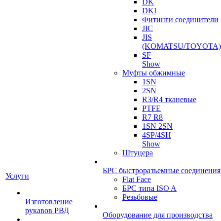
DK
DKI
Фитинги соединители
JIC
JIS
(KOMATSU/TOYOTA)
SF
Show
Муфты обжимные
1SN
2SN
R3/R4 тканевые
PTFE
R7 R8
1SN 2SN
4SP/4SH
Show
Штуцера
БРС быстроразъемные соединения
Услуги
Flat Face
БРС типа ISO A
Резьбовые
Изготовление
рукавов РВД
Оборудование для производства