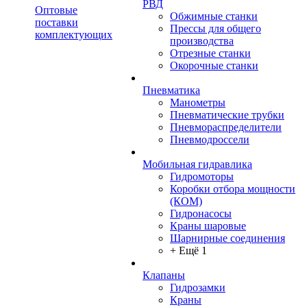
РВД
Оптовые
Обжимные станки
поставки
Прессы для общего
комплектующих
производства
Отрезные станки
Окорочные станки
Пневматика
Манометры
Пневматические трубки
Пневмораспределители
Пневмодроссели
Мобильная гидравлика
Гидромоторы
Коробки отбора мощности
(КОМ)
Гидронасосы
Краны шаровые
Шарнирные соединения
+ Ещё 1
Клапаны
Гидрозамки
Краны