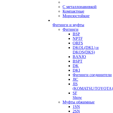
С металлонавивкой
Компактные
Морозостойкие
Фитинги и муфты
Фитинги
BSP
NPTF
ORFS
DKOL(DKL) и
DKOS(DKS)
BANJO
BSPT
DK
DKI
Фитинги соединители
JIC
JIS
(KOMATSU/TOYOTA)
SF
Show
Муфты обжимные
1SN
2SN