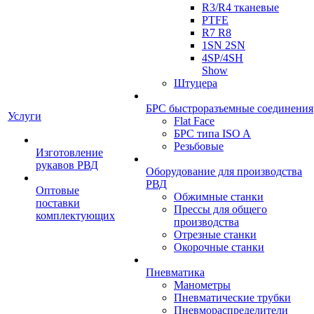
R3/R4 тканевые
PTFE
R7 R8
1SN 2SN
4SP/4SH
Show
Штуцера
БРС быстроразъемные соединения
Услуги
Flat Face
БРС типа ISO A
Резьбовые
Изготовление
рукавов РВД
Оборудование для производства
РВД
Оптовые
Обжимные станки
поставки
Прессы для общего
комплектующих
производства
Отрезные станки
Окорочные станки
Пневматика
Манометры
Пневматические трубки
Пневмораспределители