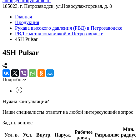
anton@eurohydraulic.ru
185023, г. Петрозаводск, ул.Новосулажгорская, д. 8
Главная
Продукция
Рукава высокого давления (РВД) в Петрозаводске
РВД с металлонавивкой в Петрозаводске
4SH Pulsar
4SH Pulsar
Подробнее
Нужна консультация?
Наши специалисты ответят на любой интересующий вопрос
Задать вопрос
Мин.
Рабочее
Усл. ø,
Усл.
Внутр.
Наруж.
Разрывное
радиус
давл.,