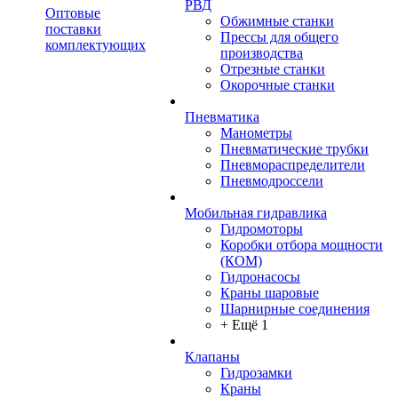
РВД
Оптовые
Обжимные станки
поставки
Прессы для общего
комплектующих
производства
Отрезные станки
Окорочные станки
Пневматика
Манометры
Пневматические трубки
Пневмораспределители
Пневмодроссели
Мобильная гидравлика
Гидромоторы
Коробки отбора мощности
(КОМ)
Гидронасосы
Краны шаровые
Шарнирные соединения
+ Ещё 1
Клапаны
Гидрозамки
Краны