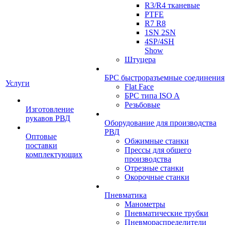
R3/R4 тканевые
PTFE
R7 R8
1SN 2SN
4SP/4SH
Show
Штуцера
БРС быстроразъемные соединения
Услуги
Flat Face
БРС типа ISO A
Резьбовые
Изготовление
рукавов РВД
Оборудование для производства
РВД
Оптовые
Обжимные станки
поставки
Прессы для общего
комплектующих
производства
Отрезные станки
Окорочные станки
Пневматика
Манометры
Пневматические трубки
Пневмораспределители