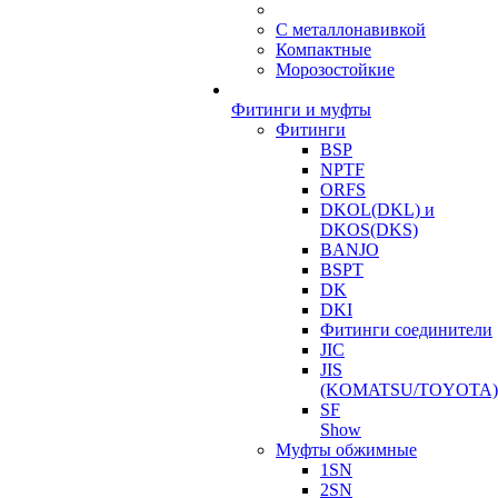
С металлонавивкой
Компактные
Морозостойкие
Фитинги и муфты
Фитинги
BSP
NPTF
ORFS
DKOL(DKL) и
DKOS(DKS)
BANJO
BSPT
DK
DKI
Фитинги соединители
JIC
JIS
(KOMATSU/TOYOTA)
SF
Show
Муфты обжимные
1SN
2SN