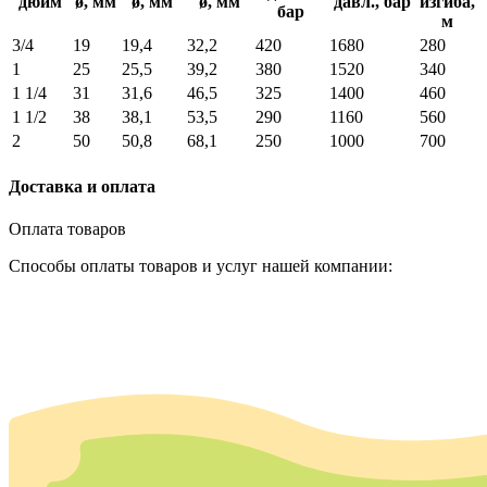
дюйм
ø, мм
ø, мм
ø, мм
давл., бар
изгиба,
бар
м
3/4
19
19,4
32,2
420
1680
280
1
25
25,5
39,2
380
1520
340
1 1/4
31
31,6
46,5
325
1400
460
1 1/2
38
38,1
53,5
290
1160
560
2
50
50,8
68,1
250
1000
700
Доставка и оплата
Оплата товаров
Способы оплаты товаров и услуг нашей компании: