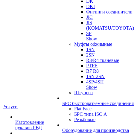
DK
DKI
Фитинги соединители
JIC
JIS
(KOMATSU/TOYOTA)
SF
Show
Муфты обжимные
1SN
2SN
R3/R4 тканевые
PTFE
R7 R8
1SN 2SN
4SP/4SH
Show
Штуцера
БРС быстроразъемные соединения
Услуги
Flat Face
БРС типа ISO A
Резьбовые
Изготовление
рукавов РВД
Оборудование для производства