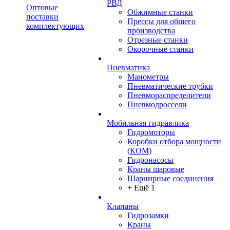
РВД
Оптовые
Обжимные станки
поставки
Прессы для общего
комплектующих
производства
Отрезные станки
Окорочные станки
Пневматика
Манометры
Пневматические трубки
Пневмораспределители
Пневмодроссели
Мобильная гидравлика
Гидромоторы
Коробки отбора мощности
(КОМ)
Гидронасосы
Краны шаровые
Шарнирные соединения
+ Ещё 1
Клапаны
Гидрозамки
Краны