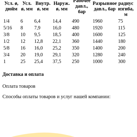
Рабочее
Усл. ø,
Усл.
Внутр.
Наруж.
Разрывное
радиус
давл.,
дюйм
ø, мм
ø, мм
ø, мм
давл., бар
изгиба,
бар
м
1/4
6
6,4
14,4
490
1960
75
5/16
8
7,9
16,0
480
1920
115
3/8
10
9,5
18,5
400
1600
125
1/2
12
12,8
22,1
360
1440
180
5/8
16
16,0
25,2
350
1400
200
3/4
20
19,0
29,1
320
1280
240
1
25
25,4
37,5
250
1000
300
Доставка и оплата
Оплата товаров
Способы оплаты товаров и услуг нашей компании: