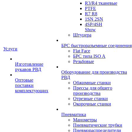
R3/R4 тканевые
PTFE
R7 R8
1SN 2SN
4SP/4SH
Show
Штуцера
БРС быстроразъемные соединения
Услуги
Flat Face
БРС типа ISO A
Резьбовые
Изготовление
рукавов РВД
Оборудование для производства
РВД
Оптовые
Обжимные станки
поставки
Прессы для общего
комплектующих
производства
Отрезные станки
Окорочные станки
Пневматика
Манометры
Пневматические трубки
Пневмораспределители