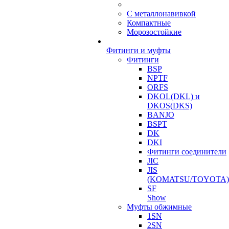
С металлонавивкой
Компактные
Морозостойкие
Фитинги и муфты
Фитинги
BSP
NPTF
ORFS
DKOL(DKL) и
DKOS(DKS)
BANJO
BSPT
DK
DKI
Фитинги соединители
JIC
JIS
(KOMATSU/TOYOTA)
SF
Show
Муфты обжимные
1SN
2SN