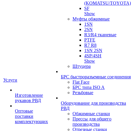
(KOMATSU/TOYOTA)
SF
Show
Муфты обжимные
1SN
2SN
R3/R4 тканевые
PTFE
R7 R8
1SN 2SN
4SP/4SH
Show
Штуцера
БРС быстроразъемные соединения
Услуги
Flat Face
БРС типа ISO A
Резьбовые
Изготовление
рукавов РВД
Оборудование для производства
РВД
Оптовые
Обжимные станки
поставки
Прессы для общего
комплектующих
производства
Отрезные станки