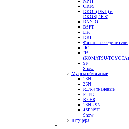
NPTF
ORFS
DKOL(DKL) и
DKOS(DKS)
BANJO
BSPT
DK
DKI
Фитинги соединители
JIC
JIS
(KOMATSU/TOYOTA)
SF
Show
Муфты обжимные
1SN
2SN
R3/R4 тканевые
PTFE
R7 R8
1SN 2SN
4SP/4SH
Show
Штуцера