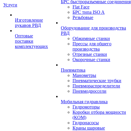
БРС быстроразъемные соединения
Услуги
Flat Face
БРС типа ISO A
Резьбовые
Изготовление
рукавов РВД
Оборудование для производства
РВД
Оптовые
Обжимные станки
поставки
Прессы для общего
комплектующих
производства
Отрезные станки
Окорочные станки
Пневматика
Манометры
Пневматические трубки
Пневмораспределители
Пневмодроссели
Мобильная гидравлика
Гидромоторы
Коробки отбора мощности
(КОМ)
Гидронасосы
Краны шаровые