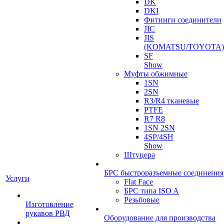
DK
DKI
Фитинги соединители
JIC
JIS
(KOMATSU/TOYOTA)
SF
Show
Муфты обжимные
1SN
2SN
R3/R4 тканевые
PTFE
R7 R8
1SN 2SN
4SP/4SH
Show
Штуцера
БРС быстроразъемные соединения
Услуги
Flat Face
БРС типа ISO A
Резьбовые
Изготовление
рукавов РВД
Оборудование для производства