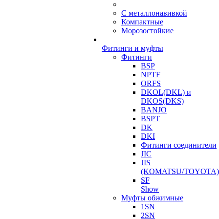
С металлонавивкой
Компактные
Морозостойкие
Фитинги и муфты
Фитинги
BSP
NPTF
ORFS
DKOL(DKL) и
DKOS(DKS)
BANJO
BSPT
DK
DKI
Фитинги соединители
JIC
JIS
(KOMATSU/TOYOTA)
SF
Show
Муфты обжимные
1SN
2SN