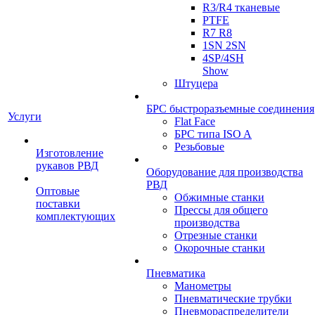
R3/R4 тканевые
PTFE
R7 R8
1SN 2SN
4SP/4SH
Show
Штуцера
БРС быстроразъемные соединения
Услуги
Flat Face
БРС типа ISO A
Резьбовые
Изготовление
рукавов РВД
Оборудование для производства
РВД
Оптовые
Обжимные станки
поставки
Прессы для общего
комплектующих
производства
Отрезные станки
Окорочные станки
Пневматика
Манометры
Пневматические трубки
Пневмораспределители