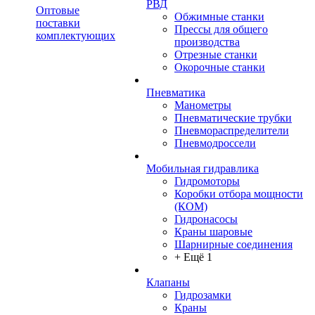
РВД
Оптовые
Обжимные станки
поставки
Прессы для общего
комплектующих
производства
Отрезные станки
Окорочные станки
Пневматика
Манометры
Пневматические трубки
Пневмораспределители
Пневмодроссели
Мобильная гидравлика
Гидромоторы
Коробки отбора мощности
(КОМ)
Гидронасосы
Краны шаровые
Шарнирные соединения
+ Ещё 1
Клапаны
Гидрозамки
Краны