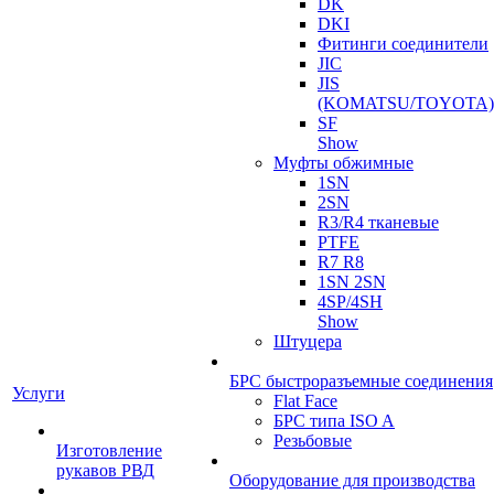
DK
DKI
Фитинги соединители
JIC
JIS
(KOMATSU/TOYOTA)
SF
Show
Муфты обжимные
1SN
2SN
R3/R4 тканевые
PTFE
R7 R8
1SN 2SN
4SP/4SH
Show
Штуцера
БРС быстроразъемные соединения
Услуги
Flat Face
БРС типа ISO A
Резьбовые
Изготовление
рукавов РВД
Оборудование для производства