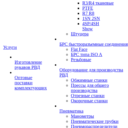
R3/R4 тканевые
PTFE
R7 R8
1SN 2SN
4SP/4SH
Show
Штуцера
БРС быстроразъемные соединения
Услуги
Flat Face
БРС типа ISO A
Резьбовые
Изготовление
рукавов РВД
Оборудование для производства
РВД
Оптовые
Обжимные станки
поставки
Прессы для общего
комплектующих
производства
Отрезные станки
Окорочные станки
Пневматика
Манометры
Пневматические трубки
Пневмораспределители