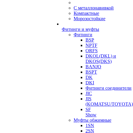
С металлонавивкой
Компактные
Морозостойкие
Фитинги и муфты
Фитинги
BSP
NPTF
ORFS
DKOL(DKL) и
DKOS(DKS)
BANJO
BSPT
DK
DKI
Фитинги соединители
JIC
JIS
(KOMATSU/TOYOTA)
SF
Show
Муфты обжимные
1SN
2SN