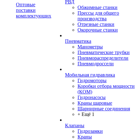
РВД
Оптовые
Обжимные станки
поставки
Прессы для общего
комплектующих
производства
Отрезные станки
Окорочные станки
Пневматика
Манометры
Пневматические трубки
Пневмораспределители
Пневмодроссели
Мобильная гидравлика
Гидромоторы
Коробки отбора мощности
(КОМ)
Гидронасосы
Краны шаровые
Шарнирные соединения
+ Ещё 1
Клапаны
Гидрозамки
Краны