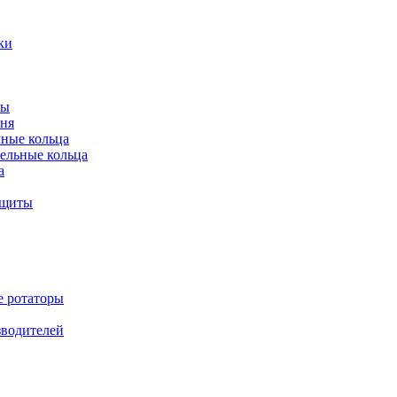
ки
ты
ня
мные кольца
ельные кольца
а
ащиты
е ротаторы
зводителей