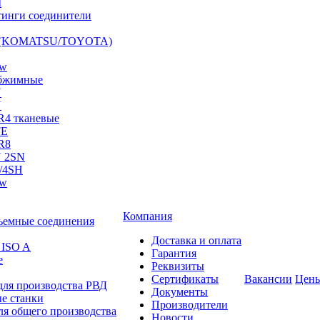
I
инги соединители
S (KOMATSU/TOYOTA)
ow
бжимные
N
N
R4 тканевые
FE
R8
 2SN
/4SH
ow
Компания
ъемные соединения
Доставка и оплата
 ISO A
Гарантия
е
Реквизиты
Сертификаты
Вакансии
Цен
для производства РВД
Документы
е станки
Производители
ля общего производства
Новости