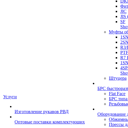
DK
Фит
JIC
JI
SF
Sh
Муфты о
1S
2S
R3/
PT
R7 
1SN
4SP
Sh
Штуцера
БРС быстрораз
Flat Face
Услуги
БРС типа
Резьбовы
Изготовление рукавов РВД
Оборудование 
Обжимны
Оптовые поставки комплектующих
Прессы д