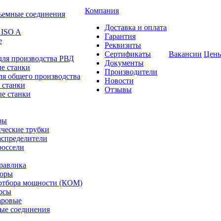
Компания
ъемные соединения
Доставка и оплата
 ISO A
Гарантия
е
Реквизиты
Сертификаты
Вакансии
Цен
для производства РВД
Документы
е станки
Производители
ля общего производства
Новости
 станки
Отзывы
е станки
ры
ческие трубки
спределители
оссели
равлика
торы
отбора мощности (КОМ)
осы
аровые
ые соединения