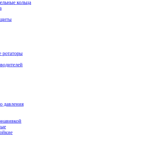
ельные кольца
а
ащиты
е ротаторы
зводителей
о давления
онавивкой
ные
ойкие