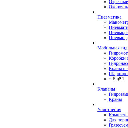
Отрезные
Окорочны
Пневматика
Маномет
Пневмати
Пневмора
Пневмодр
Мобильная гид
Гидромо
Коробки 
Гидронас
Краны ш
Шарнирн
+ Ещё 1
Клапаны
Гидрозам
Краны
Уплотнения
Комплек
Для порш
Грязесъе