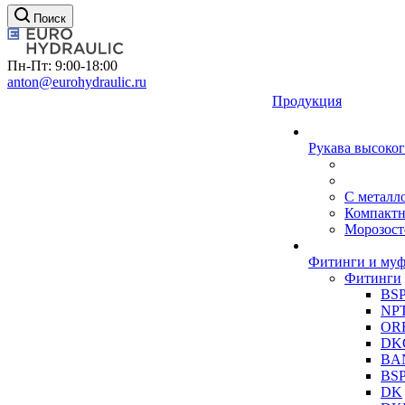
Поиск
Пн-Пт: 9:00-18:00
anton@eurohydraulic.ru
Продукция
Рукава высоког
С металл
Компакт
Морозост
Фитинги и му
Фитинги
BS
NP
OR
DK
BA
BS
DK