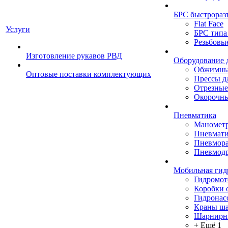
БРС быстрораз
Flat Face
Услуги
БРС типа
Резьбовы
Изготовление рукавов РВД
Оборудование 
Обжимны
Оптовые поставки комплектующих
Прессы д
Отрезные
Окорочны
Пневматика
Маномет
Пневмати
Пневмора
Пневмодр
Мобильная гид
Гидромо
Коробки 
Гидронас
Краны ш
Шарнирн
+ Ещё 1