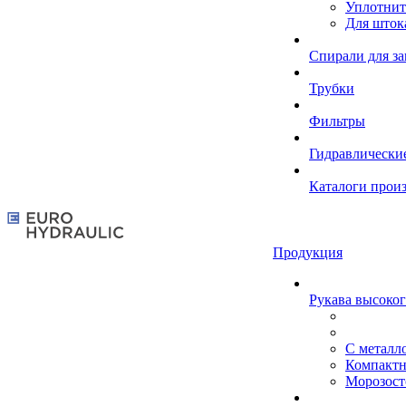
Уплотнит
Для шток
Спирали для з
Трубки
Фильтры
Гидравлически
Каталоги прои
Продукция
Рукава высоког
С металл
Компакт
Морозост