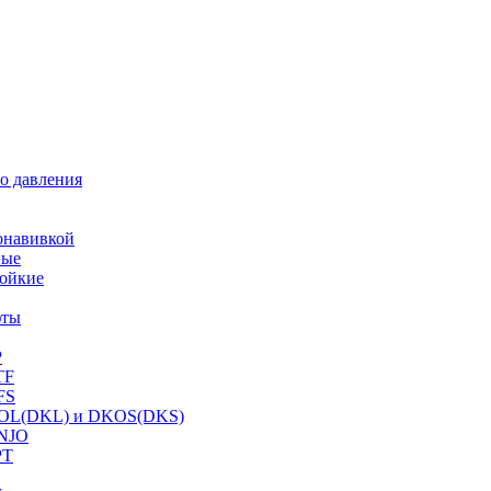
о давления
онавивкой
ные
ойкие
фты
P
TF
FS
OL(DKL) и DKOS(DKS)
NJO
PT