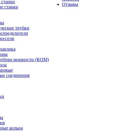
 станки
Отзывы
е станки
ры
ческие трубки
спределители
оссели
равлика
торы
отбора мощности (КОМ)
осы
аровые
ые соединения
ки
ты
ня
мные кольца