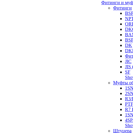
Фитинги и му
Фитинги
BS
NP
OR
DK
BA
BS
DK
DK
Фит
JIC
JI
SF
Sh
Муфты о
1S
2S
R3/
PT
R7 
1SN
4SP
Sh
Штуцера