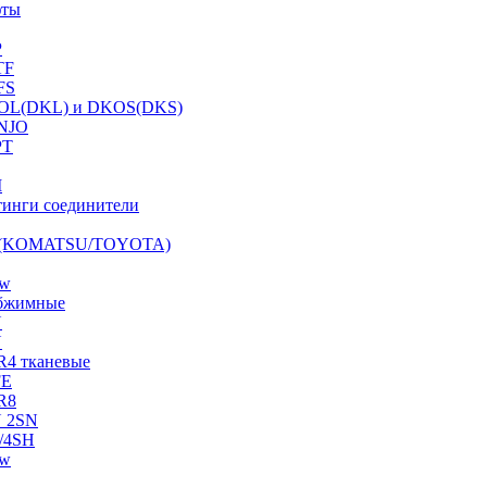
фты
P
TF
FS
OL(DKL) и DKOS(DKS)
NJO
PT
I
инги соединители
S (KOMATSU/TOYOTA)
ow
бжимные
N
N
R4 тканевые
FE
R8
 2SN
/4SH
ow