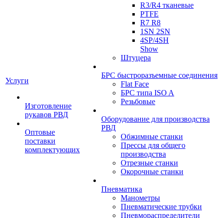
R3/R4 тканевые
PTFE
R7 R8
1SN 2SN
4SP/4SH
Show
Штуцера
БРС быстроразъемные соединения
Услуги
Flat Face
БРС типа ISO A
Резьбовые
Изготовление
рукавов РВД
Оборудование для производства
РВД
Оптовые
Обжимные станки
поставки
Прессы для общего
комплектующих
производства
Отрезные станки
Окорочные станки
Пневматика
Манометры
Пневматические трубки
Пневмораспределители