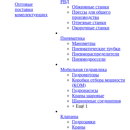
РВД
Оптовые
Обжимные станки
поставки
Прессы для общего
комплектующих
производства
Отрезные станки
Окорочные станки
Пневматика
Манометры
Пневматические трубки
Пневмораспределители
Пневмодроссели
Мобильная гидравлика
Гидромоторы
Коробки отбора мощности
(КОМ)
Гидронасосы
Краны шаровые
Шарнирные соединения
+ Ещё 1
Клапаны
Гидрозамки
Краны