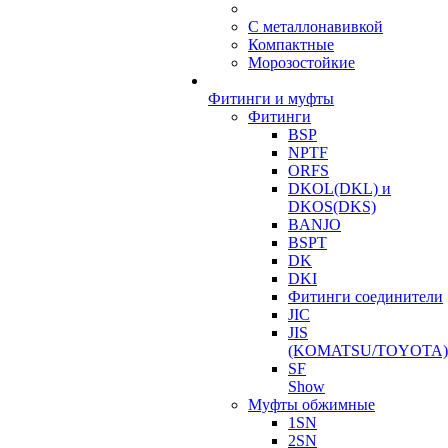
С металлонавивкой
Компактные
Морозостойкие
Фитинги и муфты
Фитинги
BSP
NPTF
ORFS
DKOL(DKL) и
DKOS(DKS)
BANJO
BSPT
DK
DKI
Фитинги соединители
JIC
JIS
(KOMATSU/TOYOTA)
SF
Show
Муфты обжимные
1SN
2SN