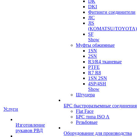
DK
DKI
Фитинги соединители
JIC
JIS
(KOMATSU/TOYOTA)
SF
Show
Муфты обжимные
1SN
2SN
R3/R4 тканевые
PTFE
R7 R8
1SN 2SN
4SP/4SH
Show
Штуцера
БРС быстроразъемные соединения
Услуги
Flat Face
БРС типа ISO A
Резьбовые
Изготовление
рукавов РВД
Оборудование для производства