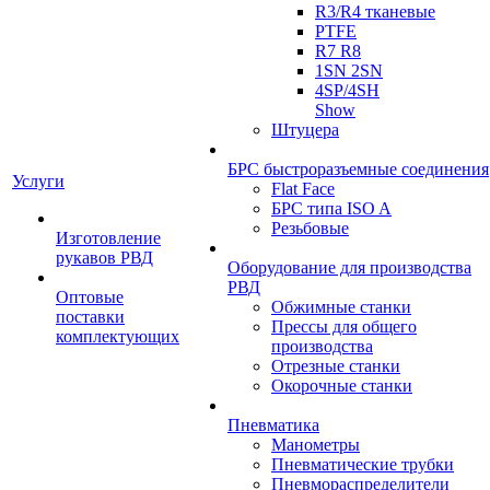
R3/R4 тканевые
PTFE
R7 R8
1SN 2SN
4SP/4SH
Show
Штуцера
БРС быстроразъемные соединения
Услуги
Flat Face
БРС типа ISO A
Резьбовые
Изготовление
рукавов РВД
Оборудование для производства
РВД
Оптовые
Обжимные станки
поставки
Прессы для общего
комплектующих
производства
Отрезные станки
Окорочные станки
Пневматика
Манометры
Пневматические трубки
Пневмораспределители