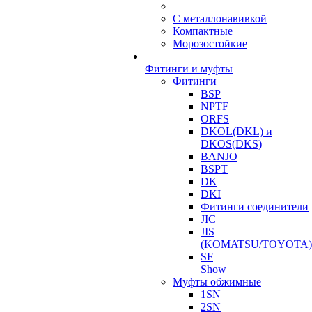
С металлонавивкой
Компактные
Морозостойкие
Фитинги и муфты
Фитинги
BSP
NPTF
ORFS
DKOL(DKL) и
DKOS(DKS)
BANJO
BSPT
DK
DKI
Фитинги соединители
JIC
JIS
(KOMATSU/TOYOTA)
SF
Show
Муфты обжимные
1SN
2SN