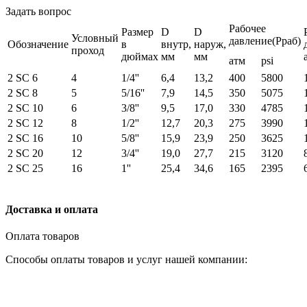
Задать вопрос
Рабочее
Размер
D
D
Условный
давление(Рраб)
Обозначение
в
внутр,
наруж,
проход
дюймах
мм
мм
атм
psi
2 SC 6
4
1/4''
6,4
13,2
400
5800
2 SC 8
5
5/16''
7,9
14,5
350
5075
2 SC 10
6
3/8''
9,5
17,0
330
4785
2 SС 12
8
1/2''
12,7
20,3
275
3990
2 SС 16
10
5/8''
15,9
23,9
250
3625
2 SС 20
12
3/4''
19,0
27,7
215
3120
2 SС 25
16
1''
25,4
34,6
165
2395
Доставка и оплата
Оплата товаров
Способы оплаты товаров и услуг нашей компании: