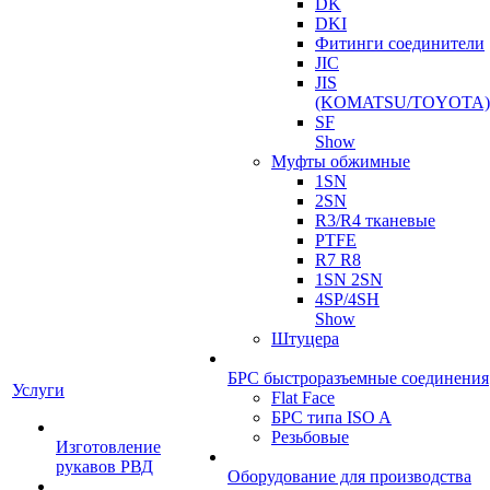
DK
DKI
Фитинги соединители
JIC
JIS
(KOMATSU/TOYOTA)
SF
Show
Муфты обжимные
1SN
2SN
R3/R4 тканевые
PTFE
R7 R8
1SN 2SN
4SP/4SH
Show
Штуцера
БРС быстроразъемные соединения
Услуги
Flat Face
БРС типа ISO A
Резьбовые
Изготовление
рукавов РВД
Оборудование для производства