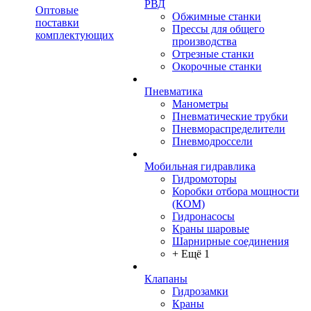
РВД
Оптовые
Обжимные станки
поставки
Прессы для общего
комплектующих
производства
Отрезные станки
Окорочные станки
Пневматика
Манометры
Пневматические трубки
Пневмораспределители
Пневмодроссели
Мобильная гидравлика
Гидромоторы
Коробки отбора мощности
(КОМ)
Гидронасосы
Краны шаровые
Шарнирные соединения
+ Ещё 1
Клапаны
Гидрозамки
Краны