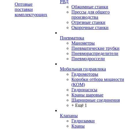
РВД
Оптовые
Обжимные станки
поставки
Прессы для общего
комплектующих
производства
Отрезные станки
Окорочные станки
Пневматика
Манометры
Пневматические трубки
Пневмораспределители
Пневмодроссели
Мобильная гидравлика
Гидромоторы
Коробки отбора мощности
(КОМ)
Гидронасосы
Краны шаровые
Шарнирные соединения
+ Ещё 1
Клапаны
Гидрозамки
Краны