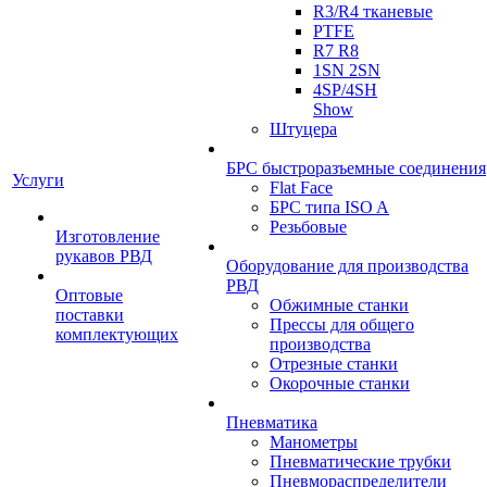
R3/R4 тканевые
PTFE
R7 R8
1SN 2SN
4SP/4SH
Show
Штуцера
БРС быстроразъемные соединения
Услуги
Flat Face
БРС типа ISO A
Резьбовые
Изготовление
рукавов РВД
Оборудование для производства
РВД
Оптовые
Обжимные станки
поставки
Прессы для общего
комплектующих
производства
Отрезные станки
Окорочные станки
Пневматика
Манометры
Пневматические трубки
Пневмораспределители