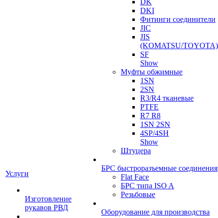
DK
DKI
Фитинги соединители
JIC
JIS
(KOMATSU/TOYOTA)
SF
Show
Муфты обжимные
1SN
2SN
R3/R4 тканевые
PTFE
R7 R8
1SN 2SN
4SP/4SH
Show
Штуцера
БРС быстроразъемные соединения
Услуги
Flat Face
БРС типа ISO A
Резьбовые
Изготовление
рукавов РВД
Оборудование для производства