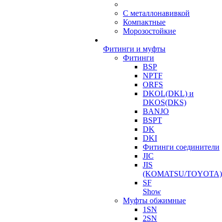
С металлонавивкой
Компактные
Морозостойкие
Фитинги и муфты
Фитинги
BSP
NPTF
ORFS
DKOL(DKL) и
DKOS(DKS)
BANJO
BSPT
DK
DKI
Фитинги соединители
JIC
JIS
(KOMATSU/TOYOTA)
SF
Show
Муфты обжимные
1SN
2SN