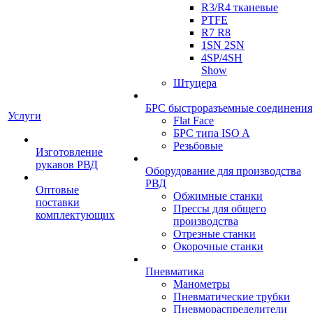
R3/R4 тканевые
PTFE
R7 R8
1SN 2SN
4SP/4SH
Show
Штуцера
БРС быстроразъемные соединения
Услуги
Flat Face
БРС типа ISO A
Резьбовые
Изготовление
рукавов РВД
Оборудование для производства
РВД
Оптовые
Обжимные станки
поставки
Прессы для общего
комплектующих
производства
Отрезные станки
Окорочные станки
Пневматика
Манометры
Пневматические трубки
Пневмораспределители