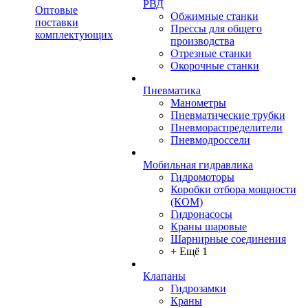
РВД
Оптовые
Обжимные станки
поставки
Прессы для общего
комплектующих
производства
Отрезные станки
Окорочные станки
Пневматика
Манометры
Пневматические трубки
Пневмораспределители
Пневмодроссели
Мобильная гидравлика
Гидромоторы
Коробки отбора мощности
(КОМ)
Гидронасосы
Краны шаровые
Шарнирные соединения
+ Ещё 1
Клапаны
Гидрозамки
Краны