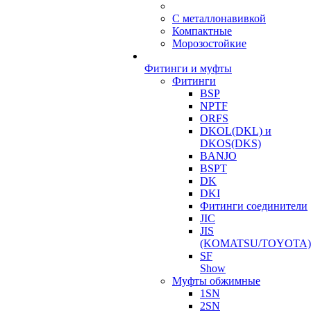
С металлонавивкой
Компактные
Морозостойкие
Фитинги и муфты
Фитинги
BSP
NPTF
ORFS
DKOL(DKL) и
DKOS(DKS)
BANJO
BSPT
DK
DKI
Фитинги соединители
JIC
JIS
(KOMATSU/TOYOTA)
SF
Show
Муфты обжимные
1SN
2SN