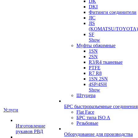
DK
DKI
Фитинги соединители
JIC
JIS
(KOMATSU/TOYOTA)
SF
Show
Муфты обжимные
1SN
2SN
R3/R4 тканевые
PTFE
R7 R8
1SN 2SN
4SP/4SH
Show
Штуцера
БРС быстроразъемные соединения
Услуги
Flat Face
БРС типа ISO A
Резьбовые
Изготовление
рукавов РВД
Оборудование для производства