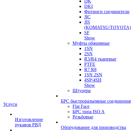
DK
DKI
Фитинги соединители
JIC
JIS
(KOMATSU/TOYOTA)
SF
Show
Муфты обжимные
1SN
2SN
R3/R4 тканевые
PTFE
R7 R8
1SN 2SN
4SP/4SH
Show
Штуцера
БРС быстроразъемные соединения
Услуги
Flat Face
БРС типа ISO A
Резьбовые
Изготовление
рукавов РВД
Оборудование для производства