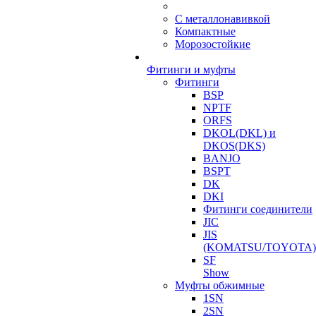
С металлонавивкой
Компактные
Морозостойкие
Фитинги и муфты
Фитинги
BSP
NPTF
ORFS
DKOL(DKL) и
DKOS(DKS)
BANJO
BSPT
DK
DKI
Фитинги соединители
JIC
JIS
(KOMATSU/TOYOTA)
SF
Show
Муфты обжимные
1SN
2SN