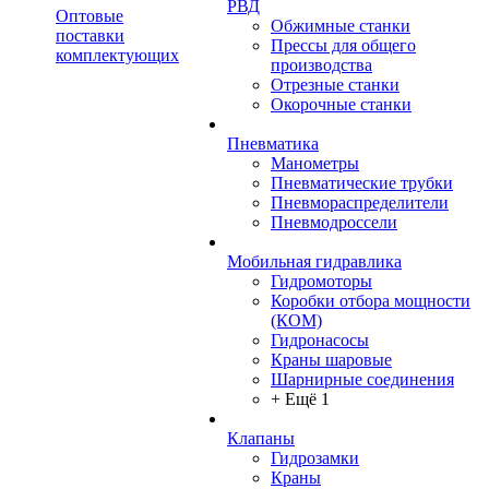
РВД
Оптовые
Обжимные станки
поставки
Прессы для общего
комплектующих
производства
Отрезные станки
Окорочные станки
Пневматика
Манометры
Пневматические трубки
Пневмораспределители
Пневмодроссели
Мобильная гидравлика
Гидромоторы
Коробки отбора мощности
(КОМ)
Гидронасосы
Краны шаровые
Шарнирные соединения
+ Ещё 1
Клапаны
Гидрозамки
Краны