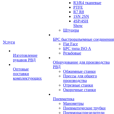
R3/R4 тканевые
PTFE
R7 R8
1SN 2SN
4SP/4SH
Show
Штуцера
БРС быстроразъемные соединения
Услуги
Flat Face
БРС типа ISO A
Резьбовые
Изготовление
рукавов РВД
Оборудование для производства
РВД
Оптовые
Обжимные станки
поставки
Прессы для общего
комплектующих
производства
Отрезные станки
Окорочные станки
Пневматика
Манометры
Пневматические трубки
Пневмораспределители