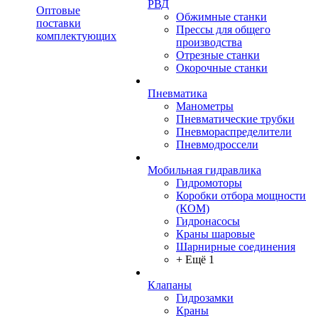
РВД
Оптовые
Обжимные станки
поставки
Прессы для общего
комплектующих
производства
Отрезные станки
Окорочные станки
Пневматика
Манометры
Пневматические трубки
Пневмораспределители
Пневмодроссели
Мобильная гидравлика
Гидромоторы
Коробки отбора мощности
(КОМ)
Гидронасосы
Краны шаровые
Шарнирные соединения
+ Ещё 1
Клапаны
Гидрозамки
Краны