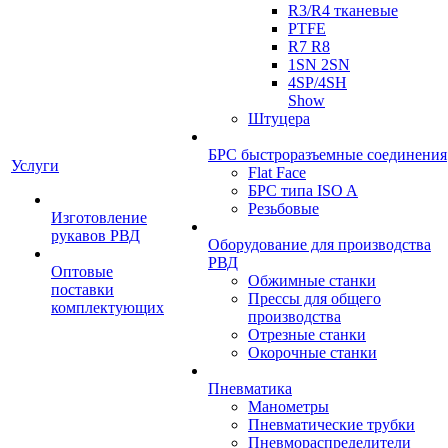
R3/R4 тканевые
PTFE
R7 R8
1SN 2SN
4SP/4SH
Show
Штуцера
БРС быстроразъемные соединения
Услуги
Flat Face
БРС типа ISO A
Резьбовые
Изготовление
рукавов РВД
Оборудование для производства
РВД
Оптовые
Обжимные станки
поставки
Прессы для общего
комплектующих
производства
Отрезные станки
Окорочные станки
Пневматика
Манометры
Пневматические трубки
Пневмораспределители