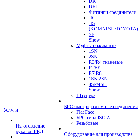
DK
DKI
Фитинги соединители
JIC
JIS
(KOMATSU/TOYOTA)
SF
Show
Муфты обжимные
1SN
2SN
R3/R4 тканевые
PTFE
R7 R8
1SN 2SN
4SP/4SH
Show
Штуцера
БРС быстроразъемные соединения
Услуги
Flat Face
БРС типа ISO A
Резьбовые
Изготовление
рукавов РВД
Оборудование для производства