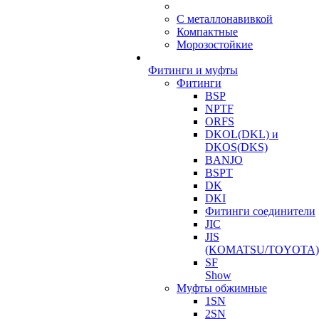
С металлонавивкой
Компактные
Морозостойкие
Фитинги и муфты
Фитинги
BSP
NPTF
ORFS
DKOL(DKL) и
DKOS(DKS)
BANJO
BSPT
DK
DKI
Фитинги соединители
JIC
JIS
(KOMATSU/TOYOTA)
SF
Show
Муфты обжимные
1SN
2SN