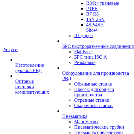
R3/R4 тканевые
PTFE
R7 R8
1SN 2SN
4SP/4SH
Show
Штуцера
БРС быстроразъемные соединения
Услуги
Flat Face
БРС типа ISO A
Резьбовые
Изготовление
рукавов РВД
Оборудование для производства
РВД
Оптовые
Обжимные станки
поставки
Прессы для общего
комплектующих
производства
Отрезные станки
Окорочные станки
Пневматика
Манометры
Пневматические трубки
Пневмораспределители