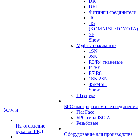
DK
DKI
Фитинги соединители
JIC
JIS
(KOMATSU/TOYOTA)
SF
Show
Муфты обжимные
1SN
2SN
R3/R4 тканевые
PTFE
R7 R8
1SN 2SN
4SP/4SH
Show
Штуцера
БРС быстроразъемные соединения
Услуги
Flat Face
БРС типа ISO A
Резьбовые
Изготовление
рукавов РВД
Оборудование для производства