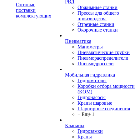
РВД
Оптовые
Обжимные станки
поставки
Прессы для общего
комплектующих
производства
Отрезные станки
Окорочные станки
Пневматика
Манометры
Пневматические трубки
Пневмораспределители
Пневмодроссели
Мобильная гидравлика
Гидромоторы
Коробки отбора мощности
(КОМ)
Гидронасосы
Краны шаровые
Шарнирные соединения
+ Ещё 1
Клапаны
Гидрозамки
Краны