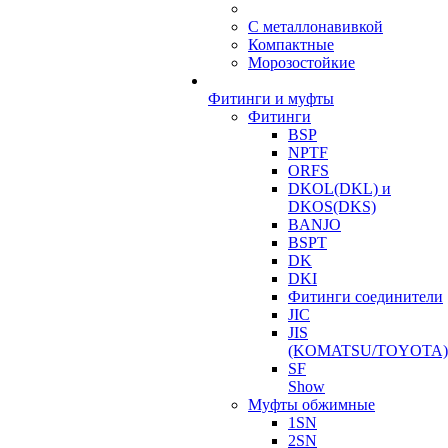
С металлонавивкой
Компактные
Морозостойкие
Фитинги и муфты
Фитинги
BSP
NPTF
ORFS
DKOL(DKL) и
DKOS(DKS)
BANJO
BSPT
DK
DKI
Фитинги соединители
JIC
JIS
(KOMATSU/TOYOTA)
SF
Show
Муфты обжимные
1SN
2SN