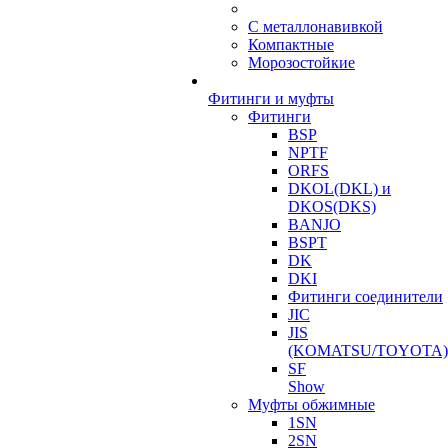
С металлонавивкой
Компактные
Морозостойкие
Фитинги и муфты
Фитинги
BSP
NPTF
ORFS
DKOL(DKL) и
DKOS(DKS)
BANJO
BSPT
DK
DKI
Фитинги соединители
JIC
JIS
(KOMATSU/TOYOTA)
SF
Show
Муфты обжимные
1SN
2SN