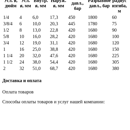
Усл. ø,
Усл.
Внутр.
Наруж.
Разрывное
радиус
давл.,
дюйм
ø, мм
ø, мм
ø, мм
давл., бар
изгиба,
бар
м
1/4
4
6,0
17,3
450
1800
60
3/8/4
6
10,0
20,3
445
1780
75
1/2
8
13,0
22,8
420
1680
90
5/8
10
16,0
28,2
420
1680
100
3/4
12
19,0
31,1
420
1680
120
1
16
25,0
38,8
420
1680
150
1 1/4
20
32,0
47,6
420
1680
225
1 1/2
24
38,0
54,4
420
1680
305
2
32
51,0
68,7
420
1680
380
Доставка и оплата
Оплата товаров
Способы оплаты товаров и услуг нашей компании: