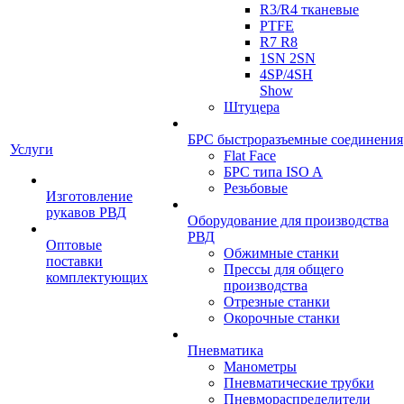
R3/R4 тканевые
PTFE
R7 R8
1SN 2SN
4SP/4SH
Show
Штуцера
БРС быстроразъемные соединения
Услуги
Flat Face
БРС типа ISO A
Резьбовые
Изготовление
рукавов РВД
Оборудование для производства
РВД
Оптовые
Обжимные станки
поставки
Прессы для общего
комплектующих
производства
Отрезные станки
Окорочные станки
Пневматика
Манометры
Пневматические трубки
Пневмораспределители