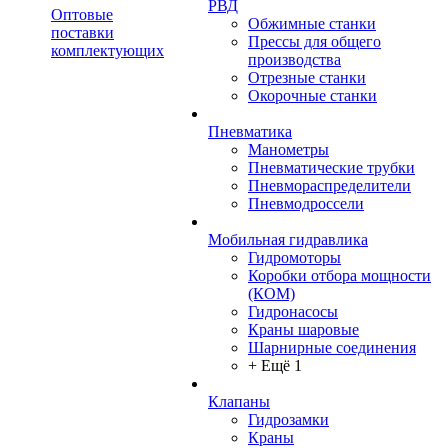
РВД
Оптовые
Обжимные станки
поставки
Прессы для общего
комплектующих
производства
Отрезные станки
Окорочные станки
Пневматика
Манометры
Пневматические трубки
Пневмораспределители
Пневмодроссели
Мобильная гидравлика
Гидромоторы
Коробки отбора мощности
(КОМ)
Гидронасосы
Краны шаровые
Шарнирные соединения
+ Ещё 1
Клапаны
Гидрозамки
Краны