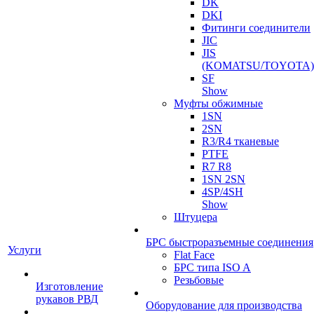
DK
DKI
Фитинги соединители
JIC
JIS
(KOMATSU/TOYOTA)
SF
Show
Муфты обжимные
1SN
2SN
R3/R4 тканевые
PTFE
R7 R8
1SN 2SN
4SP/4SH
Show
Штуцера
БРС быстроразъемные соединения
Услуги
Flat Face
БРС типа ISO A
Резьбовые
Изготовление
рукавов РВД
Оборудование для производства