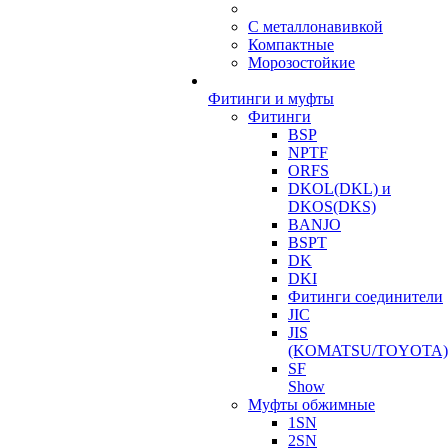
С металлонавивкой
Компактные
Морозостойкие
Фитинги и муфты
Фитинги
BSP
NPTF
ORFS
DKOL(DKL) и
DKOS(DKS)
BANJO
BSPT
DK
DKI
Фитинги соединители
JIC
JIS
(KOMATSU/TOYOTA)
SF
Show
Муфты обжимные
1SN
2SN