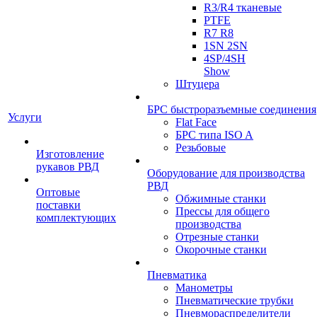
R3/R4 тканевые
PTFE
R7 R8
1SN 2SN
4SP/4SH
Show
Штуцера
БРС быстроразъемные соединения
Услуги
Flat Face
БРС типа ISO A
Резьбовые
Изготовление
рукавов РВД
Оборудование для производства
РВД
Оптовые
Обжимные станки
поставки
Прессы для общего
комплектующих
производства
Отрезные станки
Окорочные станки
Пневматика
Манометры
Пневматические трубки
Пневмораспределители