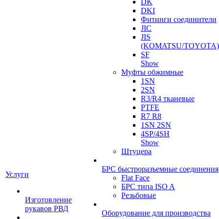
DK
DKI
Фитинги соединители
JIC
JIS
(KOMATSU/TOYOTA)
SF
Show
Муфты обжимные
1SN
2SN
R3/R4 тканевые
PTFE
R7 R8
1SN 2SN
4SP/4SH
Show
Штуцера
БРС быстроразъемные соединения
Услуги
Flat Face
БРС типа ISO A
Резьбовые
Изготовление
рукавов РВД
Оборудование для производства