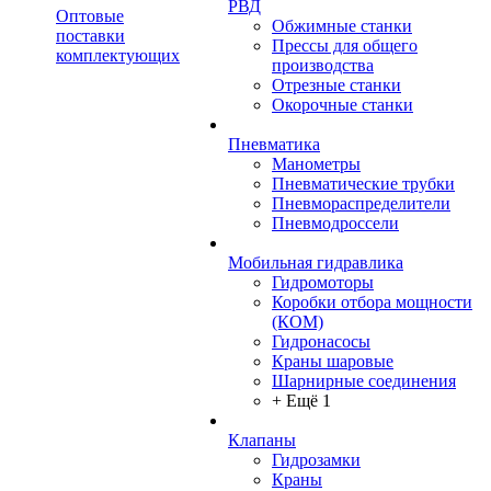
РВД
Оптовые
Обжимные станки
поставки
Прессы для общего
комплектующих
производства
Отрезные станки
Окорочные станки
Пневматика
Манометры
Пневматические трубки
Пневмораспределители
Пневмодроссели
Мобильная гидравлика
Гидромоторы
Коробки отбора мощности
(КОМ)
Гидронасосы
Краны шаровые
Шарнирные соединения
+ Ещё 1
Клапаны
Гидрозамки
Краны