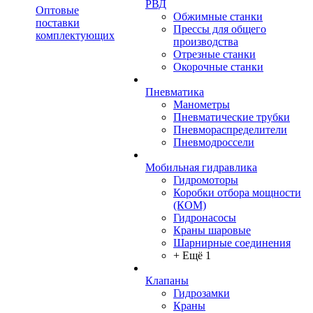
РВД
Оптовые
Обжимные станки
поставки
Прессы для общего
комплектующих
производства
Отрезные станки
Окорочные станки
Пневматика
Манометры
Пневматические трубки
Пневмораспределители
Пневмодроссели
Мобильная гидравлика
Гидромоторы
Коробки отбора мощности
(КОМ)
Гидронасосы
Краны шаровые
Шарнирные соединения
+ Ещё 1
Клапаны
Гидрозамки
Краны