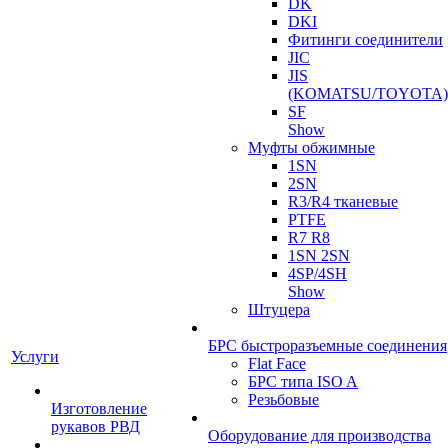
DK
DKI
Фитинги соединители
JIC
JIS
(KOMATSU/TOYOTA)
SF
Show
Муфты обжимные
1SN
2SN
R3/R4 тканевые
PTFE
R7 R8
1SN 2SN
4SP/4SH
Show
Штуцера
БРС быстроразъемные соединения
Услуги
Flat Face
БРС типа ISO A
Резьбовые
Изготовление
рукавов РВД
Оборудование для производства