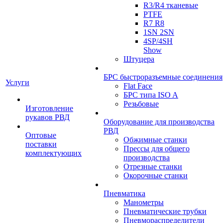
R3/R4 тканевые
PTFE
R7 R8
1SN 2SN
4SP/4SH
Show
Штуцера
БРС быстроразъемные соединения
Услуги
Flat Face
БРС типа ISO A
Резьбовые
Изготовление
рукавов РВД
Оборудование для производства
РВД
Оптовые
Обжимные станки
поставки
Прессы для общего
комплектующих
производства
Отрезные станки
Окорочные станки
Пневматика
Манометры
Пневматические трубки
Пневмораспределители