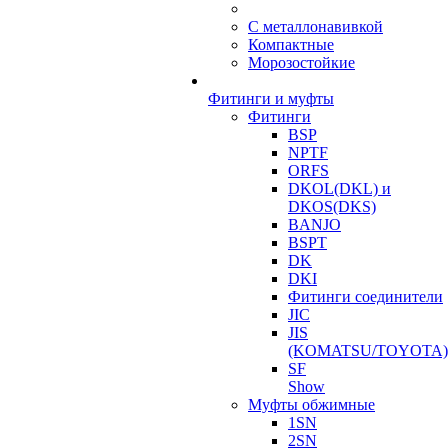
С металлонавивкой
Компактные
Морозостойкие
Фитинги и муфты
Фитинги
BSP
NPTF
ORFS
DKOL(DKL) и
DKOS(DKS)
BANJO
BSPT
DK
DKI
Фитинги соединители
JIC
JIS
(KOMATSU/TOYOTA)
SF
Show
Муфты обжимные
1SN
2SN