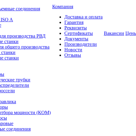
Компания
ъемные соединения
Доставка и оплата
 ISO A
Гарантия
е
Реквизиты
Сертификаты
Вакансии
Цен
для производства РВД
Документы
е станки
Производители
ля общего производства
Новости
 станки
Отзывы
е станки
ры
ческие трубки
спределители
оссели
равлика
торы
отбора мощности (КОМ)
осы
аровые
ые соединения