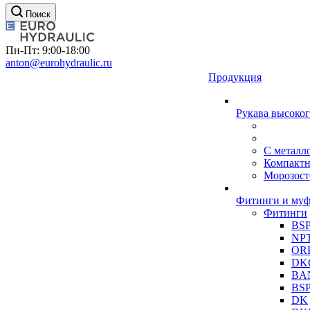
Поиск
Пн-Пт: 9:00-18:00
anton@eurohydraulic.ru
Продукция
Рукава высоког
С металл
Компакт
Морозост
Фитинги и му
Фитинги
BS
NP
OR
DK
BA
BS
DK