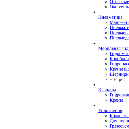
Отрезные
Окорочны
Пневматика
Маномет
Пневмати
Пневмора
Пневмодр
Мобильная гид
Гидромо
Коробки 
Гидронас
Краны ш
Шарнирн
+ Ещё 1
Клапаны
Гидрозам
Краны
Уплотнения
Комплек
Для порш
Грязесъе