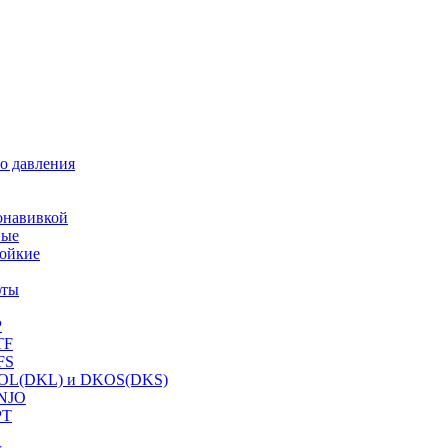
о давления
онавивкой
ные
ойкие
фты
P
TF
FS
OL(DKL) и DKOS(DKS)
NJO
PT