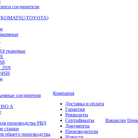
I
инги соединители
S (KOMATSU/TOYOTA)
ow
бжимные
N
N
R4 тканевые
FE
R8
 2SN
/4SH
ow
Компания
ъемные соединения
Доставка и оплата
 ISO A
Гарантия
е
Реквизиты
Сертификаты
Вакансии
Цен
для производства РВД
Документы
е станки
Производители
ля общего производства
Новости