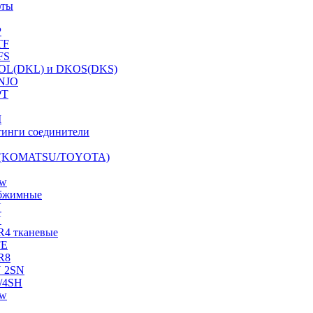
фты
P
TF
FS
OL(DKL) и DKOS(DKS)
NJO
PT
I
инги соединители
S (KOMATSU/TOYOTA)
ow
бжимные
N
N
R4 тканевые
FE
R8
 2SN
/4SH
ow