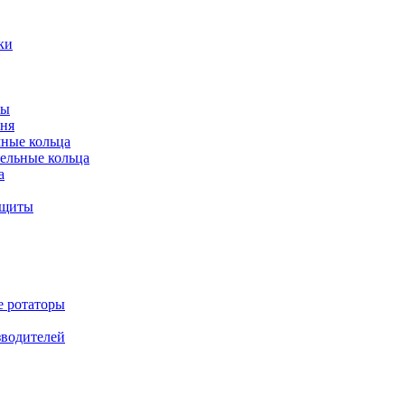
ки
ты
ня
мные кольца
ельные кольца
а
ащиты
е ротаторы
зводителей