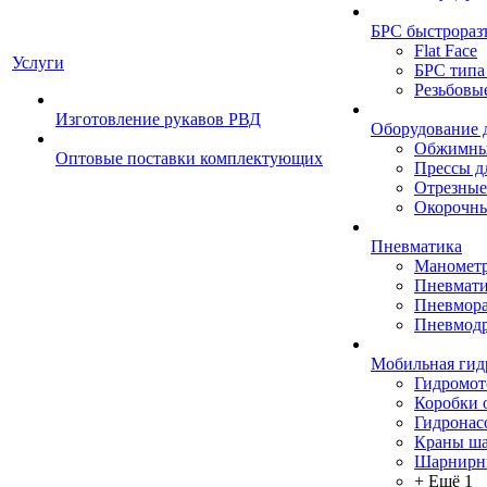
БРС быстрораз
Flat Face
Услуги
БРС типа
Резьбовы
Изготовление рукавов РВД
Оборудование 
Обжимны
Оптовые поставки комплектующих
Прессы д
Отрезные
Окорочны
Пневматика
Маномет
Пневмати
Пневмора
Пневмодр
Мобильная гид
Гидромо
Коробки 
Гидронас
Краны ш
Шарнирн
+ Ещё 1