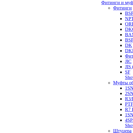
Фитинги и му
Фитинги
BS
NP
OR
DK
BA
BS
DK
DK
Фит
JIC
JI
SF
Sh
Муфты о
1S
2S
R3/
PT
R7 
1SN
4SP
Sh
Штуцера