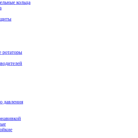
ельные кольца
а
ащиты
е ротаторы
зводителей
о давления
онавивкой
ные
ойкие