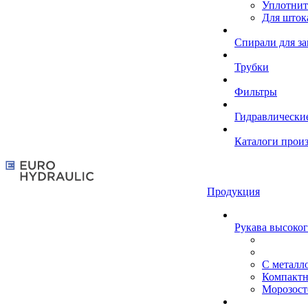
Уплотнит
Для шток
Спирали для з
Трубки
Фильтры
Гидравлически
Каталоги прои
Продукция
Рукава высоког
С металл
Компакт
Морозост