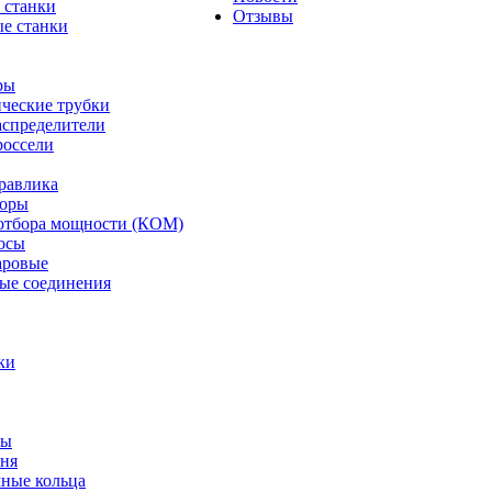
 станки
Отзывы
е станки
ры
ческие трубки
спределители
оссели
равлика
торы
отбора мощности (КОМ)
осы
аровые
ые соединения
ки
ты
ня
мные кольца