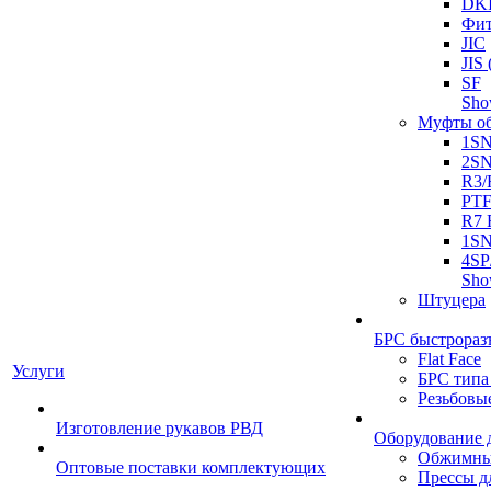
DK
Фит
JIC
JI
SF
Sh
Муфты о
1S
2S
R3/
PT
R7 
1SN
4SP
Sh
Штуцера
БРС быстрораз
Flat Face
Услуги
БРС типа
Резьбовы
Изготовление рукавов РВД
Оборудование 
Обжимны
Оптовые поставки комплектующих
Прессы д