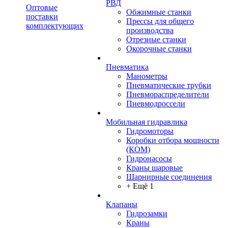
РВД
Оптовые
Обжимные станки
поставки
Прессы для общего
комплектующих
производства
Отрезные станки
Окорочные станки
Пневматика
Манометры
Пневматические трубки
Пневмораспределители
Пневмодроссели
Мобильная гидравлика
Гидромоторы
Коробки отбора мощности
(КОМ)
Гидронасосы
Краны шаровые
Шарнирные соединения
+ Ещё 1
Клапаны
Гидрозамки
Краны