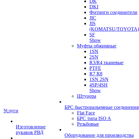
DK
DKI
Фитинги соединители
JIC
JIS
(KOMATSU/TOYOTA)
SF
Show
Муфты обжимные
1SN
2SN
R3/R4 тканевые
PTFE
R7 R8
1SN 2SN
4SP/4SH
Show
Штуцера
БРС быстроразъемные соединения
Услуги
Flat Face
БРС типа ISO A
Резьбовые
Изготовление
рукавов РВД
Оборудование для производства