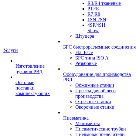
R3/R4 тканевые
PTFE
R7 R8
1SN 2SN
4SP/4SH
Show
Штуцера
БРС быстроразъемные соединения
Услуги
Flat Face
БРС типа ISO A
Резьбовые
Изготовление
рукавов РВД
Оборудование для производства
РВД
Оптовые
Обжимные станки
поставки
Прессы для общего
комплектующих
производства
Отрезные станки
Окорочные станки
Пневматика
Манометры
Пневматические трубки
Пневмораспределители