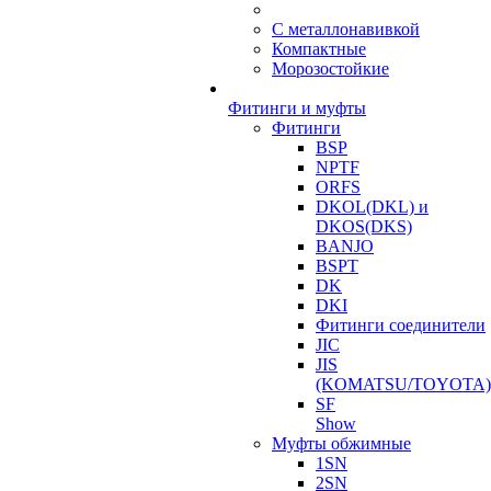
С металлонавивкой
Компактные
Морозостойкие
Фитинги и муфты
Фитинги
BSP
NPTF
ORFS
DKOL(DKL) и
DKOS(DKS)
BANJO
BSPT
DK
DKI
Фитинги соединители
JIC
JIS
(KOMATSU/TOYOTA)
SF
Show
Муфты обжимные
1SN
2SN