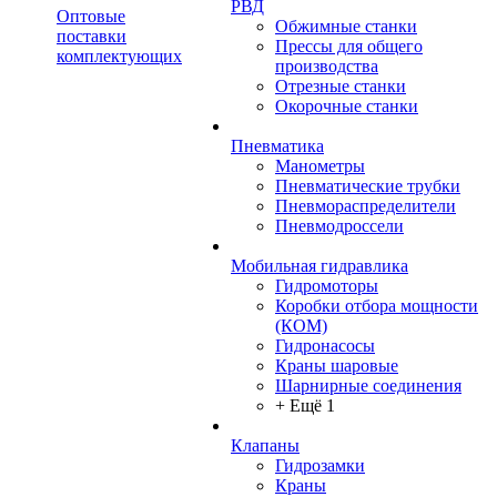
РВД
Оптовые
Обжимные станки
поставки
Прессы для общего
комплектующих
производства
Отрезные станки
Окорочные станки
Пневматика
Манометры
Пневматические трубки
Пневмораспределители
Пневмодроссели
Мобильная гидравлика
Гидромоторы
Коробки отбора мощности
(КОМ)
Гидронасосы
Краны шаровые
Шарнирные соединения
+ Ещё 1
Клапаны
Гидрозамки
Краны