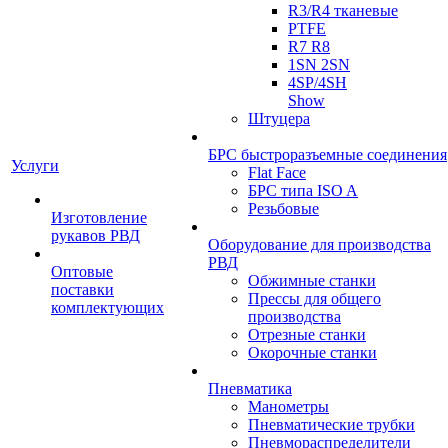
R3/R4 тканевые
PTFE
R7 R8
1SN 2SN
4SP/4SH
Show
Штуцера
БРС быстроразъемные соединения
Услуги
Flat Face
БРС типа ISO A
Резьбовые
Изготовление
рукавов РВД
Оборудование для производства
РВД
Оптовые
Обжимные станки
поставки
Прессы для общего
комплектующих
производства
Отрезные станки
Окорочные станки
Пневматика
Манометры
Пневматические трубки
Пневмораспределители