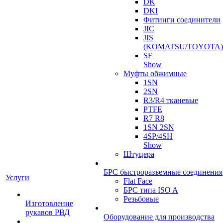
DK
DKI
Фитинги соединители
JIC
JIS
(KOMATSU/TOYOTA)
SF
Show
Муфты обжимные
1SN
2SN
R3/R4 тканевые
PTFE
R7 R8
1SN 2SN
4SP/4SH
Show
Штуцера
БРС быстроразъемные соединения
Услуги
Flat Face
БРС типа ISO A
Резьбовые
Изготовление
рукавов РВД
Оборудование для производства