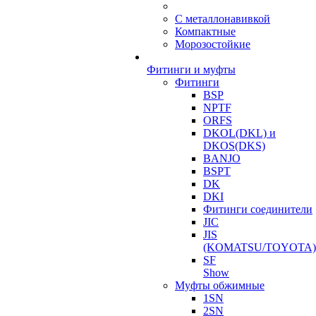
С металлонавивкой
Компактные
Морозостойкие
Фитинги и муфты
Фитинги
BSP
NPTF
ORFS
DKOL(DKL) и
DKOS(DKS)
BANJO
BSPT
DK
DKI
Фитинги соединители
JIC
JIS
(KOMATSU/TOYOTA)
SF
Show
Муфты обжимные
1SN
2SN